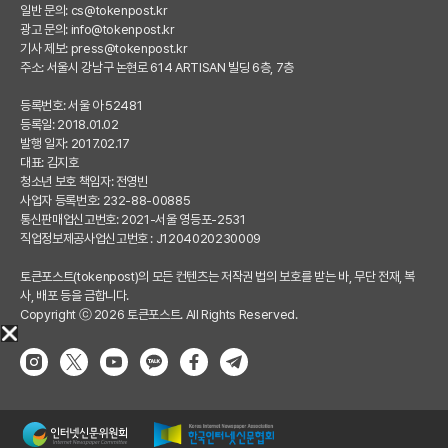
일반 문의:
cs@tokenpost.kr
광고 문의:
info@tokenpost.kr
기사 제보:
press@tokenpost.kr
주소: 서울시 강남구 논현로 614 ARTISAN 빌딩 6층, 7층
등록번호: 서울 아 52481
등록일: 2018.01.02
발행 일자: 2017.02.17
대표: 김지호
청소년 보호 책임자: 전영빈
사업자 등록번호: 232-88-00885
통신판매업신고번호: 2021-서울 영등포-2531
직업정보제공사업신고번호 : J1204020230009
토큰포스트(tokenpost)의 모든 컨텐츠는 저작권 법의 보호를 받는 바, 무단 전재, 복
사, 배포 등을 금합니다.
Copyright ⓒ 2026 토큰포스트. All Rights Reserved.