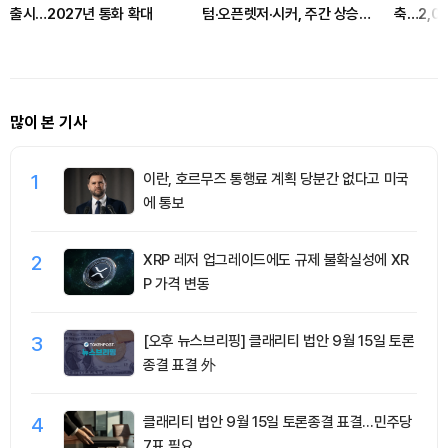
출시…2027년 통화 확대
텀·오픈렛저·시커, 주간 상승률
축…2,0
상위…매수 체결강도는
까
CC·BCH·JUP 500% ‘쏠림’
많이 본 기사
1
이란, 호르무즈 통행료 계획 당분간 없다고 미국
에 통보
2
XRP 레저 업그레이드에도 규제 불확실성에 XR
P 가격 변동
3
[오후 뉴스브리핑] 클래리티 법안 9월 15일 토론
종결 표결 外
4
클래리티 법안 9월 15일 토론종결 표결…민주당
7표 필요