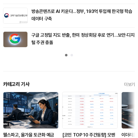
방송콘텐츠로 AI 키운다…정부, 193억 투입해 한국형 학습
데이터 구축
구글 고정밀 지도 반출, 한미 정상회담 후로 연기…보안·디지
털 주권 충돌
카테고리 기사
더보기
웰스파고, 올가을 토큰화 예금
[코인 TOP 10 주간동향] 모멘
이더리움 