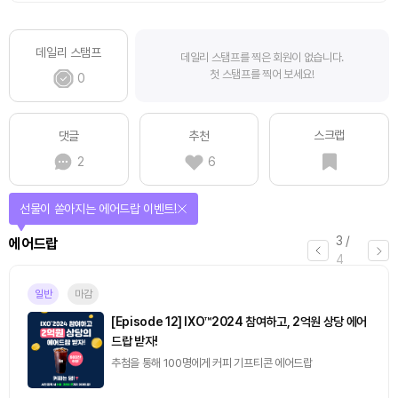
데일리 스탬프
데일리 스탬프를 찍은 회원이 없습니다.
첫 스탬프를 찍어 보세요!
0
스크랩
댓글
추천
2
6
선물이 쏟아지는 에어드랍 이벤트!
3
/
에어드랍
4
일반
마감
[Episode 12] IXO™2024 참여하고, 2억원 상당 에어
드랍 받자!
추첨을 통해 100명에게 커피 기프티콘 에어드랍