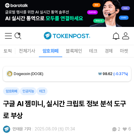
Solana (SOL)
₩
107,314
(+1.94%)
TRON (TRX)
₩
463.7
(+0.59%)
Hyperliquid (HYPE)
₩
76,790
(+0.05%)
토픽
전체기사
암호화폐
블록체인
테크
경제
마켓
Dogecoin (DOGE)
₩
98.62
(-0.37%)
Bitcoin (BTC)
₩
91,188,881
(-0.31%)
암호화폐
인공지능
테크
구글 AI 젬미니, 실시간 크립토 정보 분석 도구
로 부상
민태윤 기자
2025.08.09 (토) 01:34
6
2