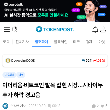
XRP (XRP)
₩
1,475
(-0.72%)
Solana (SOL)
₩
104,872
(+0.59%)
TRON (TRX)
₩
465.6
(-0.14%)
Hyperliquid (HYPE)
₩
80,690
(+1.96%)
토픽
전체기사
암호화폐
블록체인
테크
경제
마켓
Dogecoin (DOGE)
₩
99.11
(+1.03%)
Bitcoin (BTC)
₩
92,402,779
(+0.39%)
암호화폐
마켓
이더리움·비트코인 발목 잡힌 시장…시바이누
추가 하락 경고음
손정환 기자
2025.10.30 (목) 09:13
5
2