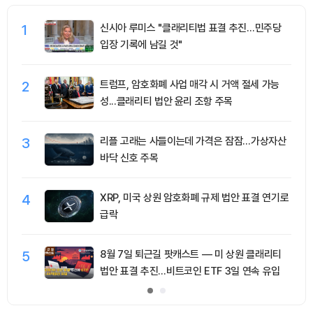
1
신시아 루미스 "클래리티법 표결 추진…민주당
입장 기록에 남길 것"
2
트럼프, 암호화폐 사업 매각 시 거액 절세 가능
성...클래리티 법안 윤리 조항 주목
3
리플 고래는 사들이는데 가격은 잠잠…가상자산
바닥 신호 주목
4
XRP, 미국 상원 암호화폐 규제 법안 표결 연기로
급락
5
8월 7일 퇴근길 팟캐스트 — 미 상원 클래리티
법안 표결 추진…비트코인 ETF 3일 연속 유입