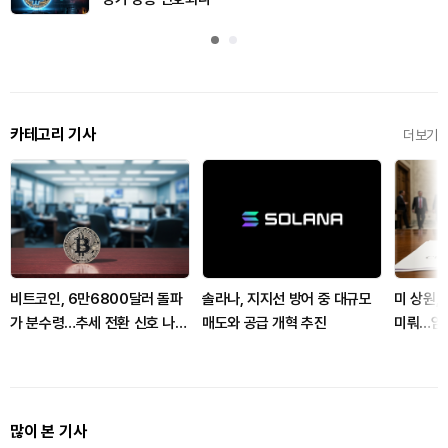
카테고리 기사
더보기
비트코인, 6만6800달러 돌파
솔라나, 지지선 방어 중 대규모
미 상원, 
가 분수령…추세 전환 신호 나오
매도와 공급 개혁 추진
미뤄…암
나
로 넘어
많이 본 기사