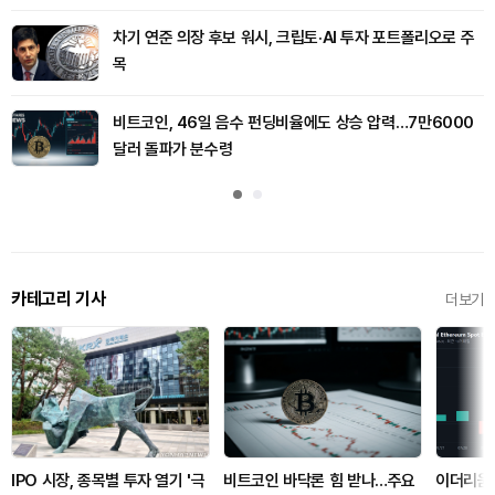
차기 연준 의장 후보 워시, 크립토·AI 투자 포트폴리오로 주
목
비트코인, 46일 음수 펀딩비율에도 상승 압력…7만6000
달러 돌파가 분수령
카테고리 기사
더보기
IPO 시장, 종목별 투자 열기 '극
비트코인 바닥론 힘 받나…주요
이더리움 