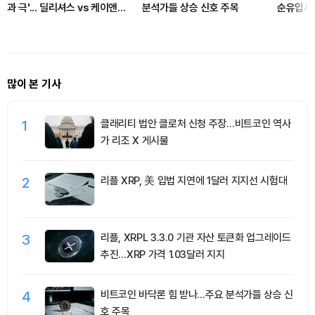
과 극'... 딜리셔스 vs 케이앤에
분석가들 상승 신호 주목
순유입세.
스아이앤씨
유치
많이 본 기사
1
클래리티 법안 클로처 신청 주장…비트코인 역사
가 리조 X 게시물
2
리플 XRP, 美 입법 지연에 1달러 지지선 시험대
3
리플, XRPL 3.3.0 기관 자산 토큰화 업그레이드
추진…XRP 가격 1.03달러 지지
4
비트코인 바닥론 힘 받나…주요 분석가들 상승 신
호 주목