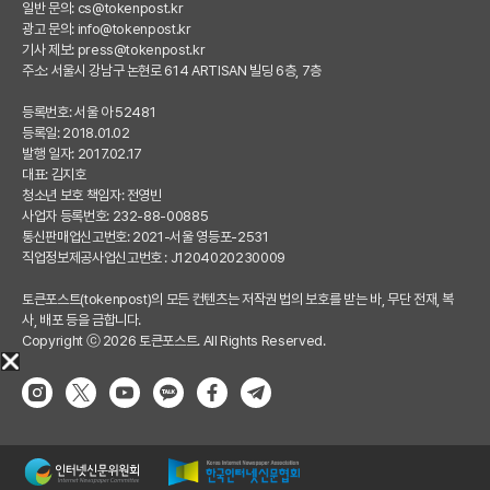
일반 문의:
cs@tokenpost.kr
광고 문의:
info@tokenpost.kr
기사 제보:
press@tokenpost.kr
주소: 서울시 강남구 논현로 614 ARTISAN 빌딩 6층, 7층
등록번호: 서울 아 52481
등록일: 2018.01.02
발행 일자: 2017.02.17
대표: 김지호
청소년 보호 책임자: 전영빈
사업자 등록번호: 232-88-00885
통신판매업신고번호: 2021-서울 영등포-2531
직업정보제공사업신고번호 : J1204020230009
토큰포스트(tokenpost)의 모든 컨텐츠는 저작권 법의 보호를 받는 바, 무단 전재, 복
사, 배포 등을 금합니다.
Copyright ⓒ 2026 토큰포스트. All Rights Reserved.