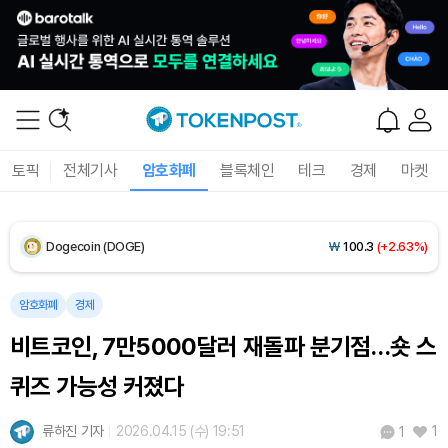
Solana (SOL)
₩
107,565
(+4.42%)
TRON (TRX)
₩
462.8
(+0.43%)
Hyperliquid (HYPE)
₩
77,375
(+1.94%)
토픽
전체기사
암호화폐
블록체인
테크
경제
마켓
Dogecoin (DOGE)
₩
100.3
(+2.63%)
Bitcoin (BTC)
₩
91,643,050
(+0.80%)
암호화폐
경제
비트코인, 7만5000달러 재돌파 분기점…숏 스
퀴즈 가능성 커졌다
류하진 기자
2026.04.15 (수) 19:51
1
1