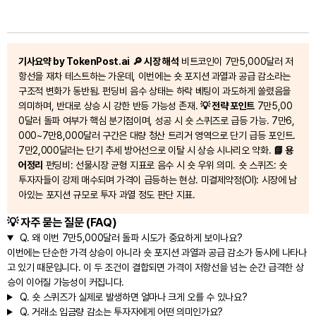
기사요약 by TokenPost.ai
🔎 시장 해석
비트코인이 7만5,000달러 저
항선을 재차 테스트하는 가운데, 이번에는 숏 포지션 과열과 공급 감소라는
구조적 변화가 동반됨. 펀딩비 음수 상태는 하락 베팅이 과도하게 쏠렸음을
의미하며, 반대로 상승 시 강한 반등 가능성 존재.
💡 전략 포인트
7만5,00
0달러 돌파 여부가 핵심 분기점이며, 성공 시 숏 스퀴즈로 급등 가능. 7만6,
000~7만8,000달러 구간은 대량 청산 트리거 영역으로 단기 급등 포인트.
7만2,000달러는 단기 추세 방어선으로 이탈 시 상승 시나리오 약화.
📘 용
어정리
펀딩비: 선물시장 균형 지표로 음수 시 숏 우위 의미. 숏 스퀴즈: 숏
투자자들이 강제 매수되며 가격이 급등하는 현상. 미결제약정(OI): 시장에 남
아있는 포지션 규모로 투자 과열 정도 판단 지표.
💡 자주 묻는 질문 (FAQ)
Q.
왜 이번 7만5,000달러 돌파 시도가 중요하게 보이나요?
이번에는 단순한 가격 상승이 아니라 숏 포지션 과열과 공급 감소가 동시에 나타나
고 있기 때문입니다. 이 두 조건이 결합되면 가격이 저항선을 넘는 순간 급격한 상
승이 이어질 가능성이 커집니다.
Q.
숏 스퀴즈가 실제로 발생하면 얼마나 크게 오를 수 있나요?
Q.
거래소 입금량 감소는 투자자에게 어떤 의미인가요?