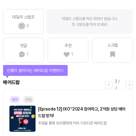
데일리 스탬프
데일리 스탬프를 찍은 회원이 없습니다.
첫 스탬프를 찍어 보세요!
0
스크랩
댓글
추천
1
1
선물이 쏟아지는 에어드랍 이벤트!
3
/
에어드랍
4
일반
마감
[Episode 12] IXO™2024 참여하고, 2억원 상당 에어
드랍 받자!
추첨을 통해 100명에게 커피 기프티콘 에어드랍