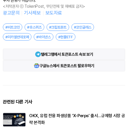
투자 권유가 아닙니다.
<저작권자 ⓒ TokenPost, 무단전재 및 재배포 금지>
광고문의
기사제보
보도자료
#비트코인
#숏스퀴즈
#크립토퀀트
#코인글래스
#미카엘반데포페
#바이낸스
#현물ETF
텔레그램에서 토큰포스트 속보 보기
구글뉴스에서 토큰포스트 팔로우하기
관련된 다른 기사
OKX, 유럽 전용 파생상품 ‘X-Perps’ 출시…규제형 시장 공
략 본격화