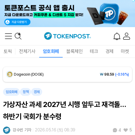
Solana (SOL)
₩
106,898
(+1.78%)
TRON (TRX)
₩
464.2
(+0.71%)
Hyperliquid (HYPE)
₩
77,222
(+0.98%)
토픽
전체기사
암호화폐
블록체인
테크
경제
마켓
Dogecoin (DOGE)
₩
98.59
(-0.16%)
Bitcoin (BTC)
₩
91,175,700
(-0.35%)
암호화폐
정책
경제
가상자산 과세 2027년 시행 앞두고 재격돌…
하반기 국회가 분수령
강수빈 기자
2026.05.16 (토) 08:39
5
4