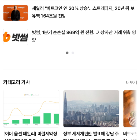
세일러 "비트코인 연 30% 상승"…스트레티지, 20년 뒤 보
유액 164조원 전망
빗썸, 1분기 순손실 869억 원 전환…가상자산 거래 위축 영
향
카테고리 기사
더보기
[이더 옵션 데일리] 미결제약정
정부 세제개편안 발표에 강남 주
비트코인 B