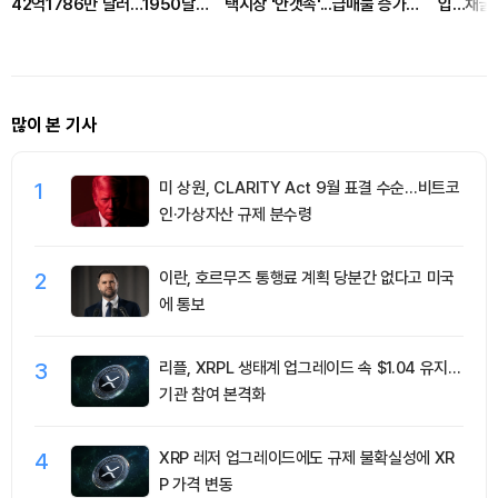
42억1786만 달러…1950달러
택시장 '안갯속'...급매물 증가와
입…채굴자
콜옵션 거래량 선두
세입자 불안
쳐
많이 본 기사
1
미 상원, CLARITY Act 9월 표결 수순…비트코
인·가상자산 규제 분수령
2
이란, 호르무즈 통행료 계획 당분간 없다고 미국
에 통보
3
리플, XRPL 생태계 업그레이드 속 $1.04 유지…
기관 참여 본격화
4
XRP 레저 업그레이드에도 규제 불확실성에 XR
P 가격 변동