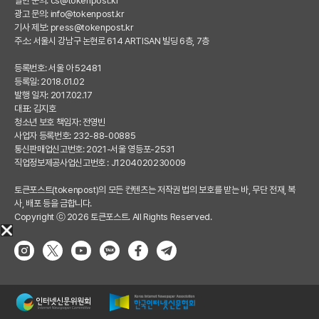
일반 문의:
cs@tokenpost.kr
광고 문의:
info@tokenpost.kr
기사 제보:
press@tokenpost.kr
주소: 서울시 강남구 논현로 614 ARTISAN 빌딩 6층, 7층
등록번호: 서울 아 52481
등록일: 2018.01.02
발행 일자: 2017.02.17
대표: 김지호
청소년 보호 책임자: 전영빈
사업자 등록번호: 232-88-00885
통신판매업신고번호: 2021-서울 영등포-2531
직업정보제공사업신고번호 : J1204020230009
토큰포스트(tokenpost)의 모든 컨텐츠는 저작권 법의 보호를 받는 바, 무단 전재, 복
사, 배포 등을 금합니다.
Copyright ⓒ 2026 토큰포스트. All Rights Reserved.