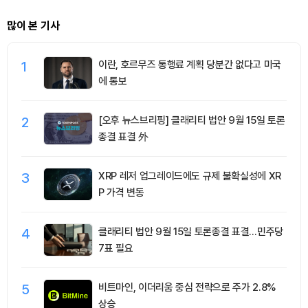
많이 본 기사
1
이란, 호르무즈 통행료 계획 당분간 없다고 미국
에 통보
2
[오후 뉴스브리핑] 클래리티 법안 9월 15일 토론
종결 표결 外
3
XRP 레저 업그레이드에도 규제 불확실성에 XR
P 가격 변동
4
클래리티 법안 9월 15일 토론종결 표결…민주당
7표 필요
5
비트마인, 이더리움 중심 전략으로 주가 2.8%
상승