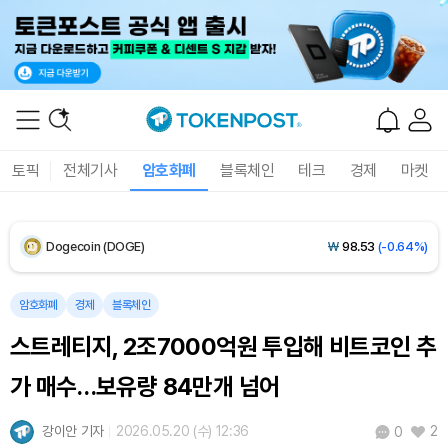
Solana (SOL)
₩
107,503
(+2.02%)
TRON (TRX)
₩
463.9
(+0.57%)
Hyperliquid (HYPE)
₩
76,793
(-0.24%)
토픽
전체기사
암호화폐
블록체인
테크
경제
마켓
Dogecoin (DOGE)
₩
98.53
(-0.64%)
Bitcoin (BTC)
₩
91,176,278
(-0.32%)
암호화폐
경제
블록체인
스트레티지, 2조7000억원 투입해 비트코인 추
가 매수…보유량 84만개 넘어
강이안 기자
2026.05.20 (수) 12:36
2
0