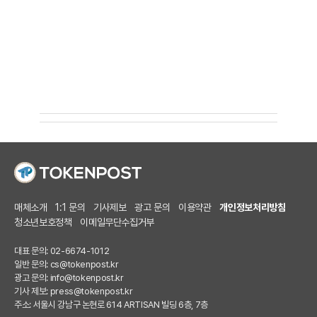
매체소개
1:1 문의
기사제보
광고 문의
이용약관
개인정보처리방침
청소년보호정책
이메일무단수집거부
대표 문의: 02-6674-1012
일반 문의:
cs@tokenpost.kr
광고 문의:
info@tokenpost.kr
기사 제보:
press@tokenpost.kr
주소: 서울시 강남구 논현로 614 ARTISAN 빌딩 6층, 7층