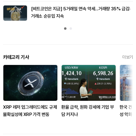
[비트코인은 지금] 5거래일 연속 약세...거래량 35% 급감·
거래소 순유입 지속
카테고리 기사
더보기
XRP 레저 업그레이드에도 규제
환율 급락, 원화 강세에 기업 부
한국 건설
불확실성에 XRP 가격 변동
담 커지나
성 악화.