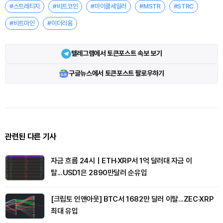
#스트레티지
#비트코인
#마이클세일러
#MSTR
#STRC
#비트마인
#이더리움
텔레그램에서 토큰포스트 속보 보기
구글뉴스에서 토큰포스트 팔로우하기
관련된 다른 기사
자금 흐름 24시｜ETH·XRP서 1억 달러대 자금 이
탈...USD1은 2890만달러 순유입
[크립토 인앤아웃] BTC서 1682만 달러 이탈...ZEC·XRP
최대 유입