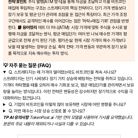
전략 포인트
주식 발행(ATM 방식)을 통해 자금을 조달하고 이를 비트코인
매집에 투입하는 구조는 스트레티지의 핵심 전략이다. 단기 가격 변동보다
장기 보유 및 평균 단가 관리에 초점을 둔 접근이 특징이다. 최근 가격 조정
구간에서도 공격적인 매수를 이어갔다는 점은 ‘하락=매집 기회’ 관점을 반영
한다.
📘 용어정리
애트 더 머니(ATM): 시장 가격에 맞춰 주식을 수시로 발
행해 자금을 조달하는 방식. 평균 매입단가: 여러 번 나눠 매수한 가격의 평
균값으로 전체 손익 판단 기준. 평가손실: 현재 시장 가격이 매수 가격보다
낮을 때 발생하는 장부상 손실. 축적 전략: 가격 변동과 무관하게 장기 보유
를 목적으로 지속 매수하는 투자 방식.
💡 자주 묻는 질문 (FAQ)
Q.
스트레티지는 왜 가격이 떨어졌는데도 비트코인을 계속 사나요?
스트레티지는 단기 시세보다 장기 가치 상승에 베팅하는 전략을 취하고 있습니다.
가격이 하락했을 때를 오히려 매수 기회로 보고, 평균 매입단가를 관리하면서 보유
량을 늘리는 방식입니다. 이런 전략은 변동성은 감수하지만 장기적으로 수익을 극
대화하려는 접근입니다.
Q.
기업이 비트코인을 이렇게 많이 보유하면 시장에 어떤 영향을 주나요?
Q.
이번 매수는 시장 상승 신호로 볼 수 있나요?
TP AI 유의사항
TokenPost.ai 기반 언어 모델을 사용하여 기사를 요약했습니다.
본문의 주요 내용이 제외되거나 사실과 다를 수 있습니다.