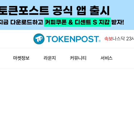
러시아 연방
해 20여 명
속보
나스닥 23시
일 시행 목
오픈AI, 
마켓정보
라운지
커뮤니티
서비스
개
브렌트유 8
8000달러
스트라이프 
뒤 EU 미카
러시아 연방
해 20여 명
나스닥 23시
일 시행 목