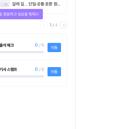
갈래 길… 단일·공통·호환 원장
이 가르는 ‘원자적 결제’의 운
을 완료하고 보상을 획득!
명
1
/
4
0
출석 체크
/ 0
이동
0
기사 스탬프
/ 0
이동