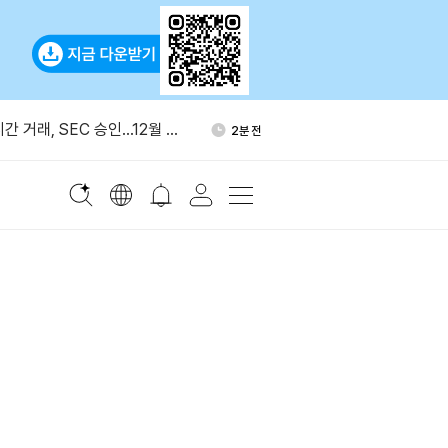
보안국, 암호화폐 거래소 급습
6분 전
 체포
간 거래, SEC 승인…12월 6
2분 전
표
국가별 챗GPT 이용자 데이터 공
2분 전
3달러 돌파…비트코인 6만
4분 전
 아래 등락
산하 브리지, 룩셈부르크 승인
4분 전
 등록
보안국, 암호화폐 거래소 급습
6분 전
 체포
간 거래, SEC 승인…12월 6
2분 전
표