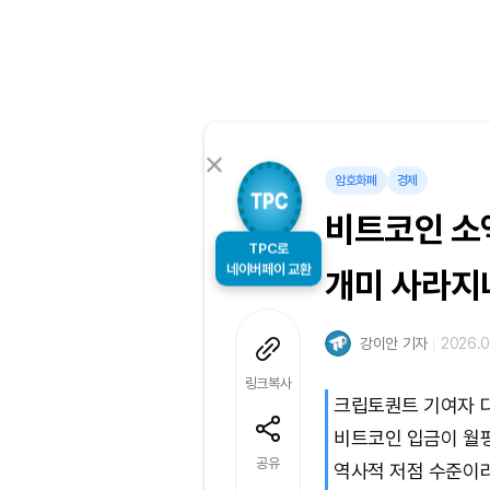
암호화폐
경제
비트코인 소
TPC로
네이버페이 교환
개미 사라지
강이안 기자
2026.0
링크복사
크립토퀀트 기여자 
비트코인 입금이 월평
공유
역사적 저점 수준이