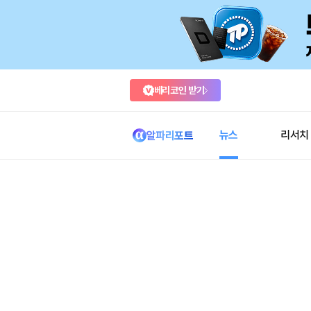
베리코인 받기
뉴스
리서치
알파리포트