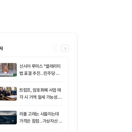
사
신시아 루미스 "클래리티
6
클래리티 법안,
법 표결 추진…민주당 입
앞두고 분기점
장 기록에 남길 것"
불투명
트럼프, 암호화폐 사업 매
7
엘리자베스 워
각 시 거액 절세 가능성...
티 법안 반대…
클래리티 법안 윤리 조항
암호화폐 법안 
주목
리플 고래는 사들이는데
8
‘관세’ 한마디
가격은 잠잠…가상자산 바
6만2000달
닥 신호 주목
피드, 5억달러