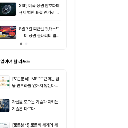
의 공포 경고
XRP, 미국 상원 암호화폐
9
[특징주] 금호
규제 법안 표결 연기로 급
락장서 외국인
락
속…장중 매수 
포착
8월 7일 퇴근길 팟캐스트
10
친암호화폐 진영
— 미 상원 클래리티 법안
당 경선서 뜻밖
표결 추진…비트코인 ET
래리티 법안 변
F 3일 연속 유입
 알아야 할 리포트
[토큰분석] IMF “토큰화는 금
융 인프라를 없애지 않는다…
‘하이브리드 FMI’로 재편할
뿐”
자산을 모으는 기술과 지키는
기술은 다르다
[토큰분석] 토큰화 세계의 세