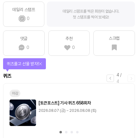
데일리 스탬프
데일리 스탬프를 찍은 회원이 없습니다.
첫 스탬프를 찍어 보세요!
0
스크랩
댓글
추천
0
0
퀴즈풀고 선물 받자!
4
/
퀴즈
4
마감
[토큰포스트] 기사 퀴즈 658회차
2026.08.07 (금) ~ 2026.08.08 (토)