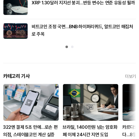
XRP 1.30달러 지지선 붕괴…반등 변수는 연준 유동성 될까
비트코인 조정 국면…BNB·하이퍼리퀴드, 알트코인 매집처
로 주목
카테고리 기사
더보기
322엔 결제 5초 만에…로손 편
브라질, 1400만원 넘는 암호화
카르다노 
의점, 스테이블코인 계산 실증
폐 이체 24시간 지연 도입
다…8월 