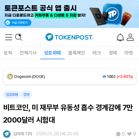
XRP (XRP)
₩
1,473
(+2.94%)
Solana (SOL)
₩
107,419
(+4.07%)
TRON (TRX)
₩
462.8
(+0.41%)
토픽
전체기사
암호화폐
블록체인
테크
경제
마켓
Hyperliquid (HYPE)
₩
77,608
(+0.93%)
Dogecoin (DOGE)
₩
100.1
(+2.45%)
Bitcoin (BTC)
₩
91,621,745
(+0.63%)
암호화폐
경제
비트코인, 미 재무부 유동성 흡수 경계감에 7만
2000달러 시험대
김미래 기자
2026.05.28 (목) 20:05
0
0