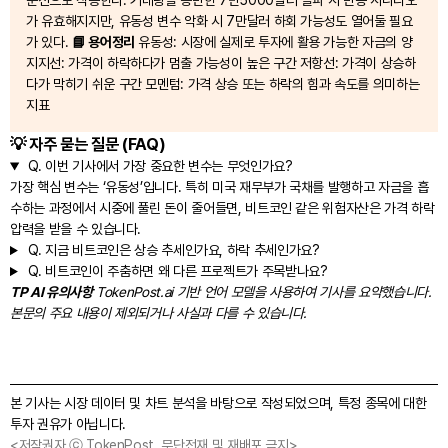
준선으로 작용한다. 거래량을 동반한 7만5000달러 돌파 시 반등 시나리오
가 유효해지지만, 유동성 변수 악화 시 7만달러 하회 가능성도 열어둘 필요
가 있다.
📘 용어정리
유동성: 시장에 실제로 투자에 활용 가능한 자금의 양
지지선: 가격이 하락하다가 멈출 가능성이 높은 구간 저항선: 가격이 상승하
다가 막히기 쉬운 구간 모멘텀: 가격 상승 또는 하락의 힘과 속도를 의미하는
지표
💡 자주 묻는 질문 (FAQ)
Q.
이번 기사에서 가장 중요한 변수는 무엇인가요?
가장 핵심 변수는 ‘유동성’입니다. 특히 미국 재무부가 국채를 발행하고 자금을 흡
수하는 과정에서 시중에 풀린 돈이 줄어들면, 비트코인 같은 위험자산은 가격 하락
압력을 받을 수 있습니다.
Q.
지금 비트코인은 상승 추세인가요, 하락 추세인가요?
Q.
비트코인이 주춤하면 왜 다른 프로젝트가 주목받나요?
TP AI 유의사항
TokenPost.ai 기반 언어 모델을 사용하여 기사를 요약했습니다.
본문의 주요 내용이 제외되거나 사실과 다를 수 있습니다.
본 기사는 시장 데이터 및 차트 분석을 바탕으로 작성되었으며, 특정 종목에 대한
투자 권유가 아닙니다.
<저작권자 ⓒ TokenPost, 무단전재 및 재배포 금지>