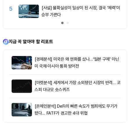
5
[사설] 불확실성이 일상이 된 시장, 결국 ‘체력’이
승부 가른다
지금 꼭 알아야 할 리포트
[경제분석] 미국은 왜 엔화를 샀나…‘일본 구제’ 아닌
미 국채·아시아 통화 방어전
[마켓분석] 세계에서 가장 소외됐던 시장의 반격… 코
스피 대규모 숏스퀴즈
[온체인분석] DeFi의 빠른 속도가 범죄에도 무기가
됐다… FATF가 경고한 4대 위협