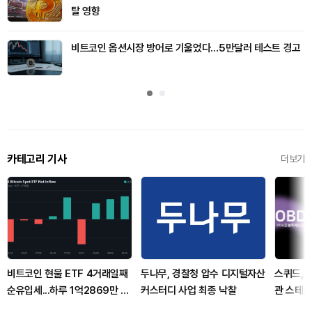
탈 영향
비트코인 옵션시장 방어로 기울었다…5만달러 테스트 경고
카테고리 기사
더보기
비트코인 현물 ETF 4거래일째
두나무, 경찰청 압수 디지털자산
스퀴드, 
순유입세...하루 1억2869만 달
커스터디 사업 최종 낙찰
관 스테
러 유치
확대