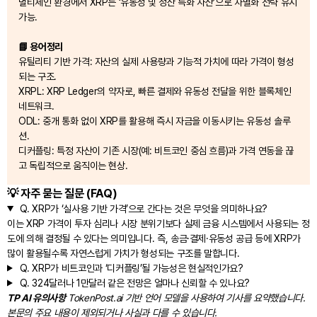
멀티체인 환경에서 XRP는 ‘유동성 및 정산 특화 자산’으로 차별화 전략 유지
가능.
📘 용어정리
유틸리티 기반 가격: 자산의 실제 사용량과 기능적 가치에 따라 가격이 형성
되는 구조.
XRPL: XRP Ledger의 약자로, 빠른 결제와 유동성 전달을 위한 블록체인
네트워크.
ODL: 중개 통화 없이 XRP를 활용해 즉시 자금을 이동시키는 유동성 솔루
션.
디커플링: 특정 자산이 기존 시장(예: 비트코인 중심 흐름)과 가격 연동을 끊
고 독립적으로 움직이는 현상.
💡 자주 묻는 질문 (FAQ)
Q.
XRP가 ‘실사용 기반 가격’으로 간다는 것은 무엇을 의미하나요?
이는 XRP 가격이 투자 심리나 시장 분위기보다 실제 금융 시스템에서 사용되는 정
도에 의해 결정될 수 있다는 의미입니다. 즉, 송금·결제·유동성 공급 등에 XRP가
많이 활용될수록 자연스럽게 가치가 형성되는 구조를 말합니다.
Q.
XRP가 비트코인과 ‘디커플링’될 가능성은 현실적인가요?
Q.
324달러나 1만달러 같은 전망은 얼마나 신뢰할 수 있나요?
TP AI 유의사항
TokenPost.ai 기반 언어 모델을 사용하여 기사를 요약했습니다.
본문의 주요 내용이 제외되거나 사실과 다를 수 있습니다.