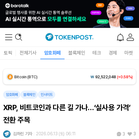
Solana (SOL)
₩
104,801
(+0.31%)
TRON (TRX)
₩
465.6
(-0.06%)
Hyperliquid (HYPE)
₩
80,991
(+2.41%)
토픽
전체기사
암호화폐
블록체인
테크
경제
마켓
Dogecoin (DOGE)
₩
99.00
(+0.71%)
Bitcoin (BTC)
₩
92,522,048
(+0.58%)
암호화폐
블록체인
인사이트
XRP, 비트코인과 다른 길 가나…‘실사용 가격’
전환 주목
김하린 기자
2026.06.13 (토) 06:11
3
3