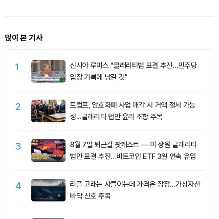
많이 본 기사
1
신시아 루미스 "클래리티법 표결 추진…민주당
입장 기록에 남길 것"
2
트럼프, 암호화폐 사업 매각 시 거액 절세 가능
성...클래리티 법안 윤리 조항 주목
3
8월 7일 퇴근길 팟캐스트 — 미 상원 클래리티
법안 표결 추진…비트코인 ETF 3일 연속 유입
4
리플 고래는 사들이는데 가격은 잠잠…가상자산
바닥 신호 주목