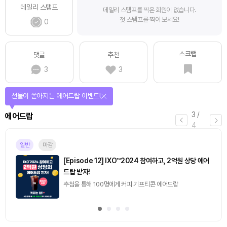
데일리 스탬프
데일리 스탬프를 찍은 회원이 없습니다.
첫 스탬프를 찍어 보세요!
0
스크랩
댓글
추천
3
3
선물이 쏟아지는 에어드랍 이벤트!
3
/
에어드랍
4
일반
마감
[Episode 12] IXO™2024 참여하고, 2억원 상당 에어
드랍 받자!
추첨을 통해 100명에게 커피 기프티콘 에어드랍