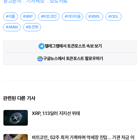
광고문의
기사제보
보도자료
#리플
#XRP
#비트코인
#이더리움
#XRPL
#ODL
#AMM
#토큰화
텔레그램에서 토큰포스트 속보 보기
구글뉴스에서 토큰포스트 팔로우하기
관련된 다른 기사
XRP, 1.13달러 지지선 위태
비트코인, 52주 최저 기록하며 약세장 진입… 기관 자금 이