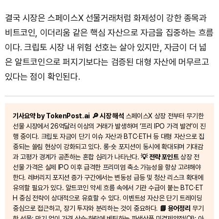
결국 시장은 스페이스X 선물거래처럼 화제성이 강한 종목과
비트코인, 이더리움 같은 핵심 자산으로 자금을 집중하는 흐름
이다. 크립토 시장 내 위험 선호는 살아 있지만, 자금이 더 넓
은 알트코인으로 퍼지기보다는 검증된 대형 자산에 머무르고
있다는 점이 확인된다.
기사요약 by TokenPost.ai
🔎 시장 해석
스페이스X 상장 전부터 무기한
선물 시장에서 26억달러 이상의 거래가 발생하며 ‘프리 IPO 가격 발견’이 진
행 중이다. 크립토 자금이 단기 이슈 자산과 BTC·ETH 등 대형 자산으로 집
중되는 쏠림 현상이 강화되고 있다. 롱·숏 포지션이 동시에 확대되며 기대감
과 고평가 경계가 공존하는 혼합 심리가 나타난다.
💡 전략 포인트
상장 전
선물 가격은 실제 IPO 이후 급격한 프리미엄 축소 가능성을 항상 고려해야
한다. 레버리지 포지션 증가 구간에서는 변동성 급등 및 청산 리스크 확대에
유의할 필요가 있다. 알트코인 약세 흐름 속에서 기관 수급이 붙는 BTC·ET
H 중심 전략이 상대적으로 유효할 수 있다. 이벤트성 자산은 단기 트레이딩
중심으로 접근하고, 장기 투자와 분리하는 것이 중요하다.
📘 용어정리
무기
한 선물: 만기 없이 가격 상승·하락에 베팅하는 파생상품 미결제약정(OI): 아