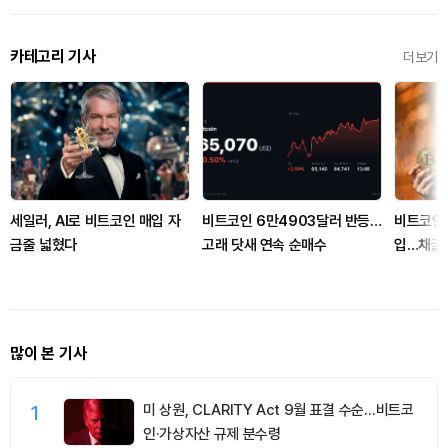
카테고리 기사
더보기
세일러, AI로 비트코인 매입 자
비트코인 6만4903달러 반등…
비트코인 B
금줄 넓혔다
고래 닷새 연속 순매수
입…채굴자
쳐
많이 본 기사
1
미 상원, CLARITY Act 9월 표결 수순…비트코
인·가상자산 규제 분수령