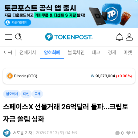
Solana (SOL)
₩
106,711
(+2.87%)
TRON (TRX)
₩
462.7
(+0.41%)
Hyperliquid (HYPE)
₩
77,407
(+1.57%)
토픽
전체기사
암호화폐
블록체인
테크
경제
마켓
Dogecoin (DOGE)
₩
98.94
(+0.80%)
Bitcoin (BTC)
₩
91,373,004
(+0.08%)
암호화폐
마켓
국제
스페이스X 선물거래 26억달러 돌파…크립토
자금 쏠림 심화
서도윤 기자
2026.06.13 (토) 04:56
0
0