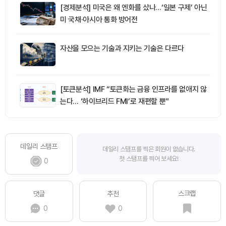
[경제분석] 미국은 왜 엔화를 샀나…‘일본 구제’ 아닌
미 국채·아시아 통화 방어전
자산을 모으는 기술과 지키는 기술은 다르다
[토큰분석] IMF “토큰화는 금융 인프라를 없애지 않
는다… ‘하이브리드 FMI’로 재편할 뿐”
데일리 스탬프
데일리 스탬프를 찍은 회원이 없습니다.
첫 스탬프를 찍어 보세요!
0
스크랩
댓글
추천
0
0