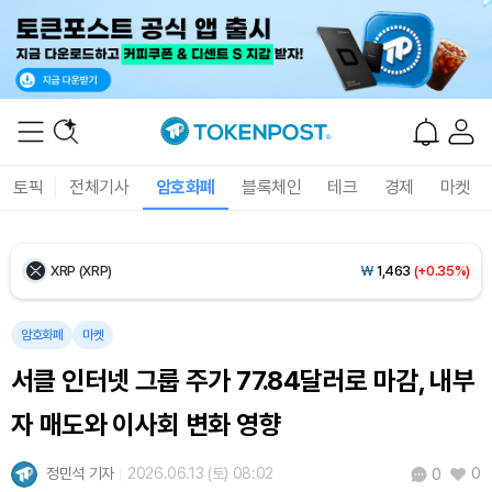
Ethereum (ETH)
₩
2,701,722
(-0.29%)
Tether USDt (USDT)
₩
1,407
(+0.01%)
BNB (BNB)
₩
838,847
(+0.81%)
토픽
전체기사
암호화폐
블록체인
테크
경제
마켓
USDC (USDC)
₩
1,408
(-0.01%)
XRP (XRP)
₩
1,463
(+0.35%)
Solana (SOL)
₩
106,158
(+2.31%)
암호화폐
마켓
서클 인터넷 그룹 주가 77.84달러로 마감, 내부
TRON (TRX)
₩
463.0
(+0.34%)
자 매도와 이사회 변화 영향
Hyperliquid (HYPE)
₩
76,749
(-3.91%)
정민석 기자
2026.06.13 (토) 08:02
0
0
Dogecoin (DOGE)
₩
99.07
(+0.67%)