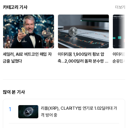
카테고리 기사
더보기
세일러, AI로 비트코인 매입 자
이더리움 1,900달러 횡보 압
이더리움 
금줄 넓혔다
축…2,000달러 돌파 분수령 될
순유입세.
까
유치
많이 본 기사
1
리플(XRP), CLARITY법 연기로 1.02달러대 가
격 방어 중