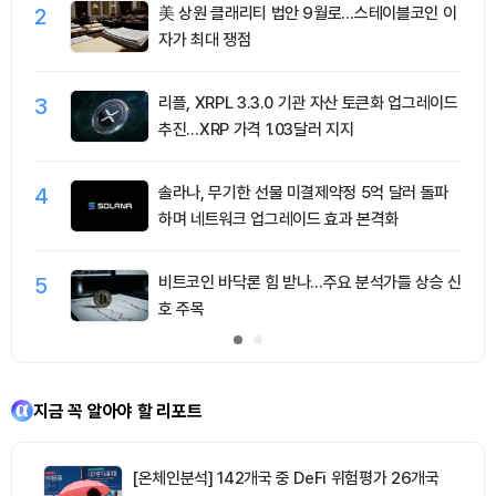
2
美 상원 클래리티 법안 9월로…스테이블코인 이
자가 최대 쟁점
3
리플, XRPL 3.3.0 기관 자산 토큰화 업그레이드
추진…XRP 가격 1.03달러 지지
4
솔라나, 무기한 선물 미결제약정 5억 달러 돌파
하며 네트워크 업그레이드 효과 본격화
5
비트코인 바닥론 힘 받나…주요 분석가들 상승 신
호 주목
지금 꼭 알아야 할 리포트
[온체인분석] 142개국 중 DeFi 위험평가 26개국