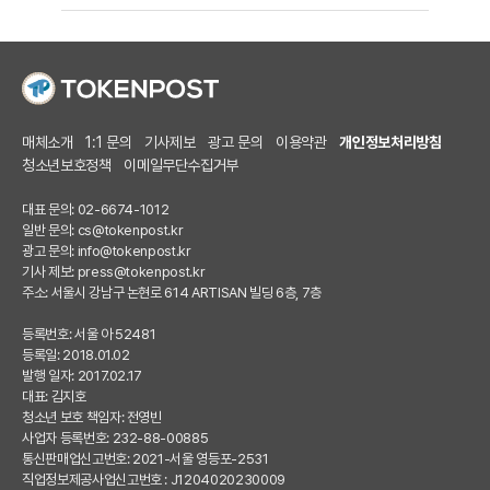
매체소개
1:1 문의
기사제보
광고 문의
이용약관
개인정보처리방침
청소년보호정책
이메일무단수집거부
대표 문의: 02-6674-1012
일반 문의:
cs@tokenpost.kr
광고 문의:
info@tokenpost.kr
기사 제보:
press@tokenpost.kr
주소: 서울시 강남구 논현로 614 ARTISAN 빌딩 6층, 7층
등록번호: 서울 아 52481
등록일: 2018.01.02
발행 일자: 2017.02.17
대표: 김지호
청소년 보호 책임자: 전영빈
사업자 등록번호: 232-88-00885
통신판매업신고번호: 2021-서울 영등포-2531
직업정보제공사업신고번호 : J1204020230009