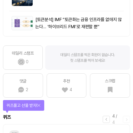
[토큰분석] IMF “토큰화는 금융 인프라를 없애지 않
는다… ‘하이브리드 FMI’로 재편할 뿐”
데일리 스탬프
데일리 스탬프를 찍은 회원이 없습니다.
첫 스탬프를 찍어 보세요!
0
스크랩
댓글
추천
2
4
퀴즈풀고 선물 받자!
4
/
퀴즈
4