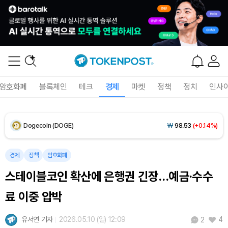
XRP (XRP)
₩
1,457
(+0.54%)
Solana (SOL)
₩
106,819
(+2.64%)
TRON (TRX)
₩
463.7
(+0.55%)
암호화폐
블록체인
테크
경제
마켓
정책
정치
인사
Hyperliquid (HYPE)
₩
77,442
(+1.67%)
Dogecoin (DOGE)
₩
98.53
(+0.14%)
Bitcoin (BTC)
₩
91,204,658
(-0.16%)
경제
정책
암호화폐
스테이블코인 확산에 은행권 긴장…예금·수수
료 이중 압박
유서연 기자
2026.05.10 (일) 12:09
4
2