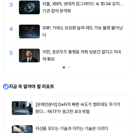
3
리플, XRPL 생태계 업그레이드 속 $1.04 유지…
기관 참여 본격화
4
XRP, 거래소 보유량 늘며 매도 가능 물량 불어났
다
5
이란, 호르무즈 통행료 계획 당분간 없다고 미국
에 통보
지금 꼭 알아야 할 리포트
[온체인분석] DeFi의 빠른 속도가 범죄에도 무기가
됐다… FATF가 경고한 4대 위협
자산을 모으는 기술과 지키는 기술은 다르다