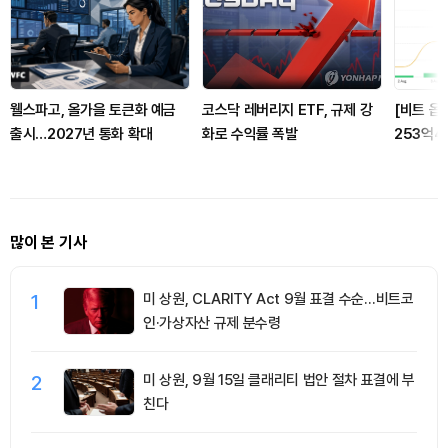
웰스파고, 올가을 토큰화 예금
코스닥 레버리지 ETF, 규제 강
[비트 옵
출시…2027년 통화 확대
화로 수익률 폭발
253억4
거래 우
많이 본 기사
1
미 상원, CLARITY Act 9월 표결 수순…비트코
인·가상자산 규제 분수령
2
미 상원, 9월 15일 클래리티 법안 절차 표결에 부
친다