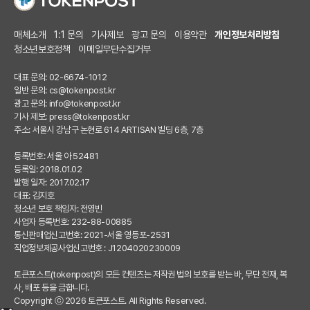
매체소개
1:1 문의
기사제보
광고 문의
이용약관
개인정보처리방침
청소년보호정책
이메일무단수집거부
대표 문의: 02-6674-1012
일반 문의:
cs@tokenpost.kr
광고 문의:
info@tokenpost.kr
기사 제보:
press@tokenpost.kr
주소: 서울시 강남구 논현로 614 ARTISAN 빌딩 6층, 7층
등록번호: 서울 아 52481
등록일: 2018.01.02
발행 일자: 2017.02.17
대표: 김지호
청소년 보호 책임자: 전영빈
사업자 등록번호: 232-88-00885
통신판매업신고번호: 2021-서울 영등포-2531
직업정보제공사업신고번호 : J1204020230009
토큰포스트(tokenpost)의 모든 컨텐츠는 저작권 법의 보호를 받는 바, 무단 전재, 복
사, 배포 등을 금합니다.
Copyright ⓒ 2026 토큰포스트. All Rights Reserved.