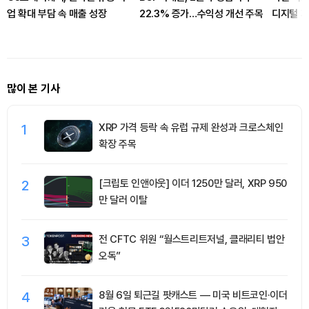
업 확대 부담 속 매출 성장
22.3% 증가…수익성 개선 주목
디지털 자
구축 업
많이 본 기사
1
XRP 가격 등락 속 유럽 규제 완성과 크로스체인
확장 주목
2
[크립토 인앤아웃] 이더 1250만 달러, XRP 950
만 달러 이탈
3
전 CFTC 위원 “월스트리트저널, 클래리티 법안
오독”
4
8월 6일 퇴근길 팟캐스트 — 미국 비트코인·이더