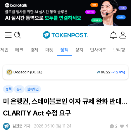
Solana (SOL)
₩
104,411
(-0.92%)
TRON (TRX)
₩
465.8
(+0.07%)
Hyperliquid (HYPE)
₩
79,339
(-3.20%)
록체인
테크
경제
마켓
정책
정치
인사이트
브리핑
Dogecoin (DOGE)
₩
98.22
(-1.24%)
Bitcoin (BTC)
₩
92,070,384
(+0.25%)
정책
경제
블록체인
미 은행권, 스테이블코인 이자 규제 완화 반대…
CLARITY Act 수정 요구
김민준 기자
2026.05.10 (일) 11:24
4
2