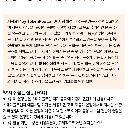
기사요약 by TokenPost.ai
🔎 시장 해석
미국 은행권은 스테이블코인의
‘패시브 이자’ 금지 규정이 충분히 강력하지 않다고 보고 추가적인 문구 수정
을 요구하고 있다. 이는 예금 이탈을 막기 위한 전통 금융권의 방어 전략으
로, 디지털 자산과 은행 시스템 간 경쟁이 본격화되고 있음을 보여준다.
💡
전략 포인트
현재 법안은 ‘보유 보상 금지 + 활동 기반 보상 허용’이라는 절충
구조를 취하고 있다. 투자자 입장에서는 단순 보유형 수익 모델이 제한되고,
디파이·유동성 공급 등 적극적 활용 중심으로 시장 구조가 이동할 가능성에
주목할 필요가 있다.
📘 용어정리
패시브 이자: 별도 활동 없이 자산을 보유
만 해도 받는 수익 스테이킹: 네트워크 운영에 참여하고 보상을 받는 구조 마
크업: 의회에서 법안을 심사하고 수정하는 공식 절차 CLARITY Act: 미국
의 디지털 자산 및 스테이블코인 규제 명확화를 위한 법안
💡 자주 묻는 질문 (FAQ)
Q.
왜 은행들은 스테이블코인 이자 금지에 이렇게 민감하게 반응하나요?
스테이블코인이 예금처럼 이자를 제공하면 고객 자금이 은행에서 빠져나갈 수 있
기 때문입니다. 이는 은행의 대출 여력 감소로 이어져 금융 시스템 전반에 영향을
줄 수 있어 은행권이 강하게 대응하고 있습니다.
Q.
활동 기반 보상은 허용되는데, 구체적으로 어떤 의미인가요?