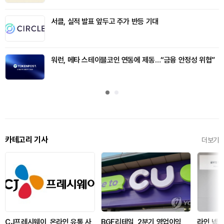
서클, 실적 발표 앞두고 주가 반등 기대
워런, 메타 스테이블코인 연동에 제동…“금융 안정성 위협”
카테고리 기사
더보기
CJ프레시웨이, 온라인 유통 사
BGF리테일, 2분기 영업이익
라인 넥스