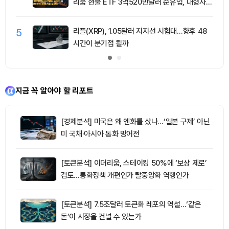
리움 현물 ETF 3억520만달러 순유입, 대형자산
쏠림 강화
5
리플(XRP), 1.05달러 지지선 시험대…향후 48
시간이 분기점 될까
지금 꼭 알아야 할 리포트
[경제분석] 미국은 왜 엔화를 샀나…‘일본 구제’ 아닌
미 국채·아시아 통화 방어전
[토큰분석] 이더리움, 스테이킹 50%에 ‘보상 제로’
검토…통화정책 개편인가 탈중앙화 역행인가
[토큰분석] 7.5조달러 토큰화 레포의 역설…‘같은
돈’이 시장을 건널 수 있는가