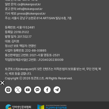
일반 문의:
cs@tokenpost.kr
광고 문의:
info@tokenpost.kr
기사 제보:
press@tokenpost.kr
주소: 서울시 강남구 논현로 614 ARTISAN 빌딩 6층, 7층
등록번호: 서울 아 52481
등록일: 2018.01.02
발행 일자: 2017.02.17
대표: 김지호
청소년 보호 책임자: 전영빈
사업자 등록번호: 232-88-00885
통신판매업신고번호: 2021-서울 영등포-2531
직업정보제공사업신고번호 : J1204020230009
토큰포스트(tokenpost)의 모든 컨텐츠는 저작권 법의 보호를 받는 바, 무단 전재, 복
사, 배포 등을 금합니다.
Copyright ⓒ 2026 토큰포스트. All Rights Reserved.