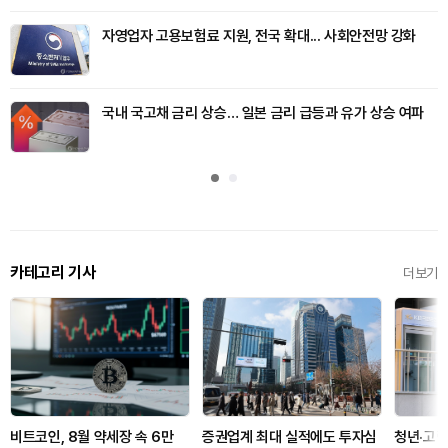
자영업자 고용보험료 지원, 전국 확대... 사회안전망 강화
국내 국고채 금리 상승… 일본 금리 급등과 유가 상승 여파
카테고리 기사
더보기
비트코인, 8월 약세장 속 6만
증권업계 최대 실적에도 투자심
청년·고령