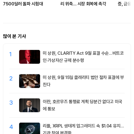
7500달러 돌파 시험대
리 위축… 시장 회복에 촉각
증, 금융
많이 본 기사
1
미 상원, CLARITY Act 9월 표결 수순…비트코
인·가상자산 규제 분수령
2
미 상원, 9월 15일 클래리티 법안 절차 표결에 부
친다
3
이란, 호르무즈 통행료 계획 당분간 없다고 미국
에 통보
4
리플, XRPL 생태계 업그레이드 속 $1.04 유지…
기관 참여 본격화