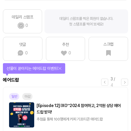
데일리 스탬프
데일리 스탬프를 찍은 회원이 없습니다.
첫 스탬프를 찍어 보세요!
0
스크랩
댓글
추천
0
0
선물이 쏟아지는 에어드랍 이벤트!
3
/
에어드랍
4
일반
마감
[Episode 12] IXO™2024 참여하고, 2억원 상당 에어
드랍 받자!
추첨을 통해 100명에게 커피 기프티콘 에어드랍