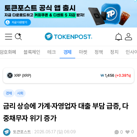
Ethereum (ETH)
₩
2,693,677
(+0.07%)
Tether USDt (USDT)
₩
1,407
(-0.02%)
BNB (BNB)
₩
845,426
(+1.54%)
암호화폐
블록체인
테크
경제
마켓
정책
정치
인사
USDC (USDC)
₩
1,408
(-0.01%)
XRP (XRP)
₩
1,456
(+0.38%)
Solana (SOL)
₩
106,694
(+2.63%)
경제
사회
금리 상승에 가계·자영업자 대출 부담 급증, 다
TRON (TRX)
₩
463.7
(+0.55%)
중채무자 위기 증가
Hyperliquid (HYPE)
₩
77,212
(+1.32%)
토큰포스트
2026.05.17 (일) 06:09
0
0
Dogecoin (DOGE)
₩
98.43
(+0.07%)