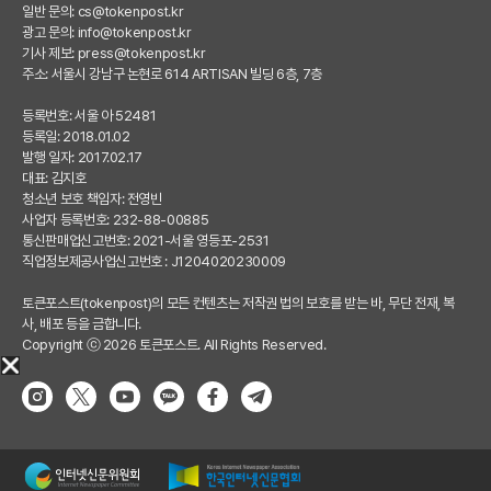
일반 문의:
cs@tokenpost.kr
광고 문의:
info@tokenpost.kr
기사 제보:
press@tokenpost.kr
주소: 서울시 강남구 논현로 614 ARTISAN 빌딩 6층, 7층
등록번호: 서울 아 52481
등록일: 2018.01.02
발행 일자: 2017.02.17
대표: 김지호
청소년 보호 책임자: 전영빈
사업자 등록번호: 232-88-00885
통신판매업신고번호: 2021-서울 영등포-2531
직업정보제공사업신고번호 : J1204020230009
토큰포스트(tokenpost)의 모든 컨텐츠는 저작권 법의 보호를 받는 바, 무단 전재, 복
사, 배포 등을 금합니다.
Copyright ⓒ 2026 토큰포스트. All Rights Reserved.