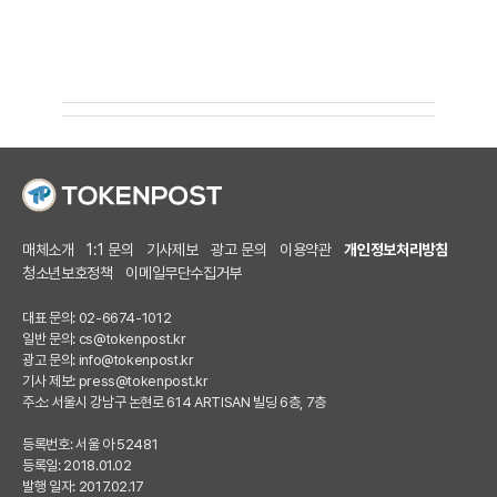
매체소개
1:1 문의
기사제보
광고 문의
이용약관
개인정보처리방침
청소년보호정책
이메일무단수집거부
대표 문의: 02-6674-1012
일반 문의:
cs@tokenpost.kr
광고 문의:
info@tokenpost.kr
기사 제보:
press@tokenpost.kr
주소: 서울시 강남구 논현로 614 ARTISAN 빌딩 6층, 7층
등록번호: 서울 아 52481
등록일: 2018.01.02
발행 일자: 2017.02.17