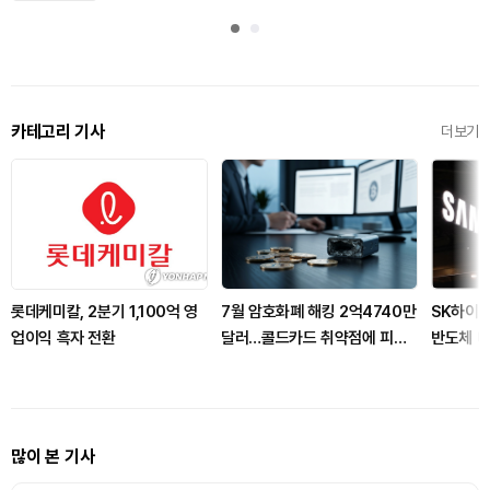
카테고리 기사
더보기
롯데케미칼, 2분기 1,100억 영
7월 암호화폐 해킹 2억4740만
SK하이닉
업이익 흑자 전환
달러…콜드카드 취약점에 피해
반도체 
커졌다
많이 본 기사