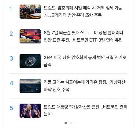
1
트럼프, 암호화폐 사업 매각 시 거액 절세 가능
성...클래리티 법안 윤리 조항 주목
2
8월 7일 퇴근길 팟캐스트 — 미 상원 클래리티
법안 표결 추진…비트코인 ETF 3일 연속 유입
3
XRP, 미국 상원 암호화폐 규제 법안 표결 연기로
급락
4
리플 고래는 사들이는데 가격은 잠잠…가상자산
바닥 신호 주목
5
트럼프 대통령 “가상자산은 큰일…비트코인 결제
늘어”