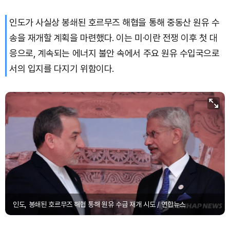
인도가 사실상 봉쇄된 호르무즈 해협을 통해 중동산 원유 수
Dogecoin (DOGE)
₩
99.73
(+2.12%)
송을 재개할 계획을 마련했다. 이는 미·이란 전쟁 이후 첫 대
Bitcoin (BTC)
₩
92,901,962
(+1.53%)
응으로, 계속되는 에너지 불안 속에서 주요 원유 수입국으로
서의 입지를 다지기 위함이다.
인도, 봉쇄된 호르무즈 해협 통해 원유 수급 재개 시도 / 연합뉴스