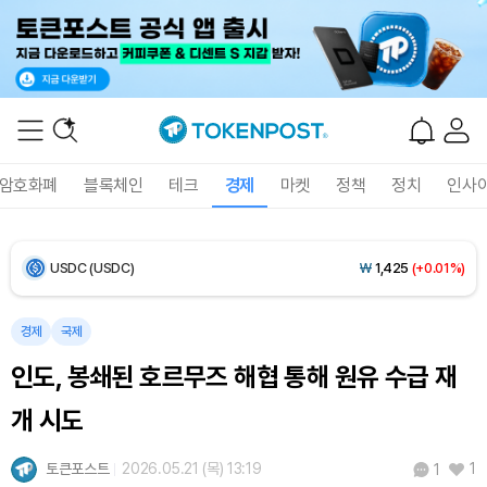
Bitcoin (BTC)
₩
92,901,962
(+1.53%)
Ethereum (ETH)
₩
2,747,359
(+1.76%)
Tether USDt (USDT)
₩
1,424
(+0.05%)
암호화폐
블록체인
테크
경제
마켓
정책
정치
인사
BNB (BNB)
₩
842,811
(-0.08%)
USDC (USDC)
₩
1,425
(+0.01%)
XRP (XRP)
₩
1,478
(-0.70%)
경제
국제
인도, 봉쇄된 호르무즈 해협 통해 원유 수급 재
Solana (SOL)
₩
105,173
(+1.25%)
개 시도
TRON (TRX)
₩
466.7
(+0.20%)
토큰포스트
2026.05.21 (목) 13:19
1
1
Hyperliquid (HYPE)
₩
80,590
(+3.26%)