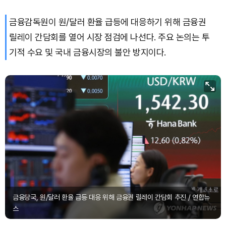
금융감독원이 원/달러 환율 급등에 대응하기 위해 금융권
Bitcoin (BTC)
₩
91,598,454
(-0.44%)
릴레이 간담회를 열어 시장 점검에 나선다. 주요 논의는 투
기적 수요 및 국내 금융시장의 불안 방지이다.
금융당국, 원/달러 환율 급등 대응 위해 금융권 릴레이 간담회 추진 / 연합뉴
스