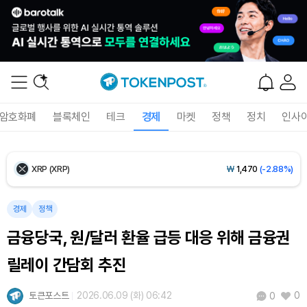
Ethereum (ETH)
₩
2,710,211
(-0.05%)
Tether USDt (USDT)
₩
1,421
(+0.01%)
BNB (BNB)
₩
841,499
(-0.70%)
암호화폐
블록체인
테크
경제
마켓
정책
정치
인사
USDC (USDC)
₩
1,422
(0.00%)
XRP (XRP)
₩
1,470
(-2.88%)
Solana (SOL)
₩
103,591
(-1.70%)
경제
정책
금융당국, 원/달러 환율 급등 대응 위해 금융권
TRON (TRX)
₩
464.7
(-0.29%)
릴레이 간담회 추진
Hyperliquid (HYPE)
₩
79,666
(-1.38%)
토큰포스트
2026.06.09 (화) 06:42
0
0
Dogecoin (DOGE)
₩
98.04
(-1.65%)