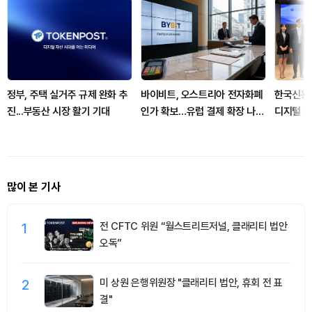
정부, 주택 실거주 규제 완화 추
바이비트, 오스트리아 전자화폐
한국신용
진...부동산 시장 활기 기대
인가 확보…유럽 결제 확장 나선
디지털 금
다
업 모델 
많이 본 기사
1
전 CFTC 위원 “월스트리트저널, 클래리티 법안
오독”
2
미 상원 은행위원장 "클래리티 법안, 휴회 전 표
결"