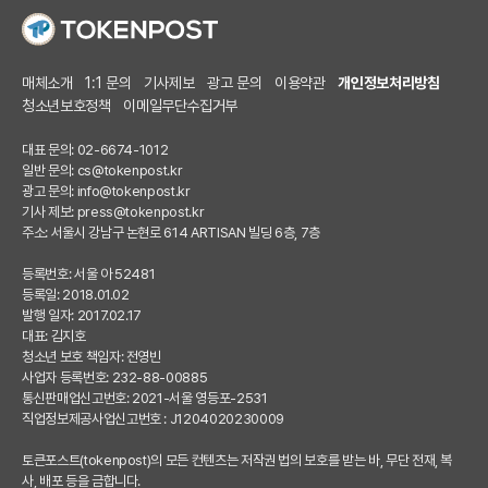
매체소개
1:1 문의
기사제보
광고 문의
이용약관
개인정보처리방침
청소년보호정책
이메일무단수집거부
대표 문의: 02-6674-1012
일반 문의:
cs@tokenpost.kr
광고 문의:
info@tokenpost.kr
기사 제보:
press@tokenpost.kr
주소: 서울시 강남구 논현로 614 ARTISAN 빌딩 6층, 7층
등록번호: 서울 아 52481
등록일: 2018.01.02
발행 일자: 2017.02.17
대표: 김지호
청소년 보호 책임자: 전영빈
사업자 등록번호: 232-88-00885
통신판매업신고번호: 2021-서울 영등포-2531
직업정보제공사업신고번호 : J1204020230009
토큰포스트(tokenpost)의 모든 컨텐츠는 저작권 법의 보호를 받는 바, 무단 전재, 복
사, 배포 등을 금합니다.