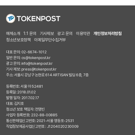
매체소개
1:1 문의
기사제보
광고 문의
이용약관
개인정보처리방침
청소년보호정책
이메일무단수집거부
대표 문의: 02-6674-1012
일반 문의:
cs@tokenpost.kr
광고 문의:
info@tokenpost.kr
기사 제보:
press@tokenpost.kr
주소: 서울시 강남구 논현로 614 ARTISAN 빌딩 6층, 7층
등록번호: 서울 아 52481
등록일: 2018.01.02
발행 일자: 2017.02.17
대표: 김지호
청소년 보호 책임자: 전영빈
사업자 등록번호: 232-88-00885
통신판매업신고번호: 2021-서울 영등포-2531
직업정보제공사업신고번호 : J1204020230009