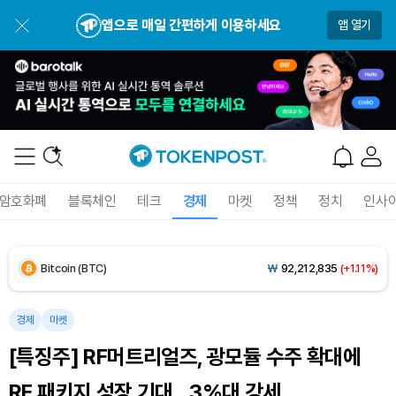
USDC (USDC)
₩
1,422
(-0.01%)
앱으로 매일 간편하게 이용하세요
앱 열기
XRP (XRP)
₩
1,494
(-1.49%)
Solana (SOL)
₩
105,251
(+0.21%)
TRON (TRX)
₩
465.0
(+0.03%)
Hyperliquid (HYPE)
₩
79,411
(-1.83%)
암호화폐
블록체인
테크
경제
마켓
정책
정치
인사
Dogecoin (DOGE)
₩
99.39
(+0.26%)
Bitcoin (BTC)
₩
92,212,835
(+1.11%)
경제
마켓
[특징주] RF머트리얼즈, 광모듈 수주 확대에
RF 패키지 성장 기대…3%대 강세