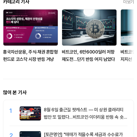
카테고리 기사
더보기
흥국자산운용, 주식·채권 혼합형
비트코인, 6만6000달러 저항
비트코인,
펀드로 코스닥 시장 반등 겨냥
재도전…단기 반등 여지 남았다
지지선 지
열리나
많이 본 기사
1
8월 6일 출근길 팟캐스트 — 미 상원 클래리티
법안 또 밀렸다…비트코인·이더리움 반등 속 숏
청산 2.35억달러
2
[토큰명언] "매매가 적을수록 세금과 수수료가