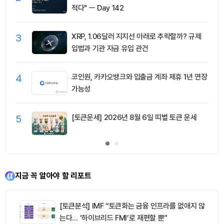
적다" ㅡ Day 142
3
XRP, 1.06달러 지지선 아래로 추락할까? 규제
입법과 기관 자금 유입 관건
4
코인원, 카카오뱅크와 입출금 계좌 제휴 1년 연장
가능성
5
[토큰운세] 2026년 8월 6일 띠별 토큰 운세
지금 꼭 알아야 할 리포트
[토큰분석] IMF “토큰화는 금융 인프라를 없애지 않
는다… ‘하이브리드 FMI’로 재편할 뿐”