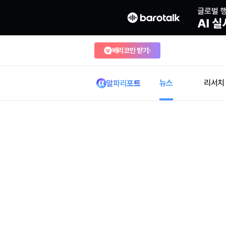
베리코인 받기
뉴스
리서치
알파리포트