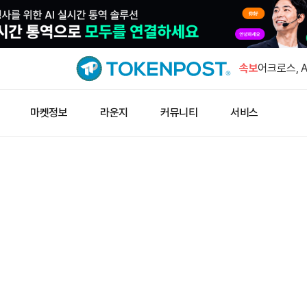
CFTC 위
연방 시장 
속보
어크로스, 
미뤘다
금값 1.13
마켓정보
라운지
커뮤니티
서비스
무브 창시자
앤스로픽 
이더리움 재
치 ETH 
CFTC 위
연방 시장 
어크로스, 
미뤘다