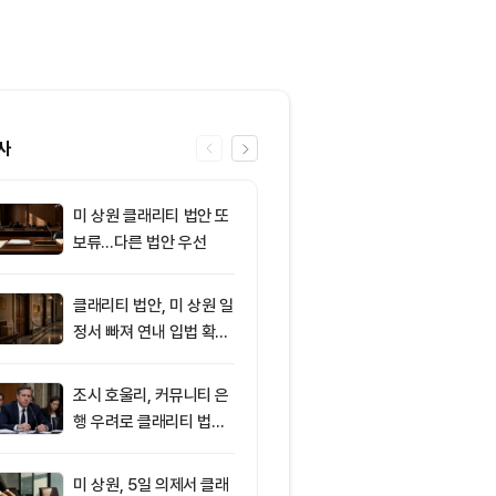
사
미 상원 클래리티 법안 또
6
[자정 뉴스브리
보류…다른 법안 우선
이란, 호르무즈
합의 근접 外
클래리티 법안, 미 상원 일
7
8월 6일 출근
정서 빠져 연내 입법 확률
— 미 상원 클
16%
또 밀렸다…비
리움 반등 속 숏
조시 호울리, 커뮤니티 은
8
AI로 쏠린 자
5억달러
행 우려로 클래리티 법안
인, 증시 랠리
반대
뚜렷
미 상원, 5일 의제서 클래
9
[토큰명언] "