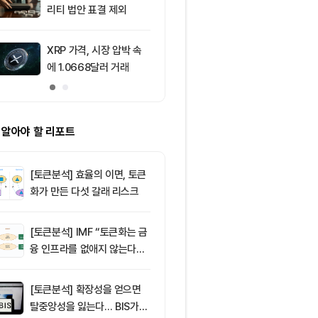
리티 법안 표결 제외
수록 세금과 
다" ㅡ Day 1
XRP 가격, 시장 압박 속
10
코스피, 외국
에 1.0668달러 거래
6,500선 돌파
주도
 알아야 할 리포트
[토큰분석] 효율의 이면, 토큰
화가 만든 다섯 갈래 리스크
[토큰분석] IMF “토큰화는 금
융 인프라를 없애지 않는다…
‘하이브리드 FMI’로 재편할
뿐”
[토큰분석] 확장성을 얻으면
탈중앙성을 잃는다… BIS가