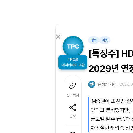
경제
마켓
[특징주] H
TPC로
네이버페이 교환
2029년 연
손정환 기자
2026.06
링크복사
iM증권이 조선업 실
있다고 분석했지만, 
공유
글로벌 발주 급증과 
차익실현과 업종 전반