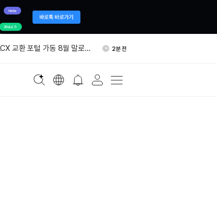
원장 '각 주가 거래소 규제하면
16분 전
잃어'
ACX 교환 포털 가동 8월 말로
2분 전
% 오른 4294.84달러
3분 전
 샘 블랙시어, 미스틴랩스 떠나
7분 전
합류
단 지원 지갑, 108만달러어
14분 전
새 주소로 옮겼다
원장 '각 주가 거래소 규제하면
16분 전
잃어'
ACX 교환 포털 가동 8월 말로
2분 전