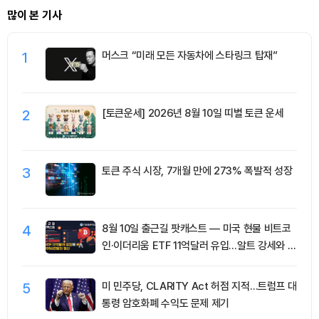
많이 본 기사
1
머스크 “미래 모든 자동차에 스타링크 탑재”
2
[토큰운세] 2026년 8월 10일 띠별 토큰 운세
3
토큰 주식 시장, 7개월 만에 273% 폭발적 성장
4
8월 10일 출근길 팟캐스트 — 미국 현물 비트코
인·이더리움 ETF 11억달러 유입…알트 강세와 숏
청산 동반
5
미 민주당, CLARITY Act 허점 지적…트럼프 대
통령 암호화폐 수익도 문제 제기