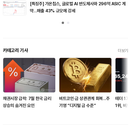
[특징주] 가온칩스, 글로벌 AI 반도체사와 296억 ASIC 계
약…매출 43% 규모에 강세
카테고리 기사
더보기
채권시장 급락: 7월 한국 금리
비트코인·금 상관관계 회복…주
테더 17
상승의 숨겨진 요인
기영 “디지털 금 수준”
1위, 비