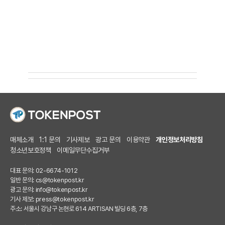
매체소개
1:1 문의
기사제보
광고 문의
이용약관
개인정보처리방침
청소년보호정책
이메일무단수집거부
대표 문의: 02-6674-1012
일반 문의:
cs@tokenpost.kr
광고 문의:
info@tokenpost.kr
기사 제보:
press@tokenpost.kr
주소: 서울시 강남구 논현로 614 ARTISAN 빌딩 6층, 7층