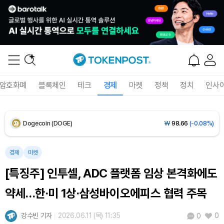
XRP (XRP)
₩
1,456
(+0.04%)
Solana (SOL)
₩
108,376
(+0.87%)
TRON (TRX)
₩
465.5
(+0.27%)
암호화폐
블록체인
테크
경제
마켓
정책
정치
인사
Hyperliquid (HYPE)
₩
77,081
(+0.26%)
Dogecoin (DOGE)
₩
98.66
(-0.08%)
Bitcoin (BTC)
₩
91,903,243
(+0.66%)
경제
마켓
[특징주] 인투셀, ADC 플랫폼 임상 본격화에도
약세…한·미 1상·삼성바이오에피스 협력 주목
강수빈 기자
2026.06.11 (목) 11:35
0
0