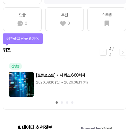
스크랩
댓글
추천
0
0
퀴즈풀고 선물 받자!
4
/
퀴즈
4
진행중
[토큰포스트] 기사 퀴즈 660회차
2026.08.10 (월) ~ 2026.08.11 (화)
빅데이터 추천정보