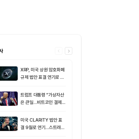
사
XRP, 미국 상원 암호화폐
6
이더리움 2,0
규제 법안 표결 연기로 급
히고 XRP 1
락
트코인 선별 장
트럼프 대통령 “가상자산
7
리플(XRP), 
은 큰일…비트코인 결제
성 속 1달러 
늘어”
받아
미국 CLARITY 법안 표
8
미 상원 크립토
결 9월로 연기…스트래티
연…홍콩·싱가
지 1,638 BTC 매도
경쟁력 커지나