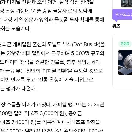
)가 디지털 전환과 조직 개편, 실적 성장 전략을
 은행 가운데 ‘기술 중심 금융사’로의 도약에
퀴즈풀고 
히 대형 기술 전문가 영입과 플랫폼 투자 확대를 통해
퀴즈
화하는 모습이다.
 최근 캐피탈원 출신의 도널드 부식(Don Busick)을
진행중
는 22년간 캐피탈원에서 근무하며 5,000명 규모의
드·데이터 전략을 총괄한 인물로, 향후 상업금융과
 특화 금융 부문 전반의 ‘디지털 전환’을 주도할 것으로
 이번 인사를 두고 “전통 은행이 기술 기업으로
는 평가가 나온다.
장 흐름을 이어가고 있다. 캐피탈 뱅코프는 2026년
00만 달러(약 4조 3,600억 원), 총예금
약 4조 7,400억 원)를 기록하며 대차대조표 확장을
 1,200만 달러(약 172억 원), 주당순이익(EPS)은