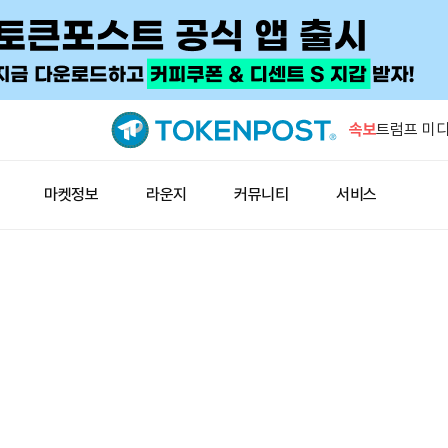
월드리버티,
속보
트럼프 미디
화폐 계약 
양자컴퓨팅이
마켓정보
라운지
커뮤니티
서비스
전 SEC 
미 3대 지
5.12%↑
BTCPay
이용…자격
월드리버티,
트럼프 미디
화폐 계약 