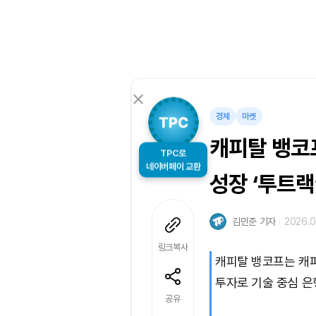
경제
마켓
캐피탈 뱅코프
TPC로
성장 ‘투트랙
네이버페이 교환
김민준 기자
2026.06
링크복사
캐피탈 뱅코프는 캐
투자로 기술 중심 은
공유