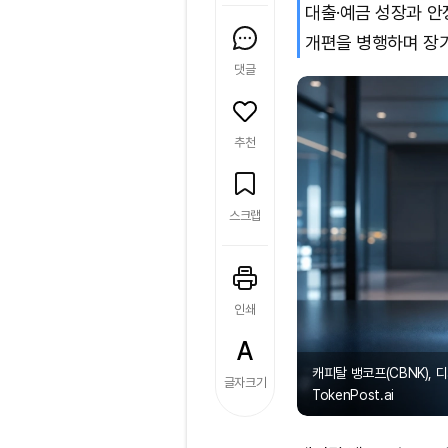
대출·예금 성장과 
개편을 병행하며 장기
댓글
추천
스크랩
인쇄
캐피탈 뱅코프(CBNK), 
글자크기
TokenPost.ai