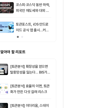
코스피·코스닥 동반 하락,
9
XRPL 3.3.0
외국인 매도세와 대외 불
프라이버시 강
안 영향
P는 약세
토큰포스트, iOS·안드로
10
리플 XRP, CL
이드 공식 앱 출시…커피
안 지연에 약세
쿠폰·디센트 S 지갑 증정
지선 분기점
캠페인
 알아야 할 리포트
[토큰분석] 확장성을 얻으면
탈중앙성을 잃는다… BIS가
짚은 블록체인 ‘분열의 경제
학’
[토큰분석] 효율의 이면, 토큰
화가 만든 다섯 갈래 리스크
[토큰분석] 이더리움, 스테이