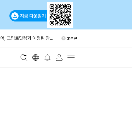
 WLFI 1억개 바이낸스 입금
1시간 전
어, 크립토닷컴과 예정된 암호
31분 전
철회
 블록체인 암호 근간 위협…
32분 전
관계자 경고
수 상승 마감…코인베이스
33분 전
 서버 치명적 결함, 실제 공격에
39분 전
증명 교체 권고
 WLFI 1억개 바이낸스 입금
1시간 전
어, 크립토닷컴과 예정된 암호
31분 전
철회