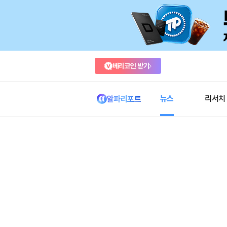
베리코인 받기
뉴스
리서치
알파리포트