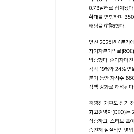
0.73달러로 집계됐다.
확대를 병행하며 350
배당을 घोषित했다.
앞선 2025년 4분기에도
자기자본이익률(ROE)
입증했다. 순이자마진(
각각 19%와 24% 
분기 동안 자사주 86
정책 강화로 해석된다
경영진 개편도 장기 전략
최고경영자(CEO)는 
집중하고, 스티브 포이노
승진해 실질적인 영업과