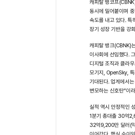
캐피탈 뱅코프(CBNK
동시에 밀어붙이며 중형
속도를 내고 있다. 특
장기 성장 기반을 강
캐피탈 뱅크(CBNK)는
이사회에 선임했다. 그
디지털 조직과 클라우
모기지, OpenSky,
기대된다. 업계에서는
변모하는 신호탄”이라
실적 역시 안정적인 성
1분기 총대출 30억2,6
32억9,200만 달러(
이어갔다. 핵심 순이익은