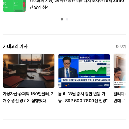
암호화폐 시장, 24시간 동안 레버리지 포지션 15억 3560
만 달러 청산
카테고리 기사
더보기
가상자산 슈퍼팩 150만달러, 3
톰 리 "8월 증시 강한 반등 가
엘리자베스
개주 경선 광고에 집행했다
능…S&P 500 7800선 전망"
반대…"산
안 돼"