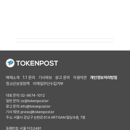
매체소개
1:1 문의
기사제보
광고 문의
이용약관
개인정보처리방침
청소년보호정책
이메일무단수집거부
대표 문의: 02-6674-1012
일반 문의:
cs@tokenpost.kr
광고 문의:
info@tokenpost.kr
기사 제보:
press@tokenpost.kr
주소: 서울시 강남구 논현로 614 ARTISAN 빌딩 6층, 7층
등록번호: 서울 아 52481