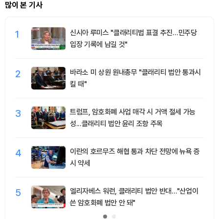
많이 본 기사
1
신시아 루미스 "클래리티법 표결 추진…민주당
입장 기록에 남길 것"
2
바라소 미 상원 원내총무 "클래리티 법안 통과시
킬 때"
3
트럼프, 암호화폐 사업 매각 시 거액 절세 가능
성...클래리티 법안 윤리 조항 주목
4
이란의 호르무즈 해협 통과 차단 전망에 뉴욕 증
시 약세
5
엘리자베스 워런, 클래리티 법안 반대…"산업이
쓴 암호화폐 법안 안 돼"