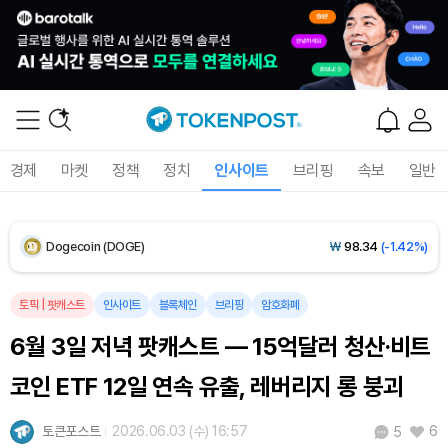
XRP (XRP)
₩
1,451
(-3.12%)
Solana (SOL)
₩
103,509
(-2.09%)
TRON (TRX)
₩
466.6
(+0.42%)
경제
마켓
정책
정치
인사이트
브리핑
속보
일반
Hyperliquid (HYPE)
₩
78,906
(-2.09%)
Dogecoin (DOGE)
₩
98.34
(-1.42%)
Bitcoin (BTC)
₩
91,433,354
(-1.15%)
토픽
|
팟캐스트
인사이트
블록체인
브리핑
암호화폐
6월 3일 저녁 팟캐스트 — 15억달러 청산·비트
코인 ETF 12일 연속 유출, 레버리지 롱 붕괴
토큰포스트
2026.06.03 (수) 16:57
6
5