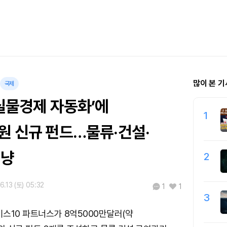
많이 본 기
국제
‘실물경제 자동화’에
1
원 신규 펀드…물류·건설·
겨냥
2
6.13 (토) 05:32
1
1
3
스10 파트너스가 8억5000만달러(약