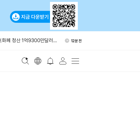
 HYPE 누적 소각 4,757
24분 전
억4천만달러 규모
호화폐 청산 1억9300만달러…
12분 전
00만달러
서버, 심각한 취약점 악용 경
18분 전
손실 가능”
C, 익명 지갑서 코인베이스 인스
20분 전
 이동
드, 인수자 없으면 단계적
21분 전
 HYPE 누적 소각 4,757
24분 전
억4천만달러 규모
호화폐 청산 1억9300만달러…
12분 전
00만달러