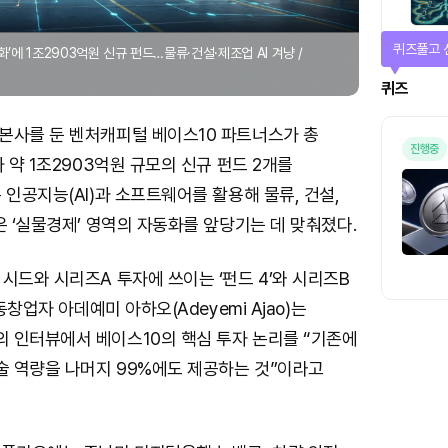
퀴즈풀고 
화’에 1조2903억원 신규 펀드…물류·건설·제조업 AI 겨냥 /
퀴즈
본사를 둔 벤처캐피털 베이스10 파트너스가 총
진행중
화 약 1조2903억원 규모의 신규 펀드 2개를
 인공지능(AI)과 소프트웨어를 활용해 물류, 건설,
은 ‘실물경제’ 영역의 자동화를 앞당기는 데 맞춰졌다.
시드와 시리즈A 투자에 쓰이는 ‘펀드 4’와 시리즈B
공동창업자 아데예미 아하오(Adeyemi Ajao)는
 인터뷰에서 베이스10의 핵심 투자 논리를 “기존에
술 역량을 나머지 99%에도 제공하는 것”이라고