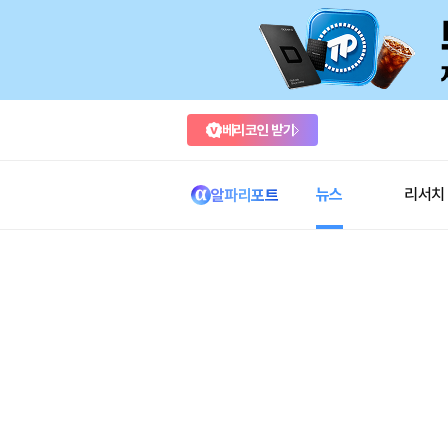
베리코인 받기
뉴스
리서치
알파리포트