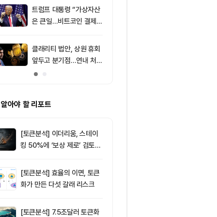
트럼프 대통령 “가상자산
9
토큰포스트, i
은 큰일…비트코인 결제
이드 공식 앱 
늘어”
쿠폰·디센트 S
캠페인
클래리티 법안, 상원 휴회
10
이더리움 2,0
앞두고 분기점…연내 처리
히고 XRP 1
불투명
트코인 선별 장
 알아야 할 리포트
[토큰분석] 이더리움, 스테이
킹 50%에 ‘보상 제로’ 검토…
통화정책 개편인가 탈중앙화
역행인가
[토큰분석] 효율의 이면, 토큰
화가 만든 다섯 갈래 리스크
[토큰분석] 7.5조달러 토큰화