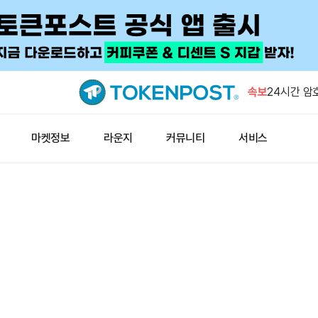
하이퍼리퀴드,
만개…26
속보
24시간 암
숏 1억11
BTCPay 
마켓정보
라운지
커뮤니티
서비스
고…“자금 
887 BT
티튜셔널로
플래시트레이
운영 중단
하이퍼리퀴드,
만개…26
24시간 암
숏 1억11