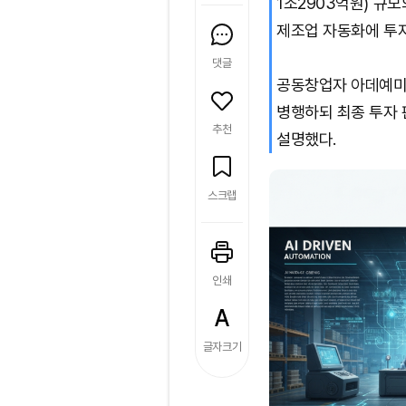
1조2903억원) 규모
제조업 자동화에 투자
댓글
공동창업자 아데예미 
병행하되 최종 투자 
추천
설명했다.
스크랩
인쇄
글자크기