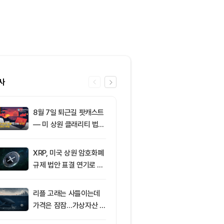
사
8월 7일 퇴근길 팟캐스트
6
미국 CLARIT
— 미 상원 클래리티 법안
결 9월로 연
표결 추진…비트코인 ET
지 1,638 BT
F 3일 연속 유입
XRP, 미국 상원 암호화폐
7
[오후 뉴스브리
규제 법안 표결 연기로 급
인 고래, 12억
락
BTC 매입 및 
소식 外
리플 고래는 사들이는데
8
미 상원 크립토
가격은 잠잠…가상자산 바
연…홍콩·싱가
닥 신호 주목
경쟁력 커지나