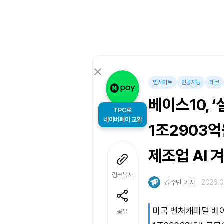
인사이트
인공지능
테크
베이스10, 
TPC로
1조2903억
네이버페이 교환
제조업 AI 
링크복사
강수빈 기자
2026.0
미국 벤처캐피털 베이
공유