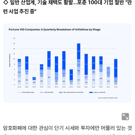
◇ 일반 산업계, 기술 채택도 활발...포춘 100대 기업 절반 "관
계
련 사업 추진 중"
별
비
율
그
래
프
/
코
인
베
이
스
보
고
서
갈
무
리
암호화폐에 대한 관심이 단기 시세와 투자에만 머물러 있는 것