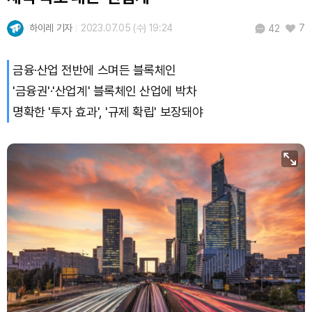
Dogecoin (DOGE)
₩
99.39
(+0.26%)
하이레 기자
2023.07.05 (수) 19:24
7
42
Bitcoin (BTC)
₩
92,212,835
(+1.11%)
금융·산업 전반에 스며든 블록체인
'금융권'·'산업계' 블록체인 산업에 박차
명확한 '투자 효과', '규제 확립' 보장돼야