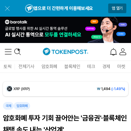
Bitcoin (BTC)
₩
92,212,835
(+1.11%)
앱으로 더 간편하게 이용해보세요
앱 열기
Ethereum (ETH)
₩
2,720,426
(+2.51%)
Tether USDt (USDT)
₩
1,421
(-0.02%)
BNB (BNB)
₩
846,279
(-0.82%)
USDC (USDC)
₩
1,422
(-0.01%)
토픽
전체기사
암호화폐
블록체인
테크
경제
마켓
XRP (XRP)
₩
1,494
(-1.49%)
Solana (SOL)
₩
105,251
(+0.21%)
TRON (TRX)
₩
465.0
(+0.03%)
국제
암호화폐
암호화폐 투자 기회 끌어안는 '금융권'·블록체인
Hyperliquid (HYPE)
₩
79,411
(-1.83%)
채택 속도 내는 '산업계'