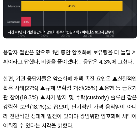
대
기
업
의
암
사진 = 1년 내 기관 응답자의 암호화폐 투자 변경 계획 / 바이낸스 보고서 갈무리
호
화
폐
·
응답자 절반은 앞으로 1년 동안 암호화폐 보유량을 더 늘릴 계
블
획이라고 답했다. 비중을 줄이겠다는 응답은 4.3%에 그쳤다.
록
체
인
한편, 기관 응답자들은 암호화폐 채택 촉진 요인은 ▲실질적인
·
웹
활용 사례(27%) ▲규제 명확성 개선(25%) ▲은행 등 금융기
3.
관 참여(19.3%) ▲사기 방지 및 수탁(custody) 솔루션 같은
0
프
강력한 보안(18.1%)로 꼽으며, 단기적인 가격 움직임이 아니
로
라 전반적인 생태계 발전이 있어야 광범위한 암호화폐 채택이
젝
트
이뤄질 수 있다는 시각을 밝혔다.
수
및
단