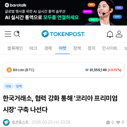
Solana (SOL)
₩
107,845
(+3.82%)
TRON (TRX)
₩
462.6
(+0.14%)
Hyperliquid (HYPE)
₩
77,045
(-1.77%)
폐
블록체인
테크
경제
마켓
정책
정치
인사이트
Dogecoin (DOGE)
₩
100.0
(+1.91%)
Bitcoin (BTC)
₩
91,559,149
(+0.15%)
마켓
정책
한국거래소, 협력 강화 통해 '코리아 프리미엄
시장' 구축 나선다
토큰포스트
2026.05.20 (수) 20:28
0
0