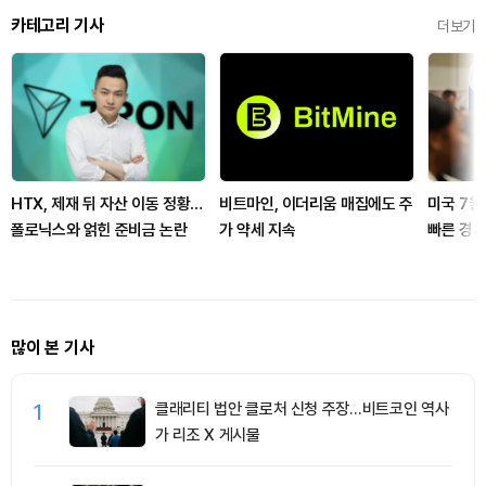
카테고리 기사
더보기
HTX, 제재 뒤 자산 이동 정황…
비트마인, 이더리움 매집에도 주
미국 7월
폴로닉스와 얽힌 준비금 논란
가 약세 지속
빠른 경기
많이 본 기사
1
클래리티 법안 클로처 신청 주장…비트코인 역사
가 리조 X 게시물