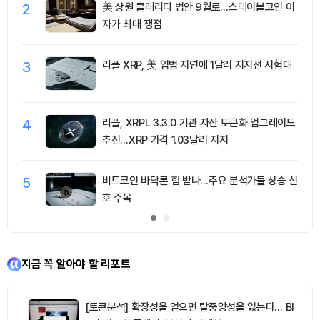
2
美 상원 클래리티 법안 9월로…스테이블코인 이
자가 최대 쟁점
3
리플 XRP, 美 입법 지연에 1달러 지지선 시험대
4
리플, XRPL 3.3.0 기관 자산 토큰화 업그레이드
추진…XRP 가격 1.03달러 지지
5
비트코인 바닥론 힘 받나…주요 분석가들 상승 신
호 주목
지금 꼭 알아야 할 리포트
[토큰분석] 확장성을 얻으면 탈중앙성을 잃는다… BI