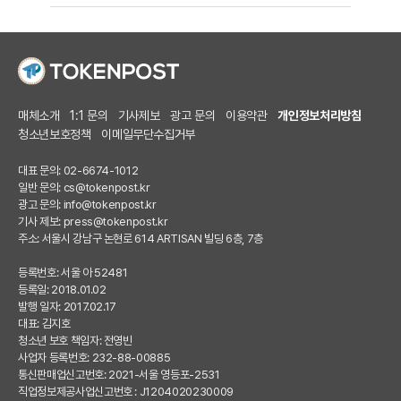
매체소개
1:1 문의
기사제보
광고 문의
이용약관
개인정보처리방침
청소년보호정책
이메일무단수집거부
대표 문의: 02-6674-1012
일반 문의:
cs@tokenpost.kr
광고 문의:
info@tokenpost.kr
기사 제보:
press@tokenpost.kr
주소: 서울시 강남구 논현로 614 ARTISAN 빌딩 6층, 7층
등록번호: 서울 아 52481
등록일: 2018.01.02
발행 일자: 2017.02.17
대표: 김지호
청소년 보호 책임자: 전영빈
사업자 등록번호: 232-88-00885
통신판매업신고번호: 2021-서울 영등포-2531
직업정보제공사업신고번호 : J1204020230009