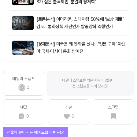
S가 짚은 블록체인 ‘분열의 경제학’
[토큰분석] 이더리움, 스테이킹 50%에 ‘보상 제로’
검토…통화정책 개편인가 탈중앙화 역행인가
[경제분석] 미국은 왜 엔화를 샀나…‘일본 구제’ 아닌
미 국채·아시아 통화 방어전
데일리 스탬프
데일리 스탬프를 찍은 회원이 없습니다.
첫 스탬프를 찍어 보세요!
0
스크랩
댓글
추천
0
0
선물이 쏟아지는 에어드랍 이벤트!