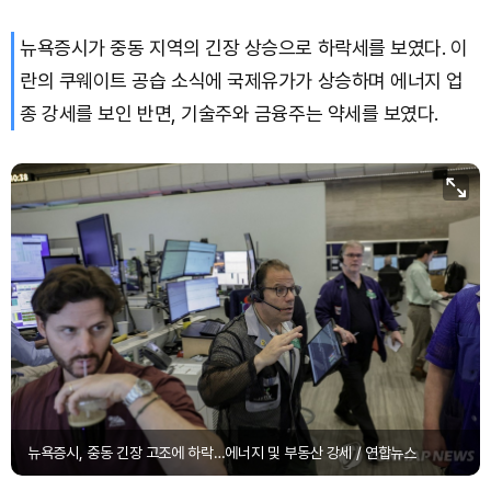
뉴욕증시가 중동 지역의 긴장 상승으로 하락세를 보였다. 이
Bitcoin (BTC)
₩
92,970,798
(+1.38%)
란의 쿠웨이트 공습 소식에 국제유가가 상승하며 에너지 업
종 강세를 보인 반면, 기술주와 금융주는 약세를 보였다.
뉴욕증시, 중동 긴장 고조에 하락…에너지 및 부동산 강세 / 연합뉴스