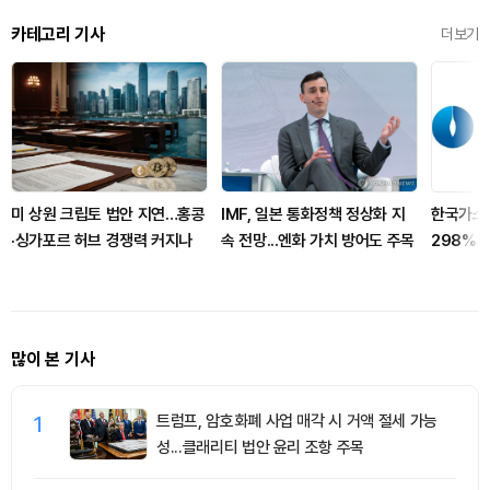
카테고리 기사
더보기
미 상원 크립토 법안 지연…홍콩
IMF, 일본 통화정책 정상화 지
한국가스공
·싱가포르 허브 경쟁력 커지나
속 전망...엔화 가치 방어도 주목
298% 
많이 본 기사
1
트럼프, 암호화폐 사업 매각 시 거액 절세 가능
성...클래리티 법안 윤리 조항 주목