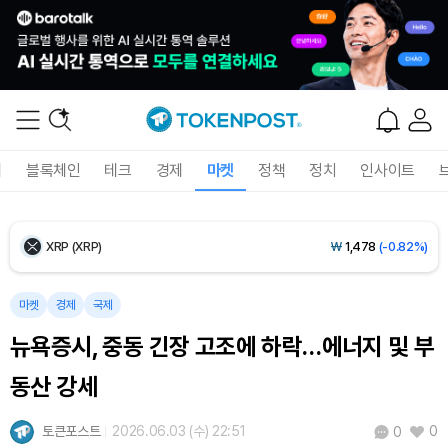
Ethereum (ETH)
₩
2,751,898
(+1.77%)
Tether USDt (USDT)
₩
1,424
(+0.03%)
BNB (BNB)
₩
844,232
(-0.01%)
폐
블록체인
테크
경제
마켓
정책
정치
인사이트
USDC (USDC)
₩
1,425
(-0.01%)
XRP (XRP)
₩
1,478
(-0.82%)
Solana (SOL)
₩
105,284
(+0.97%)
마켓
경제
국제
뉴욕증시, 중동 긴장 고조에 하락…에너지 및 부
TRON (TRX)
₩
466.7
(+0.18%)
동산 강세
Hyperliquid (HYPE)
₩
80,745
(+3.16%)
토큰포스트
2026.06.03 (수) 22:51
0
0
Dogecoin (DOGE)
₩
99.72
(+1.58%)