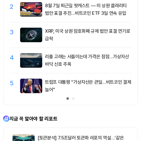
2
8월 7일 퇴근길 팟캐스트 — 미 상원 클래리티
법안 표결 추진…비트코인 ETF 3일 연속 유입
3
XRP, 미국 상원 암호화폐 규제 법안 표결 연기로
급락
4
리플 고래는 사들이는데 가격은 잠잠…가상자산
바닥 신호 주목
5
트럼프 대통령 “가상자산은 큰일…비트코인 결제
늘어”
지금 꼭 알아야 할 리포트
[토큰분석] 7.5조달러 토큰화 레포의 역설…‘같은