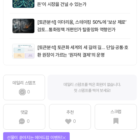
돈’이 시장을 건널 수 있는가
[토큰분석] 이더리움, 스테이킹 50%에 ‘보상 제로’
검토…통화정책 개편인가 탈중앙화 역행인가
[토큰분석] 토큰화 세계의 세 갈래 길… 단일·공통·호
환 원장이 가르는 ‘원자적 결제’의 운명
데일리 스탬프
데일리 스탬프를 찍은 회원이 없습니다.
첫 스탬프를 찍어 보세요!
0
스크랩
댓글
추천
0
0
퀴즈풀고 선물 받자!