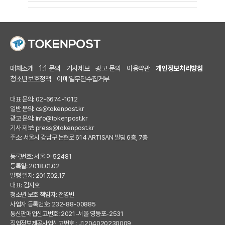
매체소개
1:1 문의
기사제보
광고 문의
이용약관
개인정보처리방침
청소년보호정책
이메일무단수집거부
대표 문의: 02-6674-1012
일반 문의:
cs@tokenpost.kr
광고 문의:
info@tokenpost.kr
기사 제보:
press@tokenpost.kr
주소: 서울시 강남구 논현로 614 ARTISAN 빌딩 6층, 7층
등록번호: 서울 아 52481
등록일: 2018.01.02
발행 일자: 2017.02.17
대표: 김지호
청소년 보호 책임자: 전영빈
사업자 등록번호: 232-88-00885
통신판매업신고번호: 2021-서울 영등포-2531
직업정보제공사업신고번호 : J1204020230009