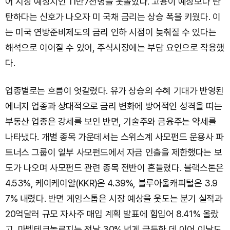
어 시장 예상치인 11만7천명을 웃돌았다. 고용이 예상보다 탄
탄하다는 신호가 나오자 미 국채 금리는 상승 폭을 키웠다. 이
는 미국 연방준비제도의 금리 인하 시점이 늦춰질 수 있다는
해석으로 이어질 수 있어, 주식시장에는 부담 요인으로 작용했
다.
업종별로는 흐름이 엇갈렸다. 유가 상승의 수혜 기대가 반영된
에너지 업종과 상대적으로 금리 변화에 방어적인 성격을 띠는
부동산 업종은 강세를 보인 반면, 기술주와 금융주는 약세를
나타냈다. 개별 종목 가운데서는 스위스계 사모펀드 운용사 파
트너스 그룹이 일부 사모펀드에서 자금 인출을 제한했다는 보
도가 나오며 사모펀드 관련 종목 전반이 흔들렸다. 블랙스톤은
4.53%, 케이케이알(KKR)은 4.39%, 블루아울캐피털은 3.9
7% 내렸다. 반면 게임스톱은 시장 예상을 웃도는 분기 실적과
20억달러 규모 자사주 매입 계획 발표에 힘입어 8.41% 올랐
고, 마벨테크놀로지는 전날 30% 넘게 급등한 데 이어 이날도