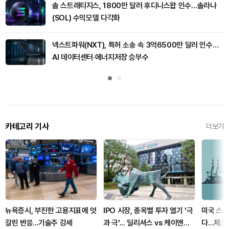
솔 스트래티지스, 1800만 달러 후디니스왑 인수…솔라나
(SOL) 수익모델 다각화
넥스트파워(NXT), 특허 소송 속 3억6500만 달러 인수…
AI 데이터센터·에너지저장 승부수
카테고리 기사
더보기
뉴욕증시, 부진한 고용지표에 엇
IPO 시장, 종목별 투자 열기 '극
미국 스타
갈린 반응...기술주 강세
과 극'... 딜리셔스 vs 케이앤에
다…제조