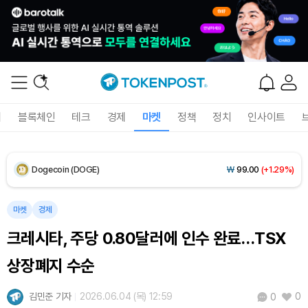
XRP (XRP)
₩
1,463
(+0.44%)
Solana (SOL)
₩
105,618
(+2.09%)
TRON (TRX)
₩
463.0
(+0.66%)
폐
블록체인
테크
경제
마켓
정책
정치
인사이트
Hyperliquid (HYPE)
₩
77,113
(-3.54%)
Dogecoin (DOGE)
₩
99.00
(+1.29%)
Bitcoin (BTC)
₩
91,477,387
(+0.20%)
마켓
경제
크레시타, 주당 0.80달러에 인수 완료…TSX
상장폐지 수순
김민준 기자
2026.06.04 (목) 12:59
0
0