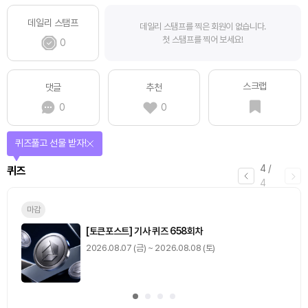
데일리 스탬프
데일리 스탬프를 찍은 회원이 없습니다.
첫 스탬프를 찍어 보세요!
0
스크랩
댓글
추천
0
0
퀴즈풀고 선물 받자!
4
/
퀴즈
4
마감
[토큰포스트] 기사 퀴즈 658회차
2026.08.07 (금) ~ 2026.08.08 (토)