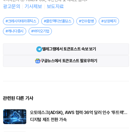
광고문의
기사제보
보도자료
#크레시타테라퓨틱스
#클린액티브홀딩스
#인수합병
#상장폐지
#캐나다증시
#바이오기업
텔레그램에서 토큰포스트 속보 보기
구글뉴스에서 토큰포스트 팔로우하기
관련된 다른 기사
오토데스크(ADSK), AWS 협력·36억 달러 인수 ‘투트랙’…
디지털 제조 전환 가속