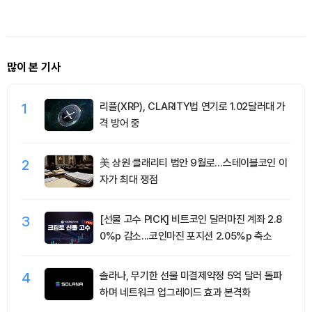
스아이앤씨
자금
많이 본 기사
1
리플(XRP), CLARITY법 연기로 1.02달러대 가
격 방어 중
2
美 상원 클래리티 법안 9월로…스테이블코인 이
자가 최대 쟁점
3
[선물 고수 PICK] 비트코인 달러마진 계좌 2.8
0%p 감소...코인마진 포지션 2.05%p 축소
4
솔라나, 무기한 선물 미결제약정 5억 달러 돌파
하며 네트워크 업그레이드 효과 본격화