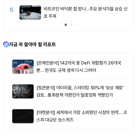
5
비트코인 바닥론 힘 받나…주요 분석가들 상승 신
호 주목
지금 꼭 알아야 할 리포트
[온체인분석] 142개국 중 DeFi 위험평가 26개국
뿐… 한국도 규제 경계 다시 그려야
[토큰분석] 이더리움, 스테이킹 50%에 ‘보상 제로’
검토…통화정책 개편인가 탈중앙화 역행인가
[마켓분석] 세계에서 가장 소외됐던 시장의 반격… 코
스피 대규모 숏스퀴즈