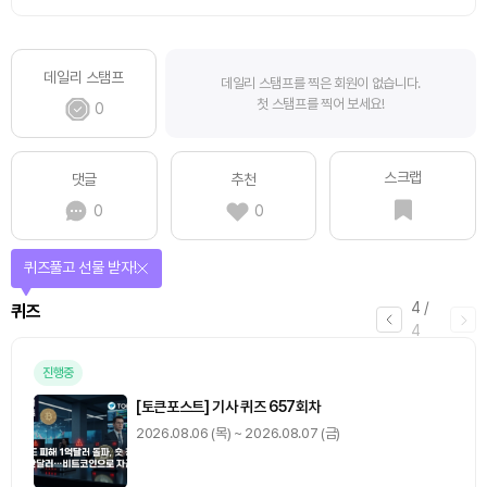
데일리 스탬프
데일리 스탬프를 찍은 회원이 없습니다.
첫 스탬프를 찍어 보세요!
0
스크랩
댓글
추천
0
0
퀴즈풀고 선물 받자!
4
/
퀴즈
4
진행중
[토큰포스트] 기사 퀴즈 657회차
2026.08.06 (목) ~ 2026.08.07 (금)