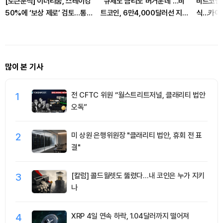
[토큰분석] 이더리움, 스테이킹
“규제도 금리도 버거운데”…비
비트코인 
50%에 ‘보상 제로’ 검토…통화
트코인, 6만4,000달러선 지켰
식…카이코
정책 개편인가 탈중앙화 역행인
다…코인피드, 고래 매수 주목
서클 승부
가
변화’
많이 본 기사
1
전 CFTC 위원 “월스트리트저널, 클래리티 법안
오독”
2
미 상원 은행위원장 "클래리티 법안, 휴회 전 표
결"
3
[칼럼] 콜드월렛도 뚫렸다…내 코인은 누가 지키
나
4
XRP 4일 연속 하락, 1.04달러까지 떨어져