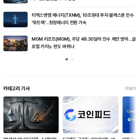
티엑스엔엠 에너지(TXNM), 10조원대 투자·블랙스톤 인수
'투트랙'…청정에너지 전환 가속
MGM 리조트(MGM), 주당 48.30달러 인수 제안 받아…글
로벌 카지노 판도 바뀌나
카테고리 기사
더보기