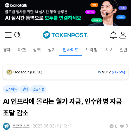
XRP (XRP)
₩
1,470
(-3.21%)
Solana (SOL)
₩
103,674
(-1.83%)
TRON (TRX)
₩
464.7
(-0.29%)
경제
마켓
정책
정치
인사이트
브리핑
속보
일반
Hyperliquid (HYPE)
₩
79,471
(-1.73%)
Dogecoin (DOGE)
₩
98.12
(-1.75%)
Bitcoin (BTC)
₩
91,636,767
(-0.45%)
인사이트
경제
인공지능
AI 인프라에 몰리는 월가 자금, 인수합병 자금
조달 감소
토큰포스트
2026.06.02 (화) 10:41
0
0