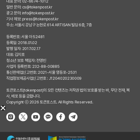
대표 문의: 02-6674-1012
일반 문의:
cs@tokenpost.kr
광고 문의:
info@tokenpost.kr
기사 제보:
press@tokenpost.kr
주소: 서울시 강남구 논현로 614 ARTISAN 빌딩 6층, 7층
등록번호: 서울 아 52481
등록일: 2018.01.02
발행 일자: 2017.02.17
대표: 김지호
청소년 보호 책임자: 전영빈
사업자 등록번호: 232-88-00885
통신판매업신고번호: 2021-서울 영등포-2531
직업정보제공사업신고번호 : J1204020230009
토큰포스트(tokenpost)의 모든 컨텐츠는 저작권 법의 보호를 받는 바, 무단 전재, 복
사, 배포 등을 금합니다.
Copyright ⓒ 2026 토큰포스트. All Rights Reserved.