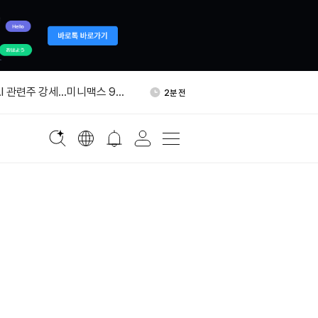
상원의원, ‘비트코인 흑인 투자
30분 전
 반박
AI 관련주 강세…미니맥스 9%
2분 전
롱 하이닉스 10% 넘게 하락
8분 전
 2분기 매출 14억4300만
14분 전
 5% 감소
체·AI 로봇 부품 국내생산 세액
22분 전
상원의원, ‘비트코인 흑인 투자
30분 전
 반박
AI 관련주 강세…미니맥스 9%
2분 전