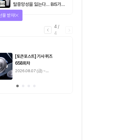
탈중앙성을 잃는다… BIS가
짚은 블록체인 ‘분열의 경제
선물 받자!
학’
4
/
4
마감
[토큰포스트] 기사 퀴즈
[토큰포스트] 기사 
658회차
657회차
2026.08.07 (금) ~
2026.08.06 (목) ~
2026.08.08 (토)
2026.08.07 (금)