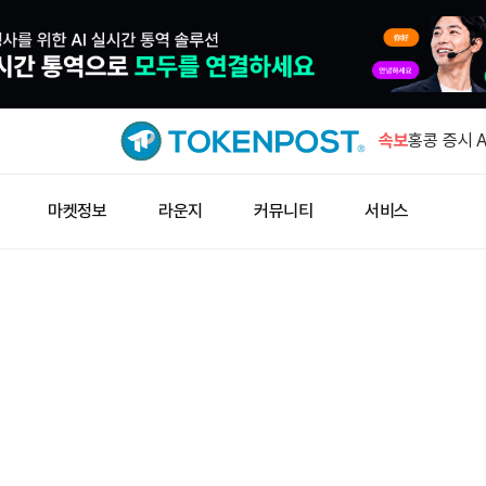
미 모레노 
위험’ 주장
속보
홍콩 증시 
대 상승
남방 2배 
마켓정보
라운지
커뮤니티
서비스
드래프트킹스
달러…전년比
한국, 반도
공제 신설
미 모레노 
위험’ 주장
홍콩 증시 
대 상승