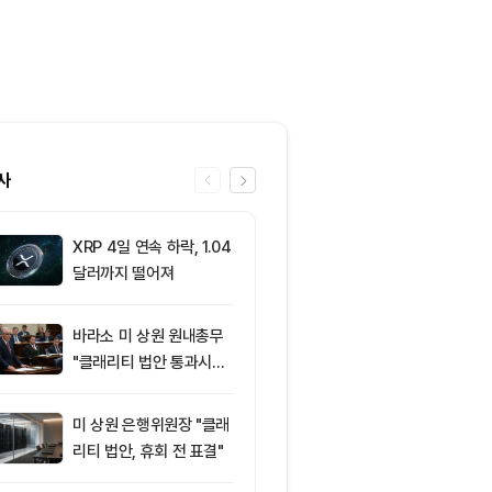
사
XRP 4일 연속 하락, 1.04
6
“규제도 금리
달러까지 떨어져
데”…비트코인, 
0달러선 지켰
드, 고래 매수
바라소 미 상원 원내총무
7
‘관세’ 한마디
"클래리티 법안 통과시킬
6만2000달
때"
피드, 5억달러
의 공포 경고
미 상원 은행위원장 "클래
8
미 반도체주 약
리티 법안, 휴회 전 표결"
매도 전환...코
급락