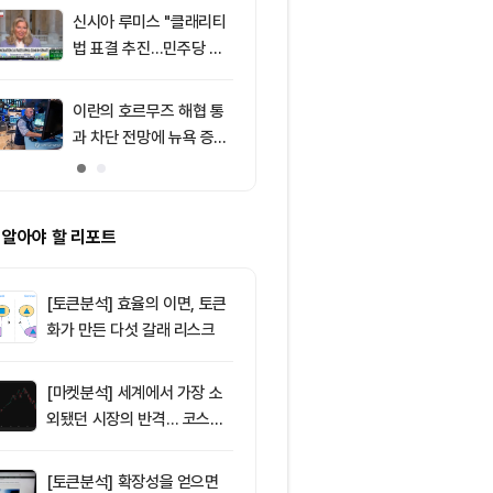
신시아 루미스 "클래리티
9
엘리자베스 워
법 표결 추진…민주당 입
티 법안 반대…
장 기록에 남길 것"
암호화폐 법안 
이란의 호르무즈 해협 통
10
비트코인 따라
과 차단 전망에 뉴욕 증시
립토 주식…카
약세
치, 코인베이스
처는 ‘규모·유
 알아야 할 리포트
[토큰분석] 효율의 이면, 토큰
화가 만든 다섯 갈래 리스크
[마켓분석] 세계에서 가장 소
외됐던 시장의 반격… 코스피
대규모 숏스퀴즈
[토큰분석] 확장성을 얻으면