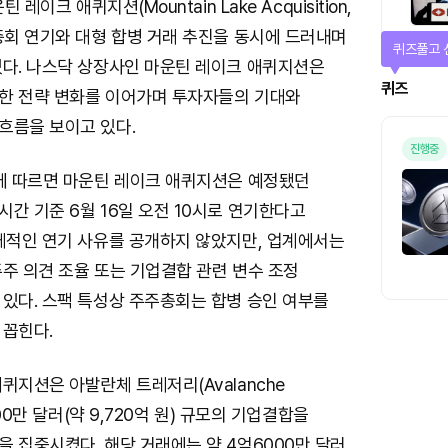
 레이크 애퀴지션(Mountain Lake Acquisition,
총회 연기와 대형 합병 거래 추진을 동시에 드러내며
퀴즈풀고 
있다. 나스닥 상장사인 마운틴 레이크 애퀴지션은
퀴즈
한 전략 변화를 이어가며 투자자들의 기대와
흐름을 보이고 있다.
진행중
시에 따르면 마운틴 레이크 애퀴지션은 예정됐던
간 기준 6월 16일 오전 10시로 연기한다고
구체적인 연기 사유를 공개하지 않았지만, 업계에서는
주 의견 조율 또는 기업결합 관련 변수 조정
 있다. 스팩 특성상 주주총회는 합병 승인 여부를
 꼽힌다.
퀴지션은 아발란체 트레저리(Avalanche
500만 달러(약 9,720억 원) 규모의 기업결합을
 집중시켰다. 해당 거래에는 약 4억6000만 달러