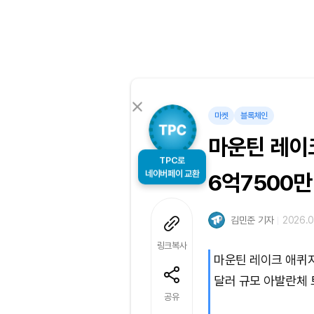
마켓
블록체인
마운틴 레이크
TPC로
네이버페이 교환
6억7500만
김민준 기자
2026.0
링크복사
마운틴 레이크 애퀴지
달러 규모 아발란체
공유