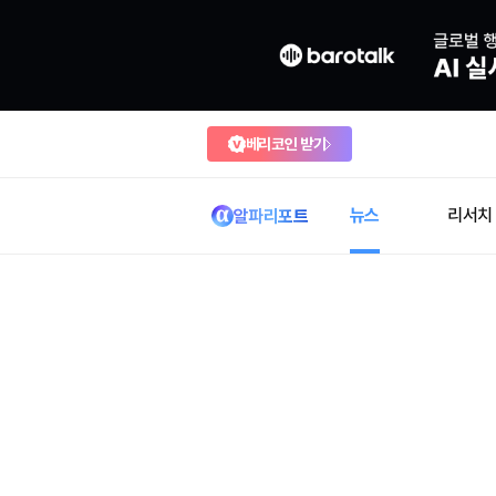
베리코인 받기
뉴스
리서치
알파리포트