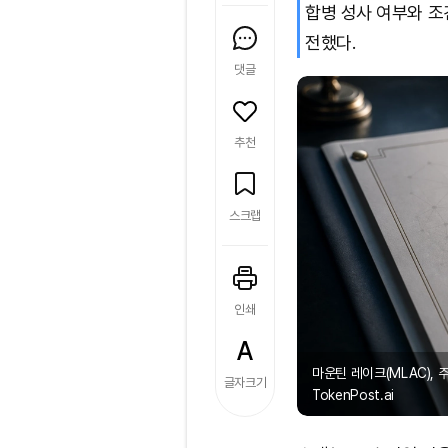
합병 성사 여부와 조
전했다.
댓글
추천
스크랩
인쇄
마운틴 레이크(MLAC), 
글자크기
TokenPost.ai