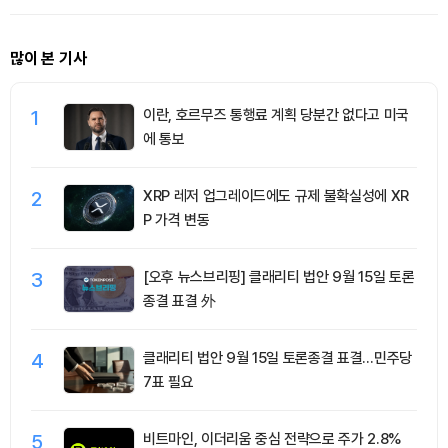
많이 본 기사
1
이란, 호르무즈 통행료 계획 당분간 없다고 미국
에 통보
2
XRP 레저 업그레이드에도 규제 불확실성에 XR
P 가격 변동
3
[오후 뉴스브리핑] 클래리티 법안 9월 15일 토론
종결 표결 外
4
클래리티 법안 9월 15일 토론종결 표결…민주당
7표 필요
5
비트마인, 이더리움 중심 전략으로 주가 2.8%