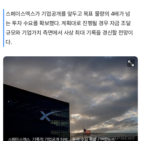
스페이스엑스가 기업공개를 앞두고 목표 물량의 4배가 넘
Bitcoin (BTC)
₩
91,188,881
(-0.31%)
는 투자 수요를 확보했다. 계획대로 진행될 경우 자금 조달
규모와 기업가치 측면에서 사상 최대 기록을 경신할 전망이
다.
스페이스엑스, 기록적 기업공개 임박... 투자 수요 폭발 / 연합뉴스