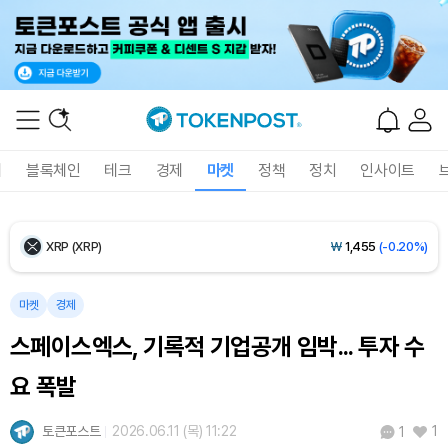
Ethereum (ETH)
₩
2,694,458
(-0.11%)
Tether USDt (USDT)
₩
1,407
(-0.03%)
BNB (BNB)
₩
846,791
(+1.25%)
폐
블록체인
테크
경제
마켓
정책
정치
인사이트
USDC (USDC)
₩
1,408
(-0.01%)
XRP (XRP)
₩
1,455
(-0.20%)
Solana (SOL)
₩
107,535
(+2.10%)
마켓
경제
스페이스엑스, 기록적 기업공개 임박... 투자 수
TRON (TRX)
₩
463.8
(+0.59%)
요 폭발
Hyperliquid (HYPE)
₩
76,924
(-0.02%)
토큰포스트
2026.06.11 (목) 11:22
1
1
Dogecoin (DOGE)
₩
98.59
(-0.46%)