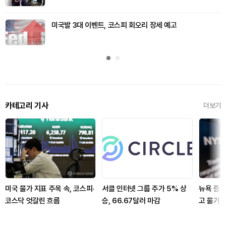
미국발 3대 이벤트, 코스피 회오리 장세 예고
카테고리 기사
더보기
미국 물가 지표 주목 속, 코스피·
서클 인터넷 그룹 주가 5% 상
뉴욕 증시
코스닥 엇갈린 흐름
승, 66.67달러 마감
고 물가 