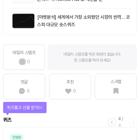
[마켓분석] 세계에서 가장 소외됐던 시장의 반격… 코
스피 대규모 숏스퀴즈
데일리 스탬프
데일리 스탬프를 찍은 회원이 없습니다.
첫 스탬프를 찍어 보세요!
0
스크랩
댓글
추천
0
0
퀴즈풀고 선물 받자!
4
/
퀴즈
4
진행중