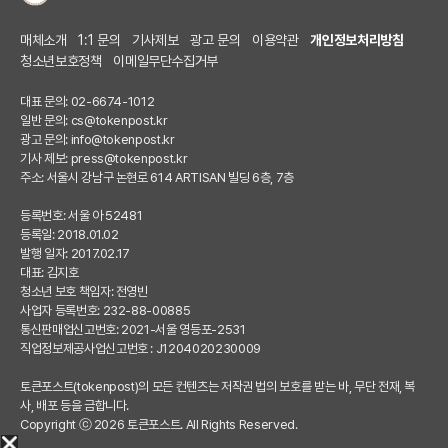
매체소개
1:1 문의
기사제보
광고 문의
이용약관
개인정보처리방침
청소년보호정책
이메일무단수집거부
대표 문의: 02-6674-1012
일반 문의:
cs@tokenpost.kr
광고 문의:
info@tokenpost.kr
기사 제보:
press@tokenpost.kr
주소: 서울시 강남구 논현로 614 ARTISAN 빌딩 6층, 7층
등록번호: 서울 아 52481
등록일: 2018.01.02
발행 일자: 2017.02.17
대표: 김지호
청소년 보호 책임자: 전영빈
사업자 등록번호: 232-88-00885
통신판매업신고번호: 2021-서울 영등포-2531
직업정보제공사업신고번호 : J1204020230009
토큰포스트(tokenpost)의 모든 컨텐츠는 저작권 법의 보호를 받는 바, 무단 전재, 복
사, 배포 등을 금합니다.
Copyright ⓒ 2026 토큰포스트. All Rights Reserved.