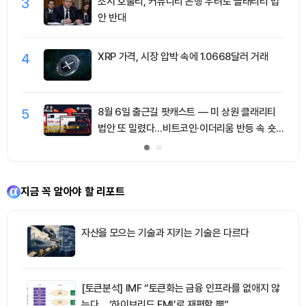
3
조시 호울리, 커뮤니티 은행 우려로 클래리티 법
안 반대
4
XRP 가격, 시장 압박 속에 1.0668달러 거래
5
8월 6일 출근길 팟캐스트 — 미 상원 클래리티
법안 또 밀렸다…비트코인·이더리움 반등 속 숏
청산 2.35억달러
지금 꼭 알아야 할 리포트
자산을 모으는 기술과 지키는 기술은 다르다
[토큰분석] IMF “토큰화는 금융 인프라를 없애지 않
는다… ‘하이브리드 FMI’로 재편할 뿐”