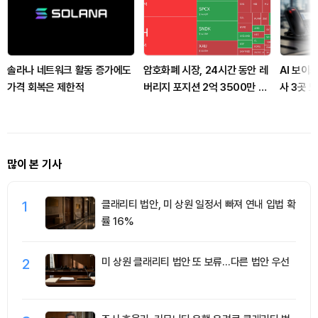
솔라나 네트워크 활동 증가에도
암호화폐 시장, 24시간 동안 레
AI 보이
가격 회복은 제한적
버리지 포지션 2억 3500만 달
사 3곳 
러 청산
많이 본 기사
1
클래리티 법안, 미 상원 일정서 빠져 연내 입법 확
률 16%
2
미 상원 클래리티 법안 또 보류…다른 법안 우선