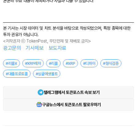
본문의 주요 내용이 제외되거나 사실과 다를 수 있습니다.
본 기사는 시장 데이터 및 차트 분석을 바탕으로 작성되었으며, 특정 종목에 대한
투자 권유가 아닙니다.
<저작권자 ⓒ TokenPost, 무단전재 및 재배포 금지>
광고문의
기사제보
보도자료
#리플X
#XRP레저
#리플
#XRP
#디파이
#형식검증
#대출프로토콜
#싱글에셋볼트
텔레그램에서 토큰포스트 속보 보기
구글뉴스에서 토큰포스트 팔로우하기