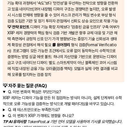
기능 확대 과정에서 ‘속도’보다 ‘안전성’을 우선하는 전략으로 방향을 전환하
고 있음 네이티브(코어 내장형) 디파이 구조는 경쟁력은 높지만, 오류 발생
시 시스템 전체에 영향을 줄 수 있어 리스크 관리가 핵심 변수로 부상 형식
검증 도입은 기관 및 장기 투자자 관점에서 신뢰도 상승 요인으로 작용 가능
💡 전략 포인트
디파이 기능 확장 자체보다 ‘검증된 금융 인프라’ 구축 여부가
XRP 레저 경쟁력의 핵심 형식 검증 기반 개발은 향후 규제 대응 및 기관 채
택 측면에서 긍정적 신호 단기 가격 영향보다는 중장기 기술 신뢰성과 생태
계 확장성 관점에서 해석 필요
📘 용어정리
형식 검증(Formal Verificatio
n): 프로그램이 모든 가능한 조건에서도 오류 없이 동작하는지 수학적으로
증명하는 방법 싱글 에셋 볼트: 하나의 자산만을 기반으로 운영되는 디파이
금고 구조 네이티브 디파이: 별도 스마트계약이 아닌 블록체인 코어 시스템
에 직접 내장된 금융 기능 오라클(검증 맥락): 모델과 실제 구현 결과를 비교
해 오류를 탐지하는 검증 장치
💡 자주 묻는 질문 (FAQ)
Q.
이번 변화의 핵심은 무엇인가요?
XRP 레저는 디파이 기능을 만든 뒤 점검하는 방식이 아니라, 설계 단계부터 수학
적으로 오류 가능성을 검증하는 방식으로 개발 패러다임을 바꾸고 있습니다.
Q.
왜 테스트만으로는 부족한가요?
Q.
이 변화가 XRP 가격에도 영향을 주나요?
TP AI 유의사항
TokenPost.ai 기반 언어 모델을 사용하여 기사를 요약했습니다.