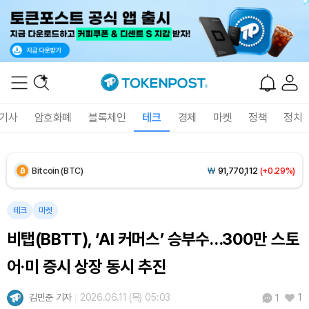
Solana (SOL)
₩
108,655
(+1.26%)
TRON (TRX)
₩
464.0
(+0.27%)
Hyperliquid (HYPE)
₩
77,203
(+0.11%)
기사
암호화폐
블록체인
테크
경제
마켓
정책
정치
Dogecoin (DOGE)
₩
99.35
(-0.79%)
Bitcoin (BTC)
₩
91,770,112
(+0.29%)
테크
마켓
비탭(BBTT), ‘AI 커머스’ 승부수…300만 스토
어·미 증시 상장 동시 추진
김민준 기자
2026.06.11 (목) 05:03
1
1