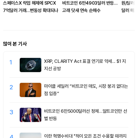
스페이스X 락업 해제에 SPCX
비트코인 6만4903달러 반등…
원/달러 
7억달러 거래…변동성 확대되나
고래 닷새 연속 순매수
달러 매도
많이 본 기사
1
XRP, CLARITY Act 표결 연기로 약세... $1 지
지선 공방
2
마이클 세일러 “비트코인 매도, 시장 붕괴 없다는
점 입증”
3
비트코인 6만5000달러선 정체…알트코인만 선
별 반등
4
이란 혁명수비대 "적이 모든 조건 수용할 때까지