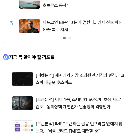
호르무즈 통제"
5
비트코인 BIP-110 분기 멈췄다…강제 신호 체인
88블록 뒤처져
지금 꼭 알아야 할 리포트
[마켓분석] 세계에서 가장 소외됐던 시장의 반격… 코
스피 대규모 숏스퀴즈
[토큰분석] 이더리움, 스테이킹 50%에 ‘보상 제로’
검토…통화정책 개편인가 탈중앙화 역행인가
[토큰분석] IMF “토큰화는 금융 인프라를 없애지 않
는다… ‘하이브리드 FMI’로 재편할 뿐”