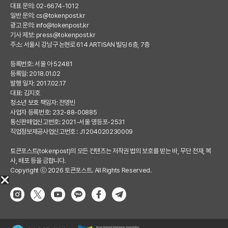
대표 문의: 02-6674-1012
일반 문의:
cs@tokenpost.kr
광고 문의:
info@tokenpost.kr
기사 제보:
press@tokenpost.kr
주소: 서울시 강남구 논현로 614 ARTISAN 빌딩 6층, 7층
등록번호: 서울 아 52481
등록일: 2018.01.02
발행 일자: 2017.02.17
대표: 김지호
청소년 보호 책임자: 전영빈
사업자 등록번호: 232-88-00885
통신판매업신고번호: 2021-서울 영등포-2531
직업정보제공사업신고번호 : J1204020230009
토큰포스트(tokenpost)의 모든 컨텐츠는 저작권 법의 보호를 받는 바, 무단 전재, 복
사, 배포 등을 금합니다.
Copyright ⓒ 2026 토큰포스트. All Rights Reserved.