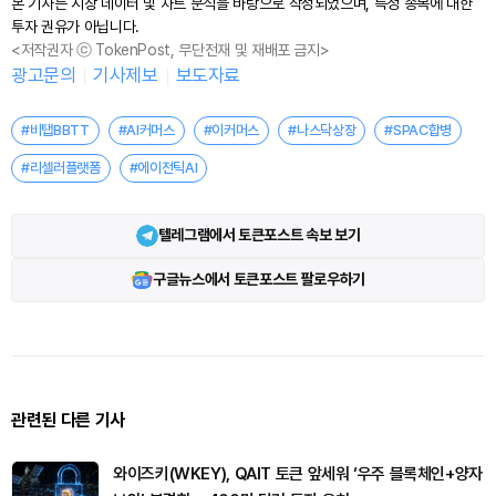
본 기사는 시장 데이터 및 차트 분석을 바탕으로 작성되었으며, 특정 종목에 대한
투자 권유가 아닙니다.
<저작권자 ⓒ TokenPost, 무단전재 및 재배포 금지>
광고문의
기사제보
보도자료
#비탭BBTT
#AI커머스
#이커머스
#나스닥상장
#SPAC합병
#리셀러플랫폼
#에이전틱AI
텔레그램에서 토큰포스트 속보 보기
구글뉴스에서 토큰포스트 팔로우하기
관련된 다른 기사
와이즈키(WKEY), QAIT 토큰 앞세워 ‘우주 블록체인+양자