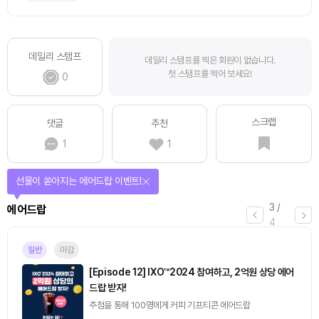
데일리 스탬프
데일리 스탬프를 찍은 회원이 없습니다.
첫 스탬프를 찍어 보세요!
0
스크랩
댓글
추천
1
1
선물이 쏟아지는 에어드랍 이벤트!
3
/
에어드랍
4
일반
마감
[Episode 12] IXO™2024 참여하고, 2억원 상당 에어
드랍 받자!
추첨을 통해 100명에게 커피 기프티콘 에어드랍