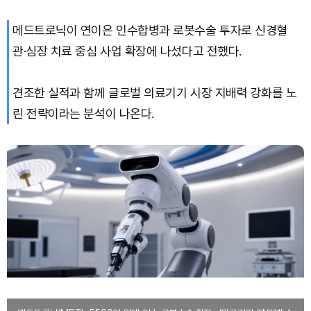
메드트로닉이 연이은 인수합병과 로봇수술 투자로 신경혈
XRP (XRP)
₩
1,471
(-3.34%)
관·심장 치료 중심 사업 확장에 나섰다고 전했다.
Solana (SOL)
₩
103,319
(-2.42%)
견조한 실적과 함께 글로벌 의료기기 시장 지배력 강화를 노
TRON (TRX)
₩
464.6
(-0.34%)
린 전략이라는 분석이 나온다.
Hyperliquid (HYPE)
₩
79,741
(-2.33%)
Dogecoin (DOGE)
₩
97.75
(-2.18%)