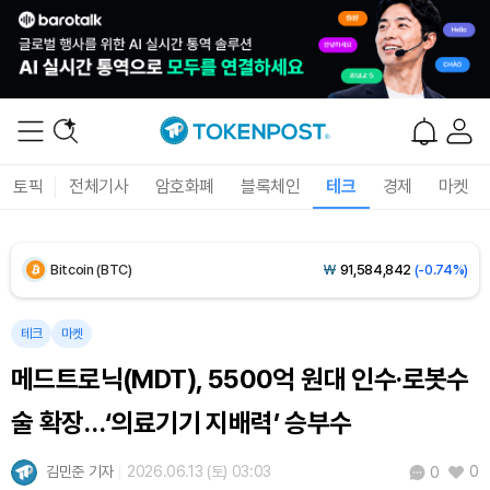
토픽
전체기사
암호화폐
블록체인
테크
경제
마켓
Bitcoin (BTC)
₩
91,584,842
(-0.74%)
Ethereum (ETH)
₩
2,712,760
(-0.56%)
테크
마켓
메드트로닉(MDT), 5500억 원대 인수·로봇수
Tether USDt (USDT)
₩
1,421
(-0.01%)
술 확장…‘의료기기 지배력’ 승부수
BNB (BNB)
₩
839,354
(-1.62%)
김민준 기자
2026.06.13 (토) 03:03
0
0
USDC (USDC)
₩
1,422
(-0.01%)