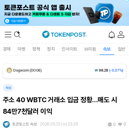
Solana (SOL)
₩
108,192
(+1.06%)
TRON (TRX)
₩
464.8
(+0.06%)
Hyperliquid (HYPE)
₩
76,503
(-1.00%)
경제
마켓
정책
정치
인사이트
브리핑
속보
일반
Dogecoin (DOGE)
₩
98.28
(-0.37%)
Bitcoin (BTC)
₩
91,670,700
(+0.49%)
속보
주소 40 WBTC 거래소 입금 정황…매도 시
84만7천달러 이익
토큰포스트 속보
2026.05.13 (수) 23:29
0
0