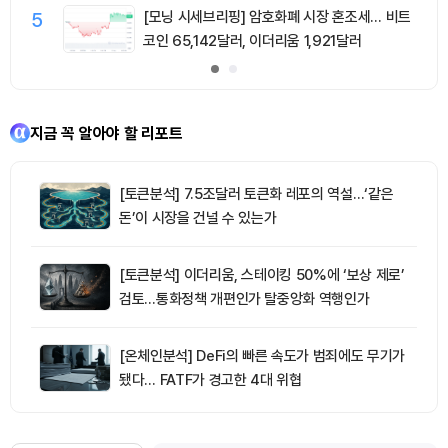
5
[모닝 시세브리핑] 암호화폐 시장 혼조세… 비트
코인 65,142달러, 이더리움 1,921달러
지금 꼭 알아야 할 리포트
[토큰분석] 7.5조달러 토큰화 레포의 역설…‘같은
돈’이 시장을 건널 수 있는가
[토큰분석] 이더리움, 스테이킹 50%에 ‘보상 제로’
검토…통화정책 개편인가 탈중앙화 역행인가
[온체인분석] DeFi의 빠른 속도가 범죄에도 무기가
됐다… FATF가 경고한 4대 위협