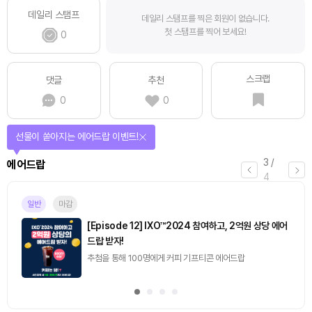
데일리 스탬프
데일리 스탬프를 찍은 회원이 없습니다.
첫 스탬프를 찍어 보세요!
0
스크랩
댓글
추천
0
0
선물이 쏟아지는 에어드랍 이벤트!
3
/
에어드랍
4
일반
마감
[Episode 12] IXO™2024 참여하고, 2억원 상당 에어
드랍 받자!
추첨을 통해 100명에게 커피 기프티콘 에어드랍