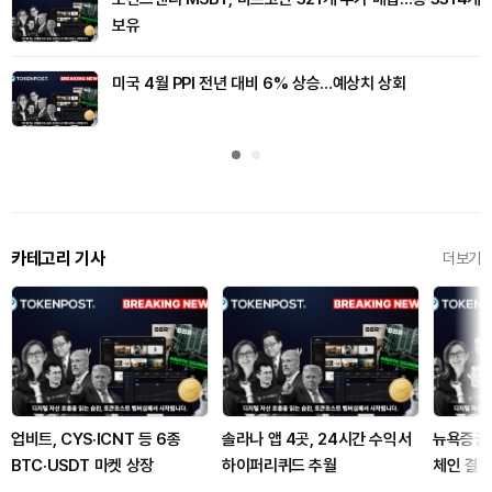
보유
미국 4월 PPI 전년 대비 6% 상승…예상치 상회
카테고리 기사
더보기
업비트, CYS·ICNT 등 6종
솔라나 앱 4곳, 24시간 수익서
뉴욕증권거
BTC·USDT 마켓 상장
하이퍼리퀴드 추월
체인 결제