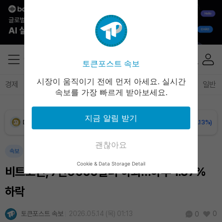
XRP (XRP)
₩
1,456
(+0.19%)
Solana (SOL)
₩
106,636
(+2.45%)
토큰포스트 속보
TRON (TRX)
₩
463.9
(+0.57%)
시장이 움직이기 전에 먼저 아세요. 실시간
경제
마켓
정책
정치
인사이트
브리핑
속보
일반
속보를 가장 빠르게 받아보세요.
Hyperliquid (HYPE)
₩
77,149
(+1.00%)
지금 알림 받기
Dogecoin (DOGE)
₩
98.33
(-0.13%)
괜찮아요
Bitcoin (BTC)
₩
91,082,794
(-0.36%)
속보
Cookie & Data Storage Detail
비트코인, 7만9000달러 하회…하루 1.67%
하락
토큰포스트 속보
2026.05.14 (목) 01:13
0
0