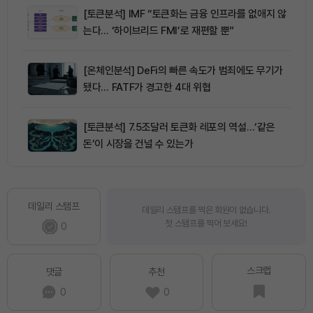
[토큰분석] IMF “토큰화는 금융 인프라를 없애지 않
는다… ‘하이브리드 FMI’로 재편할 뿐”
[온체인분석] DeFi의 빠른 속도가 범죄에도 무기가
됐다… FATF가 경고한 4대 위협
[토큰분석] 7.5조달러 토큰화 레포의 역설…‘같은
돈’이 시장을 건널 수 있는가
데일리 스탬프
데일리 스탬프를 찍은 회원이 없습니다.
첫 스탬프를 찍어 보세요!
0
스크랩
댓글
추천
0
0