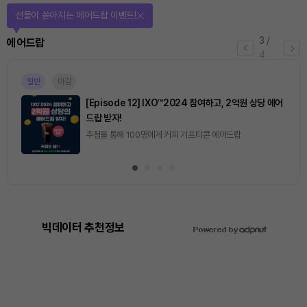
선물이 쏟아지는 에어드랍 이벤트!
3
/
에어드랍
4
일반
마감
[Episode 12] IXO™2024 참여하고, 2억원 상당 에어
드랍 받자!
추첨을 통해 100명에게 커피 기프티콘 에어드랍
빅데이터 추천정보