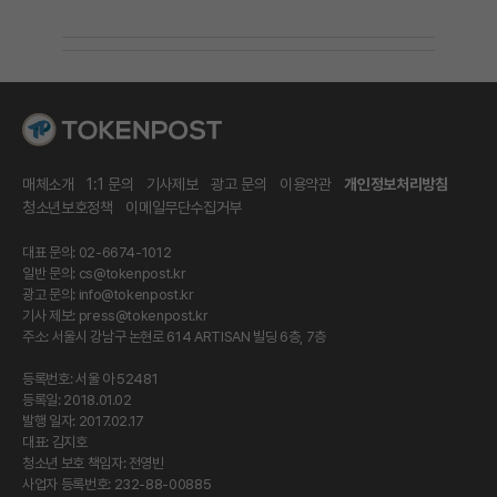
매체소개
1:1 문의
기사제보
광고 문의
이용약관
개인정보처리방침
청소년보호정책
이메일무단수집거부
대표 문의: 02-6674-1012
일반 문의:
cs@tokenpost.kr
광고 문의:
info@tokenpost.kr
기사 제보:
press@tokenpost.kr
주소: 서울시 강남구 논현로 614 ARTISAN 빌딩 6층, 7층
등록번호: 서울 아 52481
등록일: 2018.01.02
발행 일자: 2017.02.17
대표: 김지호
청소년 보호 책임자: 전영빈
사업자 등록번호: 232-88-00885