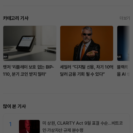
카테고리 기사
더보기
렛저 '리플레이 보호 없는 BIP-
세일러 “디지털 신용, 차기 10억
블랙록 채
110, 분기 코인 받지 말라'
달러 금융 기회 될 수 있다”
을 AI 
많이 본 기사
1
미 상원, CLARITY Act 9월 표결 수순…비트코
인·가상자산 규제 분수령