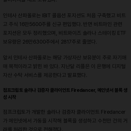
인테사 산파올로는 IBIT 콜옵션 포지션도 처음 구축했고 비트
고 주식 16만5600주를 신규 편입했다. 반면 비트마인 관련
포지션은 모두 정리했으며, 비트와이즈 솔라나 스테이킹 ETF
보유량은 26만6300주에서 2817주로 줄였다.
앞서 인테사 산파올로는 해당 가상자산 보유분이 주로 자기매
매 목적이라고 밝힌 바 있다. 지난달 리플은 이 은행에 디지털
자산 수탁 서비스를 제공한다고 발표했다.
점프크립토 솔라나 검증자 클라이언트 Firedancer, 메인넷서 블록 생
성 시작
점프크립토가 개발한 솔라나 검증자 클라이언트 Firedancer
가 메인넷에서 가동을 시작해 블록을 생성하고 수천만 건의 거
래를 처리한 것으로 전해졌다.