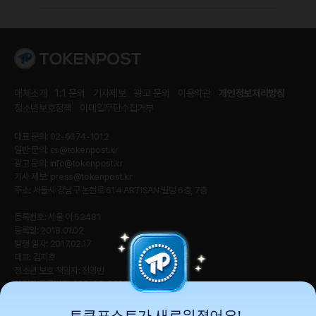
매체소개
1:1 문의
기사제보
광고 문의
이용약관
개인정보처리방침
청소년보호정책
이메일무단수집거부
대표 문의: 02-6674-1012
일반 문의:
cs@tokenpost.kr
광고 문의:
info@tokenpost.kr
기사 제보:
press@tokenpost.kr
주소: 서울시 강남구 논현로 614 ARTISAN 빌딩 6층, 7층
등록번호: 서울 아 52481
등록일: 2018.01.02
발행 일자: 2017.02.17
대표: 김지호
청소년 보호 책임자: 전영빈
사업자 등록번호: 232-88-00885
통신판매업신고번호: 2021-서울 영등포-2531
직업정보제공사업신고번호 : J1204020230009
토큰포스트가 새로워졌어요!