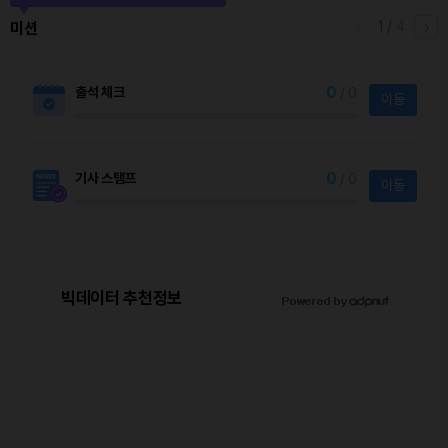
1
/
4
미션
0
출석 체크
/ 0
이동
0
기사 스탬프
/ 0
이동
빅데이터 추천정보