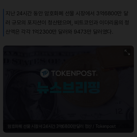
지난 24시간 동안 암호화폐 선물 시장에서 3억6800만 달
Solana (SOL)
₩
107,903
(+0.15%)
러 규모의 포지션이 청산됐으며, 비트코인과 이더리움의 청
TRON (TRX)
₩
466.9
(+0.63%)
산액은 각각 1억2300만 달러와 9473만 달러였다.
Hyperliquid (HYPE)
₩
76,773
(-0.23%)
Dogecoin (DOGE)
₩
98.53
(-0.30%)
Bitcoin (BTC)
₩
91,598,059
(+0.14%)
암호화폐 선물 시장서 24시간 3억6800만달러 청산 / Tokenpost