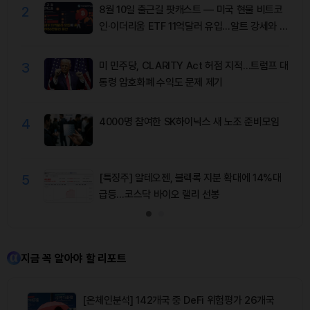
2
8월 10일 출근길 팟캐스트 — 미국 현물 비트코
인·이더리움 ETF 11억달러 유입…알트 강세와 숏
청산 동반
3
미 민주당, CLARITY Act 허점 지적…트럼프 대
통령 암호화폐 수익도 문제 제기
4
4000명 참여한 SK하이닉스 새 노조 준비모임
5
[특징주] 알테오젠, 블랙록 지분 확대에 14%대
급등…코스닥 바이오 랠리 선봉
지금 꼭 알아야 할 리포트
[온체인분석] 142개국 중 DeFi 위험평가 26개국