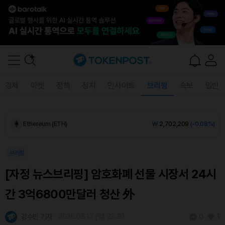
Dogecoin (DOGE)
₩
98.53
(-0.30%)
경제
마켓
정책
정치
인사이트
브리핑
속보
일반
Bitcoin (BTC)
₩
91,598,059
(+0.14%)
Ethereum (ETH)
₩
2,702,209
(-0.08%)
Tether USDt (USDT)
₩
1,408
(0.00%)
브리핑
[자정 뉴스브리핑] 암호화폐 선물 시장서 24시
BNB (BNB)
₩
852,010
(+0.12%)
간 3억6800만달러 청산 外
USDC (USDC)
₩
1,409
(0.00%)
강수빈 기자
2026.05.17 (일) 23:30
1
0
XRP (XRP)
₩
1,453
(-0.51%)