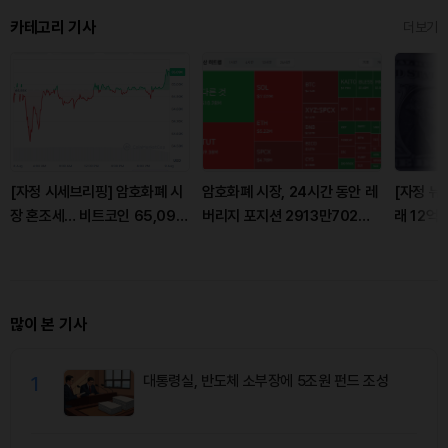
카테고리 기사
더보기
[자정 시세브리핑] 암호화폐 시
암호화폐 시장, 24시간 동안 레
[자정 뉴
장 혼조세… 비트코인 65,098
버리지 포지션 2913만702달
래 12억달
달러, 이더리움 1,923달러
러 청산
달러 유입
많이 본 기사
1
대통령실, 반도체 소부장에 5조원 펀드 조성