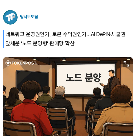
Bitcoin (BTC)
₩
91,483,997
(+0.24%)
탐사보도팀
네트워크 운영권인가, 토큰 수익권인가…AI·DePIN·채굴권
앞세운 ‘노드 분양형’ 판매망 확산