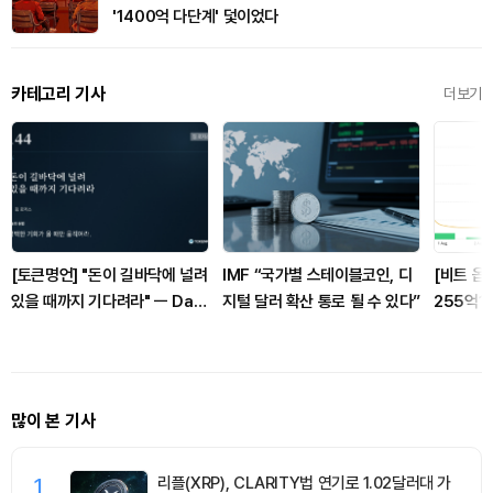
'1400억 다단계' 덫이었다
카테고리 기사
더보기
[토큰명언] "돈이 길바닥에 널려
IMF “국가별 스테이블코인, 디
[비트 옵
있을 때까지 기다려라" ㅡ Day
지털 달러 확산 통로 될 수 있다”
255억1
144
달러 풋옵
많이 본 기사
1
리플(XRP), CLARITY법 연기로 1.02달러대 가