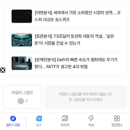
[마켓분석] 세계에서 가장 소외됐던 시장의 반격… 코
스피 대규모 숏스퀴즈
[토큰분석] 7.5조달러 토큰화 레포의 역설…‘같은
돈’이 시장을 건널 수 있는가
[온체인분석] DeFi의 빠른 속도가 범죄에도 무기가
됐다… FATF가 경고한 4대 위협
데일리 스탬프
데일리 스탬프를 찍은 회원이 없습니다.
첫 스탬프를 찍어 보세요!
0
스크랩
댓글
추천
알파리포트
뉴스
리서치
속보
토큰앱스
5
7