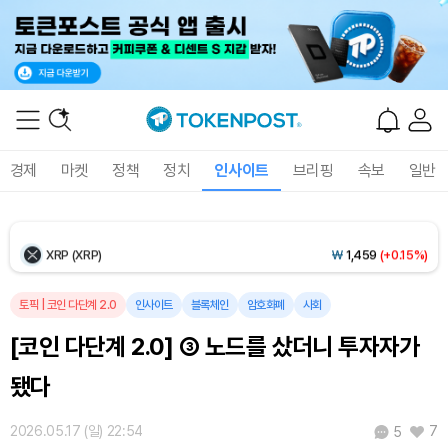
Ethereum (ETH)
₩
2,703,079
(+0.39%)
Tether USDt (USDT)
₩
1,407
(+0.02%)
BNB (BNB)
₩
837,959
(+0.86%)
경제
마켓
정책
정치
인사이트
브리핑
속보
일반
USDC (USDC)
₩
1,408
(+0.01%)
XRP (XRP)
₩
1,459
(+0.15%)
Solana (SOL)
₩
105,478
(+1.89%)
토픽
|
코인 다단계 2.0
인사이트
블록체인
암호화폐
사회
[코인 다단계 2.0] ③ 노드를 샀더니 투자자가
TRON (TRX)
₩
463.1
(+0.67%)
됐다
Hyperliquid (HYPE)
₩
77,093
(-3.40%)
2026.05.17 (일) 22:54
7
5
Dogecoin (DOGE)
₩
98.94
(+1.11%)