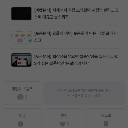
[마켓분석] 세계에서 가장 소외됐던 시장의 반격… 코
스피 대규모 숏스퀴즈
[토큰분석] 효율의 이면, 토큰화가 만든 다섯 갈래 리
스크
[토큰분석] 확장성을 얻으면 탈중앙성을 잃는다… BI
S가 짚은 블록체인 ‘분열의 경제학’
데일리 스탬프
데일리 스탬프를 찍은 회원이 없습니다.
첫 스탬프를 찍어 보세요!
0
스크랩
댓글
추천
1
2