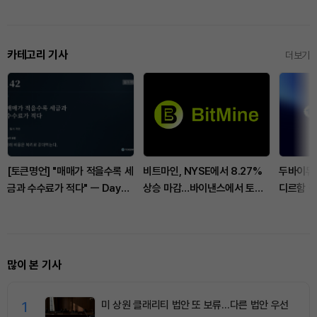
카테고리 기사
더보기
[토큰명언] "매매가 적을수록 세
비트마인, NYSE에서 8.27%
두바이듀
금과 수수료가 적다" ㅡ Day
상승 마감…바이낸스에서 토큰
디르함 
142
화 주식 담보 추가
많이 본 기사
1
미 상원 클래리티 법안 또 보류…다른 법안 우선