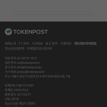
매체소개
1:1 문의
기사제보
광고 문의
이용약관
개인정보처리방침
청소년보호정책
이메일무단수집거부
대표 문의: 02-6674-1012
일반 문의:
cs@tokenpost.kr
광고 문의:
info@tokenpost.kr
기사 제보:
press@tokenpost.kr
주소: 서울시 강남구 논현로 614 ARTISAN 빌딩 6층, 7층
등록번호: 서울 아 52481
등록일: 2018.01.02
발행 일자: 2017.02.17
대표: 김지호
청소년 보호 책임자: 전영빈