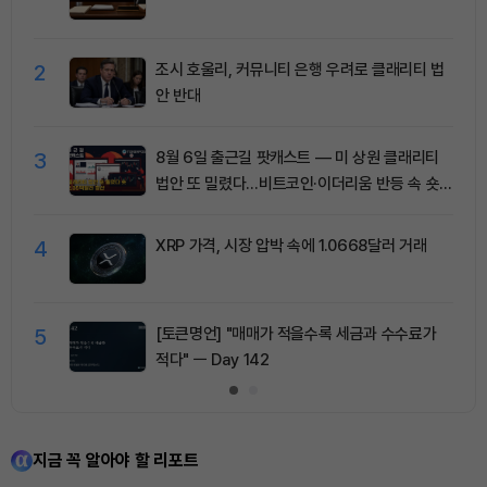
2
조시 호울리, 커뮤니티 은행 우려로 클래리티 법
안 반대
3
8월 6일 출근길 팟캐스트 — 미 상원 클래리티
법안 또 밀렸다…비트코인·이더리움 반등 속 숏
청산 2.35억달러
4
XRP 가격, 시장 압박 속에 1.0668달러 거래
5
[토큰명언] "매매가 적을수록 세금과 수수료가
적다" ㅡ Day 142
지금 꼭 알아야 할 리포트