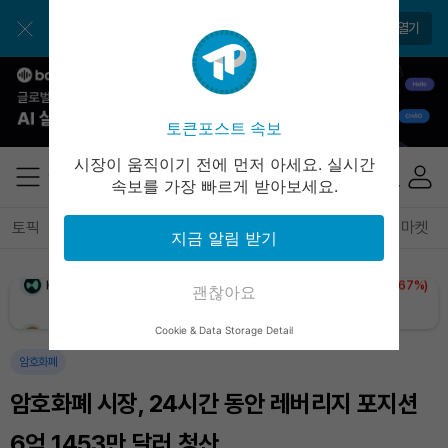
BNB (BNB)
₩
845,483
(-0.63%)
토큰포스트 앱으로 쉽고 편리하게!
앱 열기
USDC (USDC)
₩
1,422
(+0.01%)
XRP (XRP)
₩
1,486
(-2.04%)
토큰포스트 속보
Solana (SOL)
₩
104,664
(-0.03%)
시장이 움직이기 전에 먼저 아세요. 실시간
속보를 가장 빠르게 받아보세요.
TRON (TRX)
₩
465.1
(+0.22%)
토픽
전체기사
암호화폐
블록체인
테크
경제
마켓
지금 알림 받기
Hyperliquid (HYPE)
₩
80,239
(+0.67%)
괜찮아요
Dogecoin (DOGE)
₩
99.01
(-0.18%)
Cookie & Data Storage Detail
Bitcoin (BTC)
₩
91,843,169
(+0.81%)
암호화폐
암호화폐 시장, 24시간 동안 레버리지 포지션
6억 1453만 달러 청산