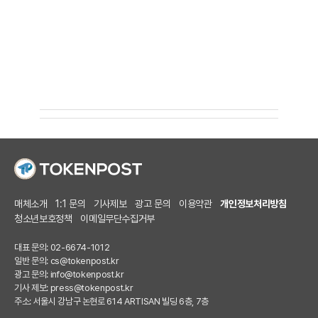
매체소개
1:1 문의
기사제보
광고 문의
이용약관
개인정보처리방침
청소년보호정책
이메일무단수집거부
대표 문의: 02-6674-1012
일반 문의:
cs@tokenpost.kr
광고 문의:
info@tokenpost.kr
기사 제보:
press@tokenpost.kr
주소: 서울시 강남구 논현로 614 ARTISAN 빌딩 6층, 7층