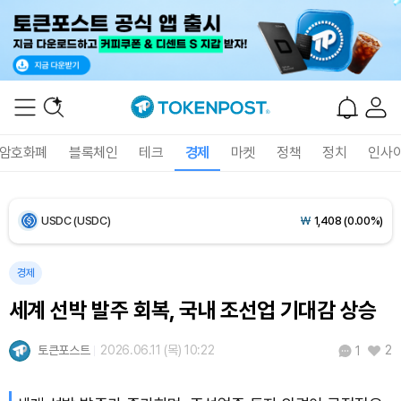
Bitcoin (BTC)
₩
91,552,748
(+0.15%)
Ethereum (ETH)
₩
2,701,971
(+0.27%)
Tether USDt (USDT)
₩
1,407
(-0.01%)
암호화폐
블록체인
테크
경제
마켓
정책
정치
인사
BNB (BNB)
₩
847,222
(+1.56%)
USDC (USDC)
₩
1,408
(0.00%)
XRP (XRP)
₩
1,467
(+1.70%)
경제
세계 선박 발주 회복, 국내 조선업 기대감 상승
Solana (SOL)
₩
107,210
(+3.22%)
토큰포스트
2026.06.11 (목) 10:22
2
1
TRON (TRX)
₩
462.6
(+0.47%)
Hyperliquid (HYPE)
₩
77,612
(+1.43%)