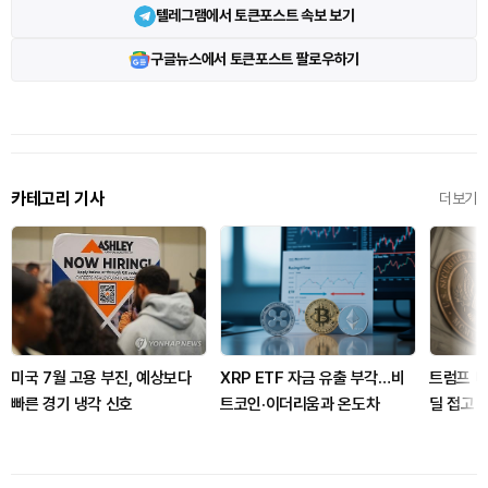
텔레그램에서 토큰포스트 속보 보기
구글뉴스에서 토큰포스트 팔로우하기
카테고리 기사
더보기
미국 7월 고용 부진, 예상보다
XRP ETF 자금 유출 부각…비
트럼프 미
빠른 경기 냉각 신호
트코인·이더리움과 온도차
딜 접고 