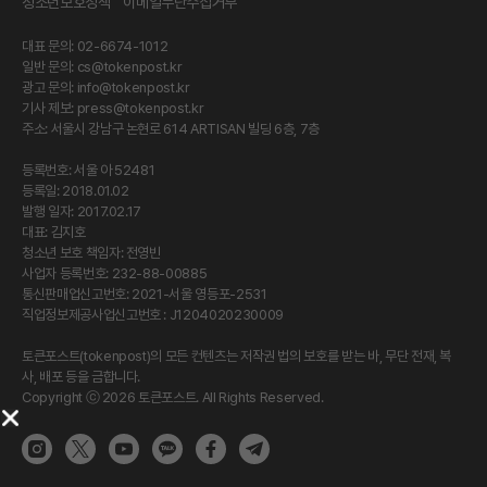
청소년보호정책
이메일무단수집거부
대표 문의: 02-6674-1012
일반 문의:
cs@tokenpost.kr
광고 문의:
info@tokenpost.kr
기사 제보:
press@tokenpost.kr
주소: 서울시 강남구 논현로 614 ARTISAN 빌딩 6층, 7층
등록번호: 서울 아 52481
등록일: 2018.01.02
발행 일자: 2017.02.17
대표: 김지호
청소년 보호 책임자: 전영빈
사업자 등록번호: 232-88-00885
통신판매업신고번호: 2021-서울 영등포-2531
직업정보제공사업신고번호 : J1204020230009
토큰포스트(tokenpost)의 모든 컨텐츠는 저작권 법의 보호를 받는 바, 무단 전재, 복
사, 배포 등을 금합니다.
Copyright ⓒ 2026 토큰포스트. All Rights Reserved.