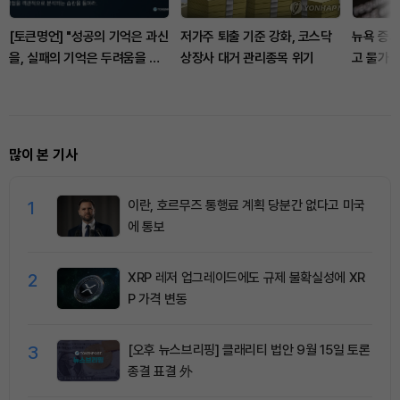
[토큰명언] "성공의 기억은 과신
저가주 퇴출 기준 강화, 코스닥
뉴욕 증시
을, 실패의 기억은 두려움을 낳
상장사 대거 관리종목 위기
고 물가 
는다" ㅡ Day 145
많이 본 기사
1
이란, 호르무즈 통행료 계획 당분간 없다고 미국
에 통보
2
XRP 레저 업그레이드에도 규제 불확실성에 XR
P 가격 변동
3
[오후 뉴스브리핑] 클래리티 법안 9월 15일 토론
종결 표결 外