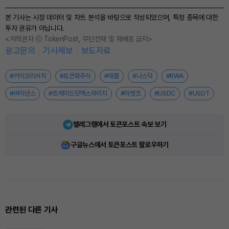
본 기사는 시장 데이터 및 차트 분석을 바탕으로 작성되었으며, 특정 종목에 대한
투자 권유가 아닙니다.
<저작권자 ⓒ TokenPost, 무단전재 및 재배포 금지>
광고문의
기사제보
보도자료
#카이코리서치
#토큰화주식
#애플
#나스닥
#RWA
#바이낸스
#트레이드닷엑스와이지
#마켓츠
#USDC
#USDT
텔레그램에서 토큰포스트 속보 보기
구글뉴스에서 토큰포스트 팔로우하기
관련된 다른 기사