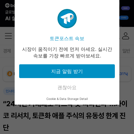
토큰포스트 속보
시장이 움직이기 전에 먼저 아세요. 실시간
경제
마켓
정책
정치
인사이트
브리핑
속보
일반
속보를 가장 빠르게 받아보세요.
지금 알림 받기
Bitcoin (BTC)
₩
91,188,881
(-0.31%)
괜찮아요
Ethereum (ETH)
₩
2,694,458
(-0.11%)
인사이트
인사이트
마켓
암호화폐
Cookie & Data Storage Detail
“24시간 거래돼도 나스닥 못 따라간다”…카이
Tether USDt (USDT)
₩
1,407
(-0.03%)
코 리서치, 토큰화 애플 주식의 유동성 한계 진
BNB (BNB)
₩
846,791
(+1.25%)
단
USDC (USDC)
₩
1,408
(-0.01%)