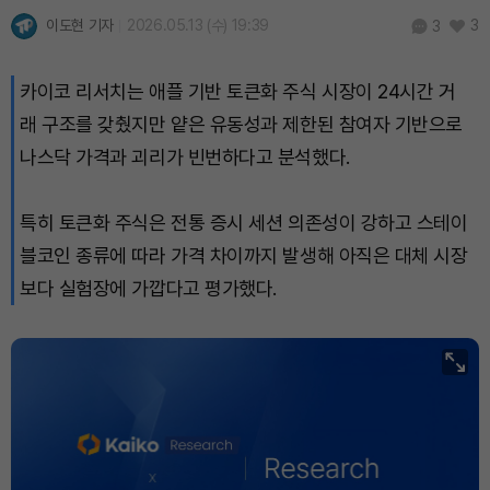
이도현 기자
2026.05.13 (수) 19:39
3
3
XRP (XRP)
₩
1,455
(-0.20%)
카이코 리서치는 애플 기반 토큰화 주식 시장이 24시간 거
Solana (SOL)
₩
107,535
(+2.10%)
래 구조를 갖췄지만 얕은 유동성과 제한된 참여자 기반으로
나스닥 가격과 괴리가 빈번하다고 분석했다.
TRON (TRX)
₩
463.8
(+0.59%)
Hyperliquid (HYPE)
₩
76,924
(-0.02%)
특히 토큰화 주식은 전통 증시 세션 의존성이 강하고 스테이
블코인 종류에 따라 가격 차이까지 발생해 아직은 대체 시장
Dogecoin (DOGE)
₩
98.59
(-0.46%)
보다 실험장에 가깝다고 평가했다.