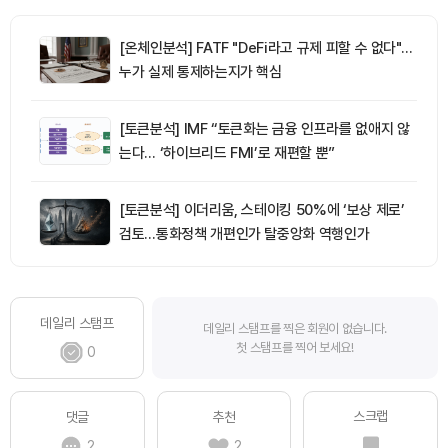
[온체인분석] FATF "DeFi라고 규제 피할 수 없다"…
누가 실제 통제하는지가 핵심
[토큰분석] IMF “토큰화는 금융 인프라를 없애지 않
는다… ‘하이브리드 FMI’로 재편할 뿐”
[토큰분석] 이더리움, 스테이킹 50%에 ‘보상 제로’
검토…통화정책 개편인가 탈중앙화 역행인가
데일리 스탬프
데일리 스탬프를 찍은 회원이 없습니다.
첫 스탬프를 찍어 보세요!
0
스크랩
댓글
추천
2
2