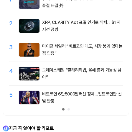
종결 표결 外
2
XRP, CLARITY Act 표결 연기로 약세... $1 지
지선 공방
3
마이클 세일러 “비트코인 매도, 시장 붕괴 없다는
점 입증”
4
그레이스케일 “클래리티법, 올해 통과 가능성 낮
아”
5
비트코인 6만5000달러선 정체…알트코인만 선
별 반등
지금 꼭 알아야 할 리포트