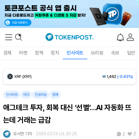
Ethereum (ETH)
₩
2,706,786
(-0.02%)
Tether USDt (USDT)
₩
1,407
(0.00%)
BNB (BNB)
₩
856,246
(-0.19%)
경제
마켓
정책
정치
인사이트
브리핑
속보
일반
USDC (USDC)
₩
1,408
(0.00%)
XRP (XRP)
₩
1,462
(-0.43%)
Solana (SOL)
₩
107,994
(+0.92%)
인사이트
테크
인공지능
경제
애그테크 투자, 회복 대신 ‘선별’…AI 자동화 뜨
TRON (TRX)
₩
464.4
(+0.47%)
는데 거래는 급감
Hyperliquid (HYPE)
₩
76,713
(-0.10%)
유서연 기자
2026.05.13 (수) 20:25
2
2
Dogecoin (DOGE)
₩
99.02
(-0.97%)