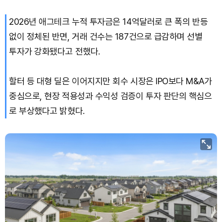
2026년 애그테크 누적 투자금은 14억달러로 큰 폭의 반등
Bitcoin (BTC)
₩
91,734,940
(+0.05%)
없이 정체된 반면, 거래 건수는 187건으로 급감하며 선별
투자가 강화됐다고 전했다.
할터 등 대형 딜은 이어지지만 회수 시장은 IPO보다 M&A가
중심으로, 현장 적용성과 수익성 검증이 투자 판단의 핵심으
로 부상했다고 밝혔다.