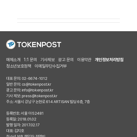
매체소개
1:1 문의
기사제보
광고 문의
이용약관
개인정보처리방침
청소년보호정책
이메일무단수집거부
대표 문의: 02-6674-1012
일반 문의:
cs@tokenpost.kr
광고 문의:
info@tokenpost.kr
기사 제보:
press@tokenpost.kr
주소: 서울시 강남구 논현로 614 ARTISAN 빌딩 6층, 7층
등록번호: 서울 아 52481
등록일: 2018.01.02
발행 일자: 2017.02.17
대표: 김지호
청소년 보호 책임자: 전영빈