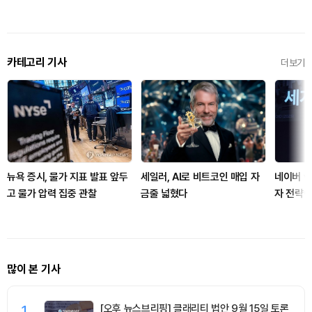
카테고리 기사
더보기
뉴욕 증시, 물가 지표 발표 앞두
세일러, AI로 비트코인 매입 자
네이버 v
고 물가 압력 집중 관찰
금줄 넓혔다
자 전략이
많이 본 기사
1
[오후 뉴스브리핑] 클래리티 법안 9월 15일 토론