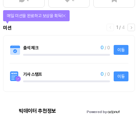
매일 미션을 완료하고 보상을 획득!
1
/
4
미션
0
출석 체크
/ 0
이동
0
기사 스탬프
/ 0
이동
빅데이터 추천정보