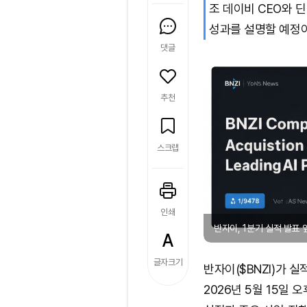
조 데이비 CEO와 
성과를 설명할 예정이
댓글
추천
스크랩
인쇄
반자이, 1분기 실적 발표 앞
글자크기
반자이($BNZI)가 
2026년 5월 15일 