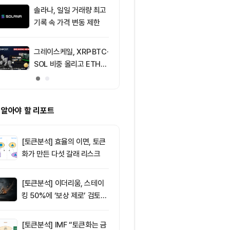
솔라나, 일일 거래량 최고
9
XRP 4일 연속 
기록 속 가격 변동 제한
달러까지 떨어
그레이스케일, XRP·BTC·
10
“규제도 금리
SOL 비중 올리고 ETH는
데”…비트코인, 
줄였다
0달러선 지켰
드, 고래 매수
 알아야 할 리포트
[토큰분석] 효율의 이면, 토큰
화가 만든 다섯 갈래 리스크
[토큰분석] 이더리움, 스테이
킹 50%에 ‘보상 제로’ 검토…
통화정책 개편인가 탈중앙화
역행인가
[토큰분석] IMF “토큰화는 금