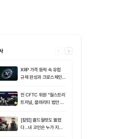
사
XRP 가격 등락 속 유럽
6
미 상원 은행위
규제 완성과 크로스체인
리티 법안, 휴회
확장 주목
전 CFTC 위원 “월스트리
7
토큰포스트, 
트저널, 클래리티 법안 오
지털자산 서비
독”
‘토큰앱스’ 출
[칼럼] 콜드월렛도 뚫렸
8
미 반도체주 약
다…내 코인은 누가 지키
매도 전환...코
나
급락