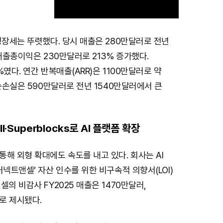
성장세는 뚜렷했다. 당시 매출은 280만달러로 전년
M
 매출총이익은 230만달러로 213% 증가했다.
u
였다. 연간 반복매출(ARR)은 1100만달러로 약
t
 순손실은 590만달러로 전년 1540만달러에서 큰
e
ll·Superblocks로 AI 플랫폼 확장
해 외형 확대에도 속도를 내고 있다. 회사는 AI
커넥트앤셀’ 자산 인수를 위한 비구속적 의향서(LOI)
셀의 비감사 FY2025 매출은 1470만달러,
로 제시됐다.