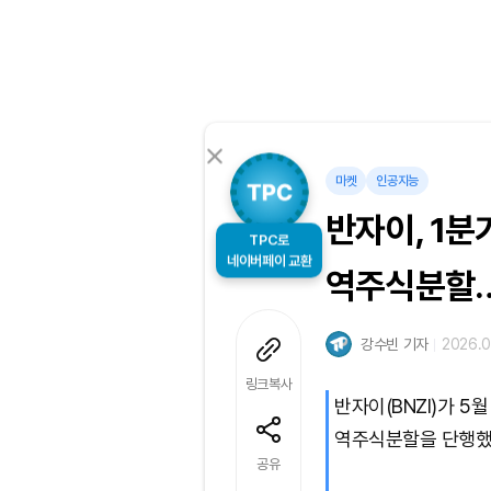
마켓
인공지능
반자이, 1분
TPC로
역주식분할…
네이버페이 교환
강수빈 기자
2026.0
링크복사
반자이(BNZI)가 5월
역주식분할을 단행했
공유