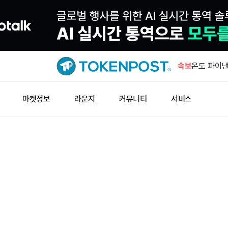
창펑자오 “
소득세 0%
속보
온도 파이낸
소송
미 증시 3
마켓정보
라운지
커뮤니티
서비스
약세
러시아 7월
럴 상회
웰스파고, 
예금 서비스
창펑자오 “
소득세 0%
온도 파이낸
소송