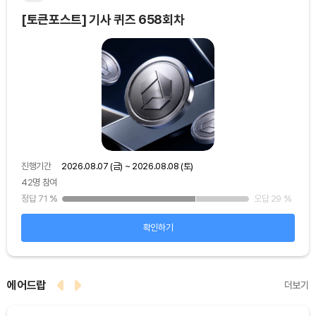
[토큰포스트] 기사 퀴즈 658회차
[토
진행기간
2026.08.07 (금) ~ 2026.08.08 (토)
진행
42명 참여
48
25
%
정답 71
%
오답 29
%
정답
확인하기
에어드랍
더보기