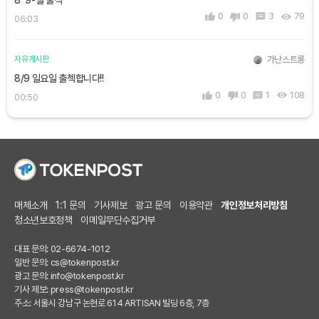
0
0
3
79
06:03
가난스트롱
자유게시판
8/9 일요일 출첵합니다!!
0
0
1
108
00:50
매체소개
1:1 문의
기사제보
광고 문의
이용약관
개인정보처리방침
청소년보호정책
이메일무단수집거부
대표 문의: 02-6674-1012
일반 문의:
cs@tokenpost.kr
광고 문의:
info@tokenpost.kr
기사 제보:
press@tokenpost.kr
주소: 서울시 강남구 논현로 614 ARTISAN 빌딩 6층, 7층