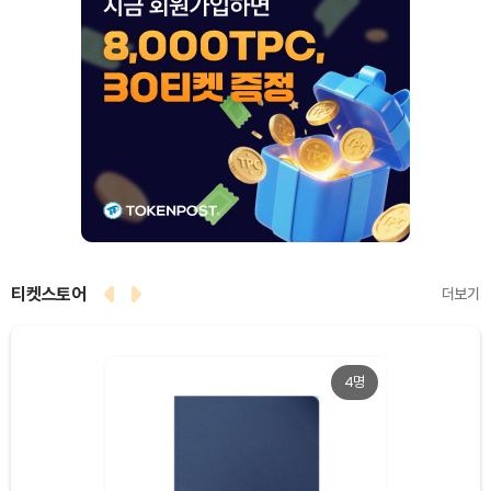
티켓스토어
더보기
4명
Dogecoin (DOGE)
₩
99.01
(-0.27%)