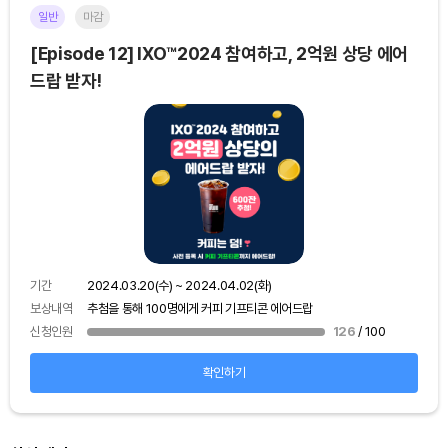
일반
마감
이더
[Episode 12] IXO™2024 참여하고, 2억원 상당 에어
[E
드랍 받자!
기간
보상
기간
2024.03.20(수) ~ 2024.04.02(화)
신청
보상내역
추첨을 통해 100명에게 커피 기프티콘 에어드랍
신청인원
126
/ 100
확인하기