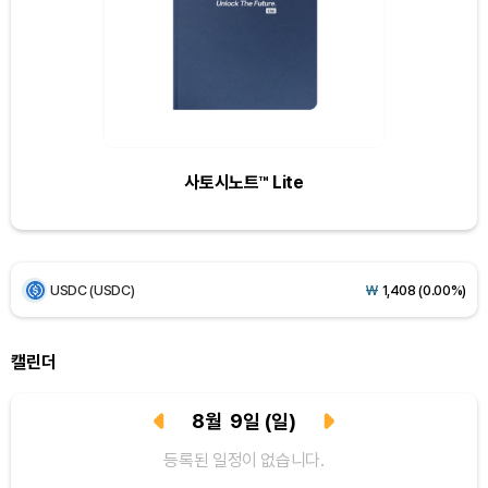
Bitcoin (BTC)
₩
91,753,546
(+0.31%)
Ethereum (ETH)
₩
2,707,001
(+0.27%)
Tether USDt (USDT)
₩
1,407
(-0.01%)
사토시노트™ Lite
BNB (BNB)
₩
853,270
(+1.73%)
USDC (USDC)
₩
1,408
(0.00%)
XRP (XRP)
₩
1,463
(-0.19%)
Solana (SOL)
₩
107,904
(+1.59%)
캘린더
TRON (TRX)
₩
464.4
(+0.37%)
8
월
9
일
(일)
Hyperliquid (HYPE)
₩
76,741
(+0.19%)
등록된 일정이 없습니다.