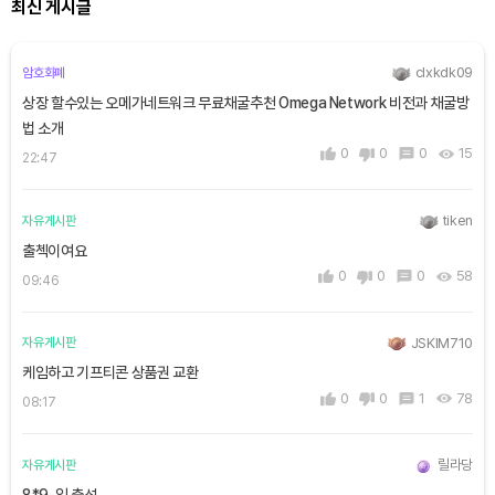
최신 게시글
clxkdk09
암호화폐
상장 할수있는 오메가네트워크 무료채굴추천 Omega Network 비전과 채굴방
법 소개
0
0
0
15
22:47
tiken
자유게시판
출첵이여요
0
0
0
58
09:46
JSKIM710
자유게시판
케임하고 기프티콘 상품권 교환
0
0
1
78
08:17
릴라당
자유게시판
8*9-일 출석