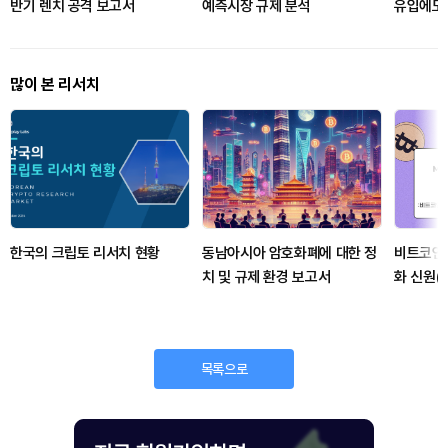
반기 렌치 공격 보고서
예측시장 규제 분석
유입에도 
서·클래리
많이 본 리서치
한국의 크립토 리서치 현황
동남아시아 암호화폐에 대한 정
비트코인
치 및 규제 환경 보고서
화 신원(
티지의 
목록으로