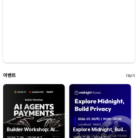
Dogecoin (DOGE)
₩
99.01
(-0.27%)
Bitcoin (BTC)
₩
91,753,546
(+0.31%)
이벤트
더보기
Builder Workshop: AI
Explore Midnight, Build
Agent Payments -
Privacy