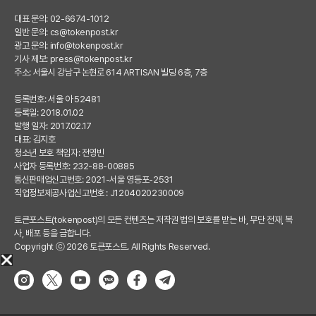
대표 문의: 02-6674-1012
일반 문의:
cs@tokenpost.kr
광고 문의:
info@tokenpost.kr
기사 제보:
press@tokenpost.kr
주소: 서울시 강남구 논현로 614 ARTISAN 빌딩 6층, 7층
등록번호: 서울 아 52481
등록일: 2018.01.02
발행 일자: 2017.02.17
대표: 김지호
청소년 보호 책임자: 전영빈
사업자 등록번호: 232-88-00885
통신판매업신고번호: 2021-서울 영등포-2531
직업정보제공사업신고번호 : J1204020230009
토큰포스트(tokenpost)의 모든 컨텐츠는 저작권 법의 보호를 받는 바, 무단 전재, 복
사, 배포 등을 금합니다.
Copyright ⓒ 2026 토큰포스트. All Rights Reserved.