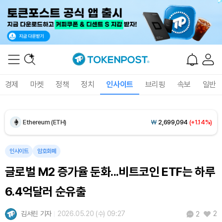
Dogecoin (DOGE)
₩
98.96
(+1.83%)
경제
마켓
정책
정치
인사이트
브리핑
속보
일반
Bitcoin (BTC)
₩
91,490,499
(+1.18%)
Ethereum (ETH)
₩
2,699,094
(+1.14%)
Tether USDt (USDT)
₩
1,407
(+0.04%)
인사이트
암호화폐
글로벌 M2 증가율 둔화...비트코인 ETF는 하루
BNB (BNB)
₩
834,986
(+0.04%)
6.4억달러 순유출
USDC (USDC)
₩
1,408
(+0.02%)
김서린 기자
2026.05.20 (수) 09:27
2
2
XRP (XRP)
₩
1,461
(+1.71%)