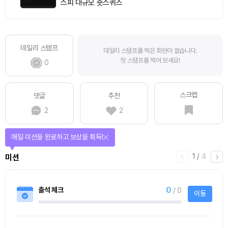
스피 대규모 숏스퀴즈
데일리 스탬프
데일리 스탬프를 찍은 회원이 없습니다.
첫 스탬프를 찍어 보세요!
0
스크랩
댓글
추천
2
2
매일 미션을 완료하고 보상을 획득!
1
/
4
미션
0
출석 체크
/ 0
이동