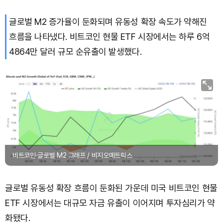
글로벌 M2 증가율이 둔화되며 유동성 확장 속도가 약해진
Solana (SOL)
₩
105,335
(+3.14%)
흐름을 나타냈다. 비트코인 현물 ETF 시장에서는 하루 6억
TRON (TRX)
₩
461.3
(+0.04%)
4864만 달러 규모 순유출이 발생했다.
Hyperliquid (HYPE)
₩
76,540
(-2.15%)
Dogecoin (DOGE)
₩
98.96
(+1.83%)
Bitcoin (BTC)
₩
91,490,499
(+1.18%)
비트코인·글로벌 M2 그래프 / 비지오메트릭스
글로벌 유동성 확장 흐름이 둔화된 가운데 미국 비트코인 현물
ETF 시장에서는 대규모 자금 유출이 이어지며 투자심리가 약
화됐다.