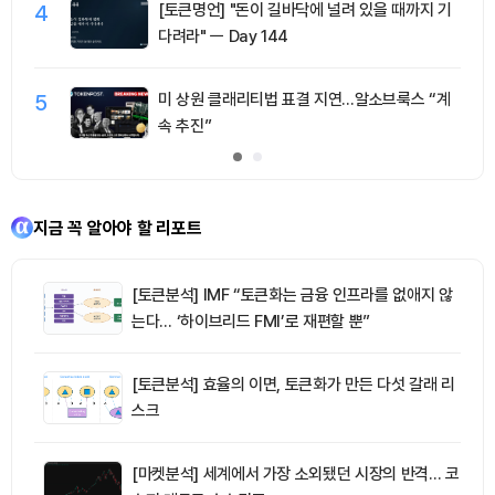
4
[토큰명언] "돈이 길바닥에 널려 있을 때까지 기
다려라" ㅡ Day 144
5
미 상원 클래리티법 표결 지연…알소브룩스 “계
속 추진”
지금 꼭 알아야 할 리포트
[토큰분석] IMF “토큰화는 금융 인프라를 없애지 않
는다… ‘하이브리드 FMI’로 재편할 뿐”
[토큰분석] 효율의 이면, 토큰화가 만든 다섯 갈래 리
스크
[마켓분석] 세계에서 가장 소외됐던 시장의 반격… 코