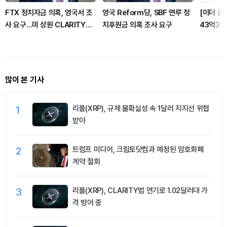
FTX 정치자금 의혹, 영국서 조
영국 Reform당, SBF 연루 정
[이더 옵
사 요구…미 상원 CLARITY
치후원금 의혹 조사 요구
43억32
Act 표결은 9월로 연기
러 콜옵션
많이 본 기사
1
리플(XRP), 규제 불확실성 속 1달러 지지선 위협
받아
2
트럼프 미디어, 크립토닷컴과 예정된 암호화폐
계약 철회
3
리플(XRP), CLARITY법 연기로 1.02달러대 가
격 방어 중