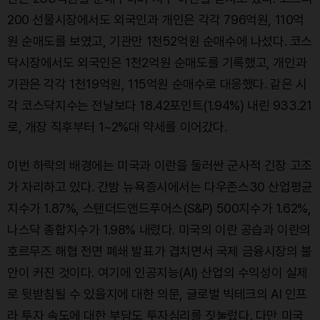
200 선물시장에서도 외국인과 개인은 각각 796억원, 110억
원 순매도를 보였고, 기관만 1천52억원 순매수에 나섰다. 코스
닥시장에서도 외국인은 1천2억원 순매도를 기록했고, 개인과
기관은 각각 1천19억원, 115억원 순매수로 대응했다. 같은 시
각 코스닥지수는 전날보다 18.42포인트(1.94%) 내린 933.21
로, 개장 직후부터 1~2%대 약세를 이어갔다.
이번 하락의 배경에는 미국과 이란을 둘러싼 군사적 긴장 고조
가 자리하고 있다. 간밤 뉴욕증시에서는 다우존스30 산업평균
지수가 1.87%, 스탠더드앤드푸어스(S&P) 500지수가 1.62%,
나스닥 종합지수가 1.98% 내렸다. 미국의 이란 공습과 이란의
호르무즈 해협 전면 폐쇄 발표가 겹치면서 국제 금융시장의 불
안이 커진 것이다. 여기에 인공지능(AI) 산업의 수익성이 실제
로 뒷받침될 수 있을지에 대한 의문, 글로벌 빅테크의 AI 인프
라 투자 속도에 대한 부담도 투자심리를 짓눌렀다. 다만 미국