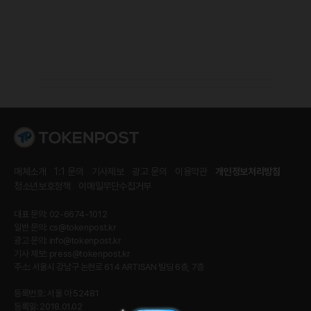
매체소개
1:1 문의
기사제보
광고 문의
이용약관
개인정보처리방침
청소년보호정책
이메일무단수집거부
대표 문의: 02-6674-1012
일반 문의:
cs@tokenpost.kr
광고 문의:
info@tokenpost.kr
기사 제보:
press@tokenpost.kr
주소: 서울시 강남구 논현로 614 ARTISAN 빌딩 6층, 7층
등록번호: 서울 아 52481
등록일: 2018.01.02