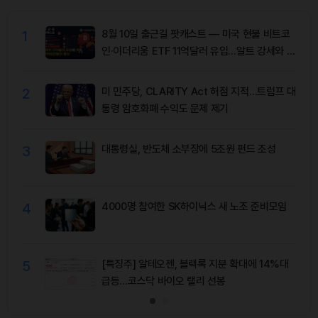
1
8월 10일 출근길 팟캐스트 — 미국 현물 비트코
인·이더리움 ETF 11억달러 유입…알트 강세와 숏
청산 동반
2
미 민주당, CLARITY Act 허점 지적…트럼프 대
통령 암호화폐 수익도 문제 제기
3
대통령실, 반도체 소부장에 5조원 펀드 조성
4
4000명 참여한 SK하이닉스 새 노조 준비모임
5
[특징주] 알테오젠, 블랙록 지분 확대에 14%대
급등…코스닥 바이오 랠리 선봉