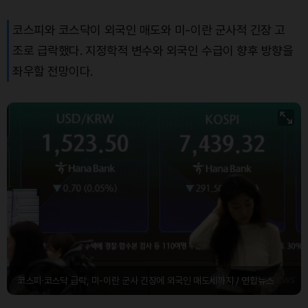
Dogecoin (DOGE)
₩
98.50
(-0.21%)
코스피와 코스닥이 외국인 매도와 미-이란 군사적 긴장 고
Bitcoin (BTC)
₩
91,506,002
(+0.18%)
조로 급락했다. 지정학적 변수와 외국인 수급이 향후 방향을
좌우할 전망이다.
코스피·코스닥 급락, 미-이란 군사 긴장에 외국인 매도세까지 / 연합뉴스