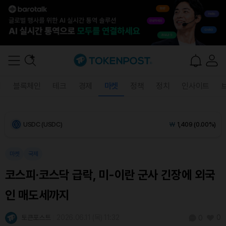
Ethereum (ETH)
₩
2,700,182
(-0.15%)
Tether USDt (USDT)
₩
1,408
(0.00%)
BNB (BNB)
₩
850,829
(+0.35%)
폐
블록체인
테크
경제
마켓
정책
정치
인사이트
USDC (USDC)
₩
1,409
(0.00%)
XRP (XRP)
₩
1,452
(-0.44%)
Solana (SOL)
₩
107,916
(+0.27%)
마켓
국제
코스피·코스닥 급락, 미-이란 군사 긴장에 외국
TRON (TRX)
₩
465.7
(+0.29%)
인 매도세까지
Hyperliquid (HYPE)
₩
76,869
(-0.08%)
토큰포스트
2026.06.11 (목) 11:32
0
0