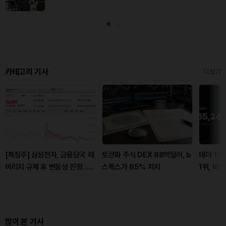
카테고리 기사
더보기
[특징주] 삼성전자, 금융당국 레
토큰화 주식 DEX 88억달러, b
테더 17
버리지 규제 후 변동성 진정…
스톡스가 85% 차지
1위, 비
VKOSPI 3개월 만에 60선
많이 본 기사