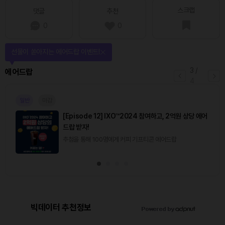
스크랩
댓글
추천
0
0
선물이 쏟아지는 에어드랍 이벤트!
3
/
에어드랍
4
일반
마감
[Episode 12] IXO™2024 참여하고, 2억원 상당 에어
드랍 받자!
추첨을 통해 100명에게 커피 기프티콘 에어드랍
빅데이터 추천정보