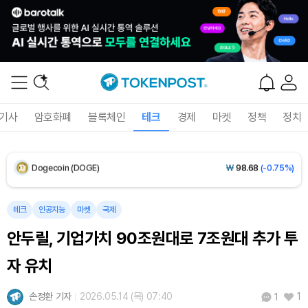
Solana (SOL)
₩
103,881
(-1.27%)
TRON (TRX)
₩
465.6
(-0.06%)
Hyperliquid (HYPE)
₩
79,284
(-0.64%)
기사
암호화폐
블록체인
테크
경제
마켓
정책
정치
Dogecoin (DOGE)
₩
98.68
(-0.75%)
Bitcoin (BTC)
₩
91,710,743
(-0.56%)
테크
인공지능
마켓
국제
안두릴, 기업가치 90조원대로 7조원대 추가 투
자 유치
손정환 기자
2026.05.14 (목) 07:40
1
1