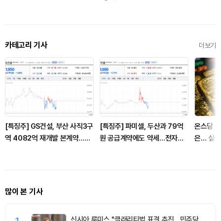
카테고리 기사
더보기
[특징주] GS건설, 부산 사직3구
[특징주] 파미셀, 두산과 79억
온스당 4
역 4082억 재개발 본계약…도
원 공급계약에도 약세…전자재
은… 실물
시정비 수주 확대 부각
료 수주 확대
리·지정학
많이 본 기사
신시아 루미스 "클래리티법 표결 추진…민주당