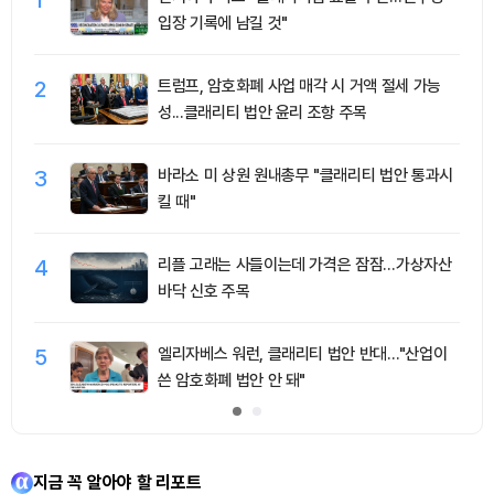
1
입장 기록에 남길 것"
2
트럼프, 암호화폐 사업 매각 시 거액 절세 가능
성...클래리티 법안 윤리 조항 주목
3
바라소 미 상원 원내총무 "클래리티 법안 통과시
킬 때"
4
리플 고래는 사들이는데 가격은 잠잠…가상자산
바닥 신호 주목
5
엘리자베스 워런, 클래리티 법안 반대…"산업이
쓴 암호화폐 법안 안 돼"
지금 꼭 알아야 할 리포트