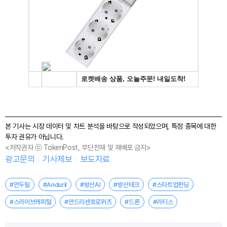
본 기사는 시장 데이터 및 차트 분석을 바탕으로 작성되었으며, 특정 종목에 대한
투자 권유가 아닙니다.
<저작권자 ⓒ TokenPost, 무단전재 및 재배포 금지>
광고문의
기사제보
보도자료
#안두릴
#Anduril
#방산AI
#방산테크
#스타트업펀딩
#스라이브캐피털
#안드리센호로위츠
#드론
#라티스