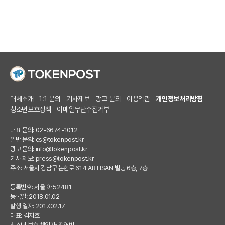
매체소개
1:1 문의
기사제보
광고 문의
이용약관
개인정보처리방침
청소년보호정책
이메일무단수집거부
대표 문의: 02-6674-1012
일반 문의:
cs@tokenpost.kr
광고 문의:
info@tokenpost.kr
기사 제보:
press@tokenpost.kr
주소: 서울시 강남구 논현로 614 ARTISAN 빌딩 6층, 7층
등록번호: 서울 아 52481
등록일: 2018.01.02
발행 일자: 2017.02.17
대표: 김지호