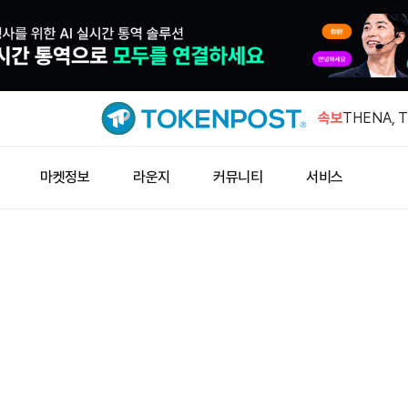
미국 CLAR
스트래티지 1
속보
THENA, 
미국 7월 
마켓정보
라운지
커뮤니티
서비스
4.1%
비트푸푸, 8
회복 전망
BWET, 최
미국 CLAR
스트래티지 1
THENA, 