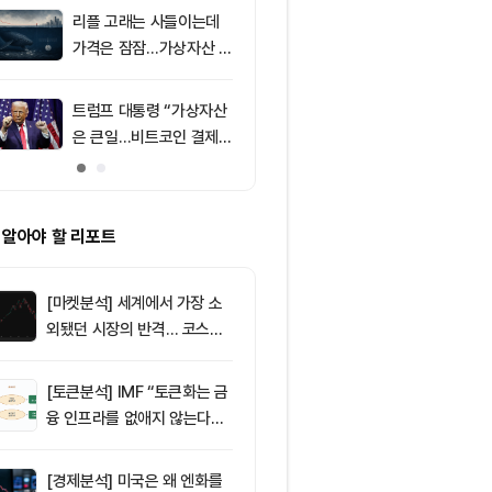
리플 고래는 사들이는데
9
[오후 뉴스브리
가격은 잠잠…가상자산 바
인 고래, 12억
닥 신호 주목
BTC 매입 및 
소식 外
트럼프 대통령 “가상자산
10
미 상원 크립토
은 큰일…비트코인 결제
연…홍콩·싱가
늘어”
경쟁력 커지나
 알아야 할 리포트
[마켓분석] 세계에서 가장 소
외됐던 시장의 반격… 코스피
대규모 숏스퀴즈
[토큰분석] IMF “토큰화는 금
융 인프라를 없애지 않는다…
‘하이브리드 FMI’로 재편할
뿐”
[경제분석] 미국은 왜 엔화를