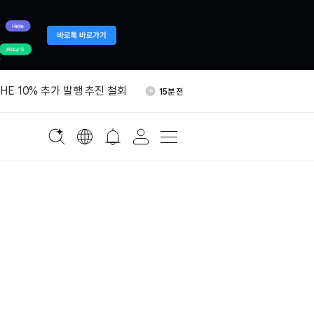
ITY 법안 표결 9월로 연기…
47분 전
,638 BTC 매도
THE 10% 추가 발행 추진 철회
15분 전
고용 2만3000명 감소…실업률
31분 전
월 관리 해시레이트 20 EH/s
41분 전
근 1개월 ETF 수익률 1위
45분 전
ITY 법안 표결 9월로 연기…
47분 전
,638 BTC 매도
THE 10% 추가 발행 추진 철회
15분 전