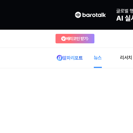
베리코인 받기
뉴스
리서치
알파리포트