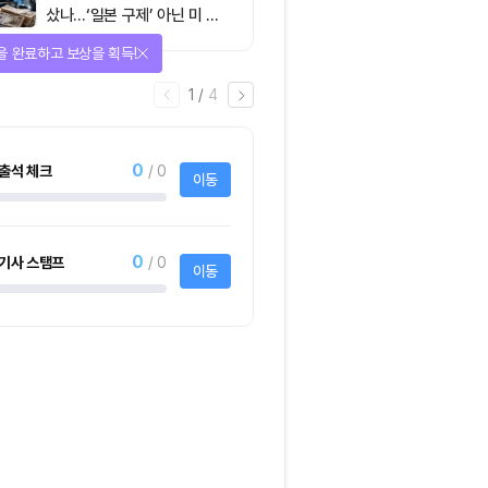
샀나…‘일본 구제’ 아닌 미 국
채·아시아 통화 방어전
을 완료하고 보상을 획득!
1
/
4
0
출석 체크
/ 0
이동
0
기사 스탬프
/ 0
이동