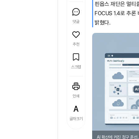
핀옵스 재단은 멀티
FOCUS 1.4로 추
댓글
밝혔다.
추천
스크랩
인쇄
글자크기
AI 확산에 커진 청구 혼선…