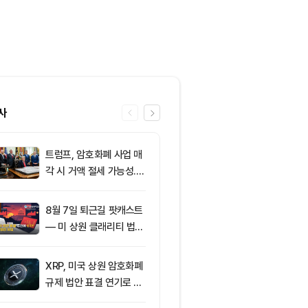
사
트럼프, 암호화폐 사업 매
6
클래리티 법안,
각 시 거액 절세 가능성...
앞두고 분기점
클래리티 법안 윤리 조항
불투명
주목
8월 7일 퇴근길 팟캐스트
7
[특징주] 금호
— 미 상원 클래리티 법안
락장서 외국인
표결 추진…비트코인 ET
속…장중 매수 
F 3일 연속 유입
포착
XRP, 미국 상원 암호화폐
8
친암호화폐 진영
규제 법안 표결 연기로 급
당 경선서 뜻밖
락
래리티 법안 변