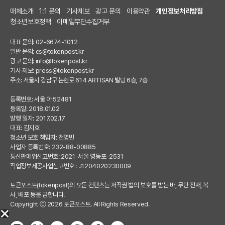
매체소개
1:1 문의
기사제보
광고 문의
이용약관
개인정보처리방침
청소년보호정책
이메일무단수집거부
대표 문의: 02-6674-1012
일반 문의:
cs@tokenpost.kr
광고 문의:
info@tokenpost.kr
기사 제보:
press@tokenpost.kr
주소: 서울시 강남구 논현로 614 ARTISAN 빌딩 6층, 7층
등록번호: 서울 아 52481
등록일: 2018.01.02
발행 일자: 2017.02.17
대표: 김지호
청소년 보호 책임자: 전영빈
사업자 등록번호: 232-88-00885
통신판매업신고번호: 2021-서울 영등포-2531
직업정보제공사업신고번호 : J1204020230009
토큰포스트(tokenpost)의 모든 컨텐츠는 저작권 법의 보호를 받는 바, 무단 전재, 복
사, 배포 등을 금합니다.
Copyright ⓒ 2026 토큰포스트. All Rights Reserved.