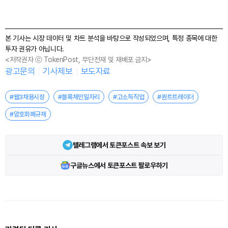
본 기사는 시장 데이터 및 차트 분석을 바탕으로 작성되었으며, 특정 종목에 대한
투자 권유가 아닙니다.
<저작권자 ⓒ TokenPost, 무단전재 및 재배포 금지>
광고문의
기사제보
보도자료
#웹3채용시장
#블록체인일자리
#고소득직업
#퀀트트레이더
#암호화폐규제
텔레그램에서 토큰포스트 속보 보기
구글뉴스에서 토큰포스트 팔로우하기