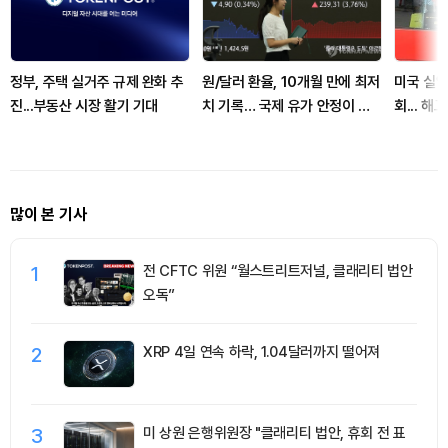
정부, 주택 실거주 규제 완화 추
원/달러 환율, 10개월 만에 최저
미국 실업
진...부동산 시장 활기 기대
치 기록… 국제 유가 안정이 배
회... 해
경
많이 본 기사
1
전 CFTC 위원 “월스트리트저널, 클래리티 법안
오독”
2
XRP 4일 연속 하락, 1.04달러까지 떨어져
3
미 상원 은행위원장 "클래리티 법안, 휴회 전 표