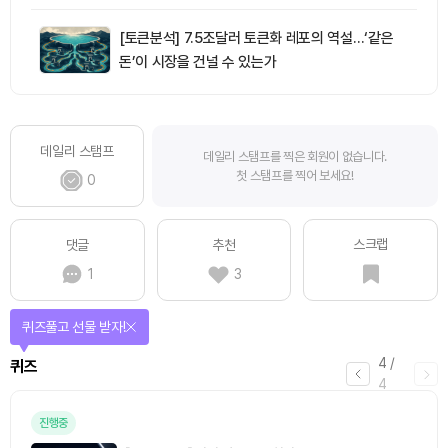
[토큰분석] 7.5조달러 토큰화 레포의 역설…‘같은
돈’이 시장을 건널 수 있는가
데일리 스탬프
데일리 스탬프를 찍은 회원이 없습니다.
첫 스탬프를 찍어 보세요!
0
스크랩
댓글
추천
1
3
퀴즈풀고 선물 받자!
4
/
퀴즈
4
진행중