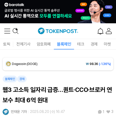
Solana (SOL)
₩
103,467
(-1.93%)
TRON (TRX)
₩
466.0
(-0.10%)
Hyperliquid (HYPE)
₩
79,683
(-2.06%)
토픽
전체기사
암호화폐
블록체인
테크
경제
마켓
Dogecoin (DOGE)
₩
98.36
(-1.36%)
Bitcoin (BTC)
₩
91,552,633
(-0.45%)
블록체인
경제
웹3 고소득 일자리 급증…퀀트·CCO·브로커 연
보수 최대 6억 원대
민태윤 기자
2025.08.20 (수) 16:47
3
1