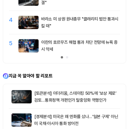
결"
4
바라소 미 상원 원내총무 "클래리티 법안 통과시
킬 때"
5
이란의 호르무즈 해협 통과 차단 전망에 뉴욕 증
시 약세
지금 꼭 알아야 할 리포트
[토큰분석] 이더리움, 스테이킹 50%에 ‘보상 제로’
검토…통화정책 개편인가 탈중앙화 역행인가
[경제분석] 미국은 왜 엔화를 샀나…‘일본 구제’ 아닌
미 국채·아시아 통화 방어전