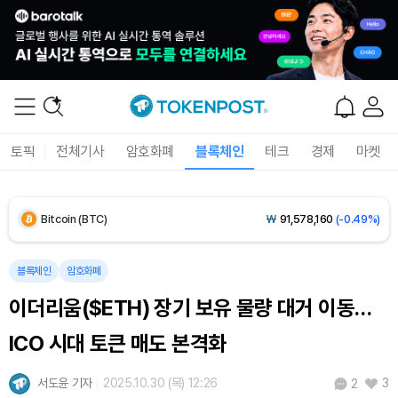
Solana (SOL)
₩
103,422
(-1.17%)
TRON (TRX)
₩
466.8
(+0.19%)
Hyperliquid (HYPE)
₩
79,183
(-1.24%)
토픽
전체기사
암호화폐
블록체인
테크
경제
마켓
Dogecoin (DOGE)
₩
98.38
(-0.77%)
Bitcoin (BTC)
₩
91,578,160
(-0.49%)
블록체인
암호화폐
이더리움($ETH) 장기 보유 물량 대거 이동…
ICO 시대 토큰 매도 본격화
서도윤 기자
2025.10.30 (목) 12:26
3
2