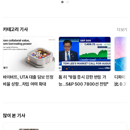
카테고리 기사
더보기
바이비트, UTA 대출 담보 인정
톰 리 "8월 증시 강한 반등 가
디파이 T
비율 상향…차입 여력 확대
능…S&P 500 7800선 전망"
比 0.3
증가세
많이 본 기사