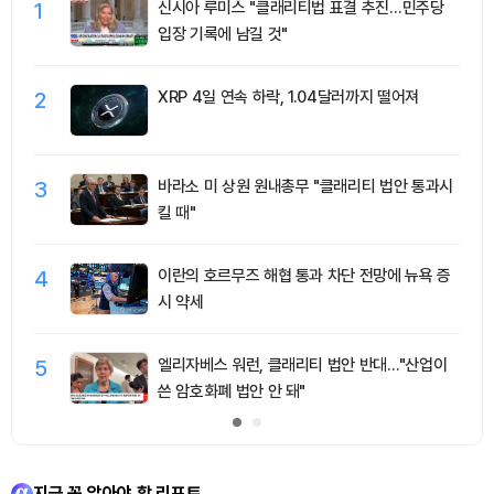
1
신시아 루미스 "클래리티법 표결 추진…민주당
입장 기록에 남길 것"
2
XRP 4일 연속 하락, 1.04달러까지 떨어져
3
바라소 미 상원 원내총무 "클래리티 법안 통과시
킬 때"
4
이란의 호르무즈 해협 통과 차단 전망에 뉴욕 증
시 약세
5
엘리자베스 워런, 클래리티 법안 반대…"산업이
쓴 암호화폐 법안 안 돼"
지금 꼭 알아야 할 리포트