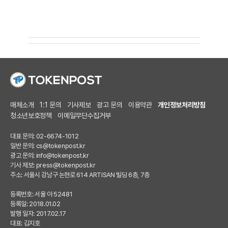
매체소개
1:1 문의
기사제보
광고 문의
이용약관
개인정보처리방침
청소년보호정책
이메일무단수집거부
대표 문의: 02-6674-1012
일반 문의:
cs@tokenpost.kr
광고 문의:
info@tokenpost.kr
기사 제보:
press@tokenpost.kr
주소: 서울시 강남구 논현로 614 ARTISAN 빌딩 6층, 7층
등록번호: 서울 아 52481
등록일: 2018.01.02
발행 일자: 2017.02.17
대표: 김지호