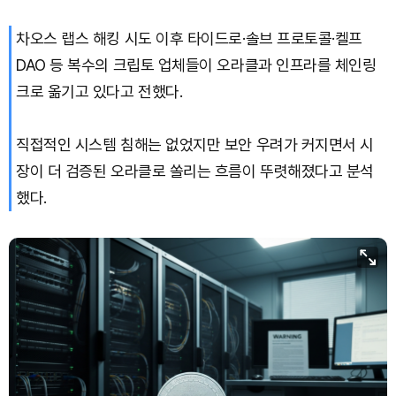
차오스 랩스 해킹 시도 이후 타이드로·솔브 프로토콜·켈프
Bitcoin (BTC)
₩
91,643,050
(+0.80%)
DAO 등 복수의 크립토 업체들이 오라클과 인프라를 체인링
크로 옮기고 있다고 전했다.
직접적인 시스템 침해는 없었지만 보안 우려가 커지면서 시
장이 더 검증된 오라클로 쏠리는 흐름이 뚜렷해졌다고 분석
했다.