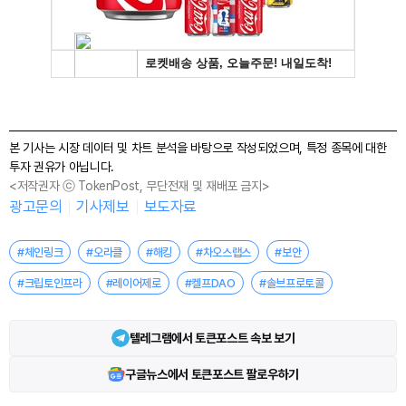
본 기사는 시장 데이터 및 차트 분석을 바탕으로 작성되었으며, 특정 종목에 대한
투자 권유가 아닙니다.
<저작권자 ⓒ TokenPost, 무단전재 및 재배포 금지>
광고문의
기사제보
보도자료
#체인링크
#오라클
#해킹
#차오스랩스
#보안
#크립토인프라
#레이어제로
#켈프DAO
#솔브프로토콜
텔레그램에서 토큰포스트 속보 보기
구글뉴스에서 토큰포스트 팔로우하기