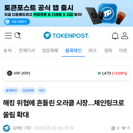
Ethereum (ETH)
₩
2,709,243
(+0.87%)
Tether USDt (USDT)
₩
1,407
(+0.02%)
BNB (BNB)
₩
852,127
(+2.39%)
토픽
전체기사
암호화폐
블록체인
테크
경제
마켓
USDC (USDC)
₩
1,408
(+0.01%)
XRP (XRP)
₩
1,473
(+3.08%)
Solana (SOL)
₩
107,565
(+4.42%)
블록체인
암호화폐
테크
해킹 위협에 흔들린 오라클 시장…체인링크로
TRON (TRX)
₩
462.8
(+0.43%)
쏠림 확대
Hyperliquid (HYPE)
₩
77,375
(+1.94%)
김하린 기자
2026.05.09 (토) 15:19
6
4
Dogecoin (DOGE)
₩
100.3
(+2.63%)