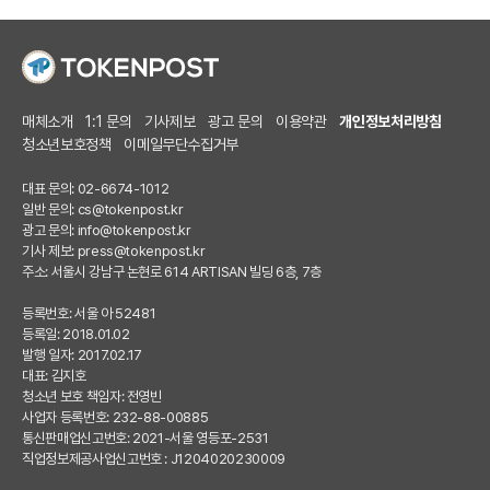
매체소개
1:1 문의
기사제보
광고 문의
이용약관
개인정보처리방침
청소년보호정책
이메일무단수집거부
대표 문의: 02-6674-1012
일반 문의:
cs@tokenpost.kr
광고 문의:
info@tokenpost.kr
기사 제보:
press@tokenpost.kr
주소: 서울시 강남구 논현로 614 ARTISAN 빌딩 6층, 7층
등록번호: 서울 아 52481
등록일: 2018.01.02
발행 일자: 2017.02.17
대표: 김지호
청소년 보호 책임자: 전영빈
사업자 등록번호: 232-88-00885
통신판매업신고번호: 2021-서울 영등포-2531
직업정보제공사업신고번호 : J1204020230009