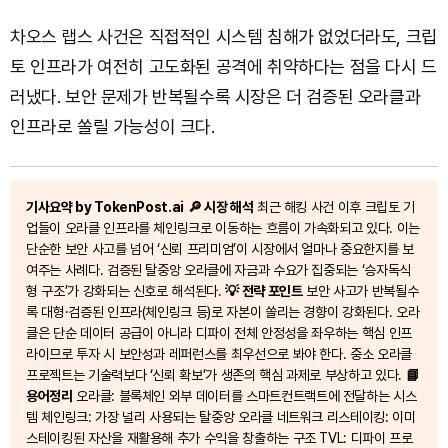
차오스 랩스 사건은 직접적인 시스템 침해가 없었더라도, 크립
토 인프라가 여전히 고도화된 공격에 취약하다는 점을 다시 드
러냈다. 보안 문제가 반복될수록 시장은 더 검증된 오라클과
인프라로 쏠릴 가능성이 크다.
기사요약 by TokenPost.ai
🔎 시장 해석
최근 해킹 사건 이후 크립토 기
업들이 오라클 인프라를 체인링크로 이동하는 흐름이 가속화되고 있다. 이는
단순한 보안 사고를 넘어 ‘신뢰 프리미엄’이 시장에서 얼마나 중요한지를 보
여주는 사례다. 검증된 탈중앙 오라클에 자금과 수요가 집중되는 ‘승자독식
형 구조’가 강화되는 신호로 해석된다.
💡 전략 포인트
보안 사고가 반복될수
록 대형·검증된 인프라(체인링크 등)로 자본이 쏠리는 경향이 강화된다. 오라
클은 단순 데이터 공급이 아니라 디파이 전체 안정성을 좌우하는 핵심 인프
라이므로 투자 시 보안성과 레퍼런스를 최우선으로 봐야 한다. 중소 오라클
프로젝트는 기술력보다 ‘신뢰 확보’가 생존의 핵심 과제로 부상하고 있다.
📘
용어정리
오라클: 블록체인 외부 데이터를 스마트컨트랙트에 전달하는 시스
템 체인링크: 가장 널리 사용되는 탈중앙 오라클 네트워크 리스테이킹: 이미
스테이킹된 자산을 재활용해 추가 수익을 창출하는 구조 TVL: 디파이 프로