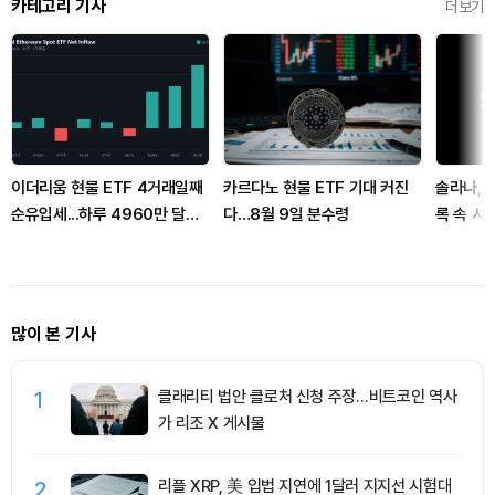
카테고리 기사
더보기
이더리움 현물 ETF 4거래일째
카르다노 현물 ETF 기대 커진
솔라나, 
순유입세...하루 4960만 달러
다…8월 9일 분수령
록 속 시
유치
파
많이 본 기사
1
클래리티 법안 클로처 신청 주장…비트코인 역사
가 리조 X 게시물
2
리플 XRP, 美 입법 지연에 1달러 지지선 시험대