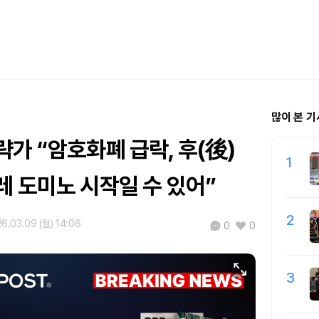
많이 본 기
가 “암호화폐 급락, 후(後)
1
레 도미노 시작일 수 있어”
2
6.03.09 (월) 14:06
0
0
3