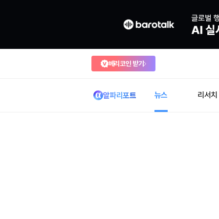
베리코인 받기
뉴스
리서치
알파리포트