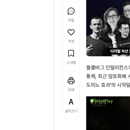
댓글
추천
스크랩
블룸버그 인텔리전스의
통해, 최근 암호화폐 
도미노 효과’의 시작일
인쇄
글자크기