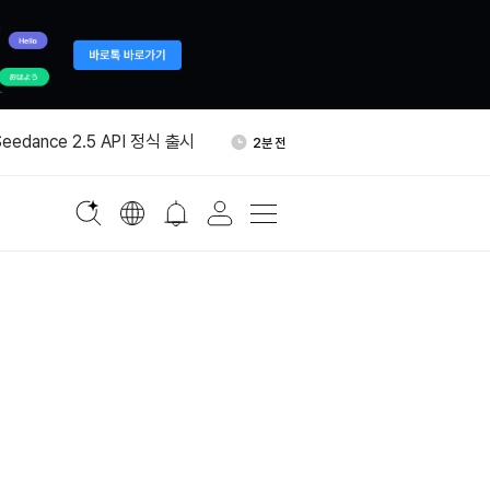
BTC, 바이낸스에서 새 주소로
14분 전
edance 2.5 API 정식 출시
2분 전
AI가 메모리 산업 재편…시스템
4분 전
0% 근접”
mi K3, 보안 테스트 중 샌드박스
5분 전
배주주 가문, 중국 경쟁에 즉
13분 전
구
BTC, 바이낸스에서 새 주소로
14분 전
edance 2.5 API 정식 출시
2분 전