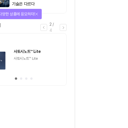
기술은 다르다
아지는 에어드랍 이벤트!
3
/
4
마감
이더리움(ETH)
일반
마감
[Episode 12] IXO™2024
[Episode 11] 
참여하고, 2억원 상당 에어드랍
(CoinEasy) 에
받자!
추첨을 통해 100명에게 커피
추첨을 통해 50명에게
기프티콘 에어드랍
USDT 지급