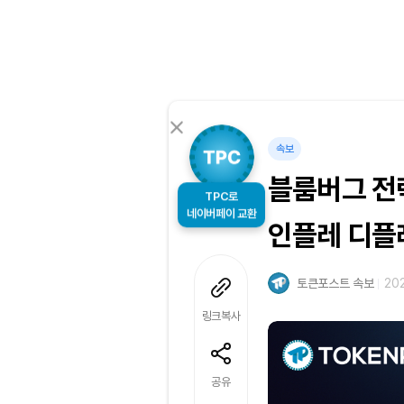
속보
블룸버그 전략
TPC로
인플레 디플
네이버페이 교환
토큰포스트 속보
202
링크복사
공유