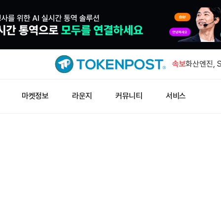
434.87 
인출됐다
속보
화산엔진, Se
마이크론 “
마켓정보
라운지
커뮤니티
서비스
가치 비중 5
문샷AI Ki
이탈
폭스바겐 지
각 조치 촉
434.87 
인출됐다
화산엔진, Se