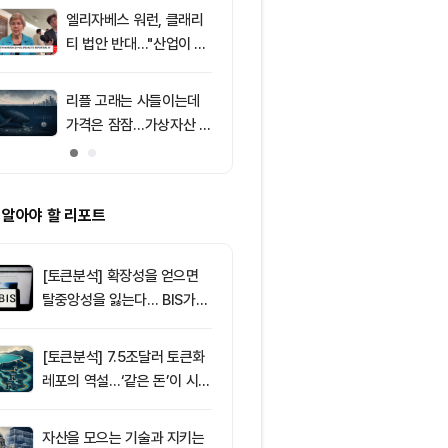
의 공포 경고
엘리자베스 워런, 클래리
9
[특징주] 금호
티 법안 반대…"산업이 쓴
락장서 외국인
암호화폐 법안 안 돼"
속…장중 매수 
포착
리플 고래는 사들이는데
10
리플(XRP), $
가격은 잠잠…가상자산 바
방…미 정책 불
닥 신호 주목
ETF 자금 유
 알아야 할 리포트
[토큰분석] 확장성을 얻으면
탈중앙성을 잃는다… BIS가
짚은 블록체인 ‘분열의 경제
학’
[토큰분석] 7.5조달러 토큰화
레포의 역설…‘같은 돈’이 시장
을 건널 수 있는가
자산을 모으는 기술과 지키는