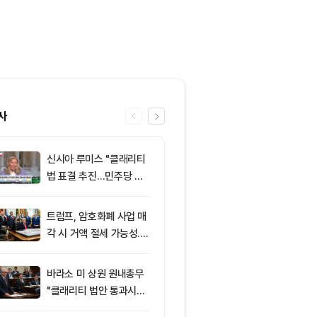
사
신시아 루미스 "클래리티
6
클래리티 법안,
법 표결 추진…민주당 입
앞두고 분기점
장 기록에 남길 것"
불투명
트럼프, 암호화폐 사업 매
7
이란의 호르무
각 시 거액 절세 가능성...
과 차단 전망에
클래리티 법안 윤리 조항
약세
주목
바라소 미 상원 원내총무
8
‘관세’ 한마디
"클래리티 법안 통과시킬
6만2000달
때"
피드, 5억달러