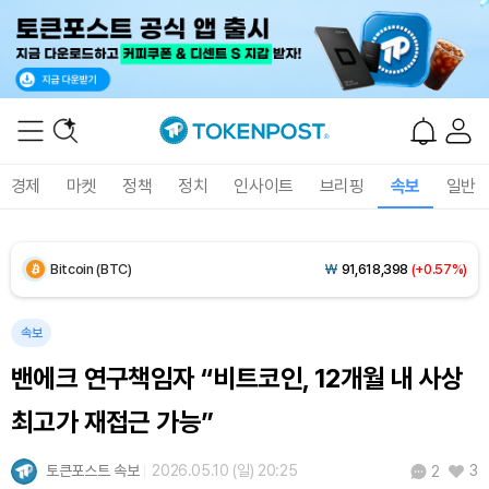
Solana (SOL)
₩
107,472
(+4.22%)
TRON (TRX)
₩
462.6
(+0.41%)
Hyperliquid (HYPE)
₩
77,411
(+1.76%)
경제
마켓
정책
정치
인사이트
브리핑
속보
일반
Dogecoin (DOGE)
₩
100.2
(+2.38%)
Bitcoin (BTC)
₩
91,618,398
(+0.57%)
속보
밴에크 연구책임자 “비트코인, 12개월 내 사상
최고가 재접근 가능”
토큰포스트 속보
2026.05.10 (일) 20:25
3
2