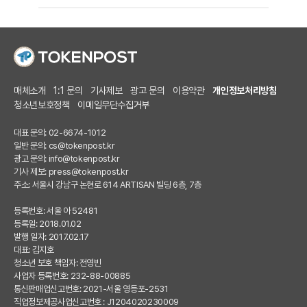
매체소개
1:1 문의
기사제보
광고 문의
이용약관
개인정보처리방침
청소년보호정책
이메일무단수집거부
대표 문의: 02-6674-1012
일반 문의:
cs@tokenpost.kr
광고 문의:
info@tokenpost.kr
기사 제보:
press@tokenpost.kr
주소: 서울시 강남구 논현로 614 ARTISAN 빌딩 6층, 7층
등록번호: 서울 아 52481
등록일: 2018.01.02
발행 일자: 2017.02.17
대표: 김지호
청소년 보호 책임자: 전영빈
사업자 등록번호: 232-88-00885
통신판매업신고번호: 2021-서울 영등포-2531
직업정보제공사업신고번호 : J1204020230009