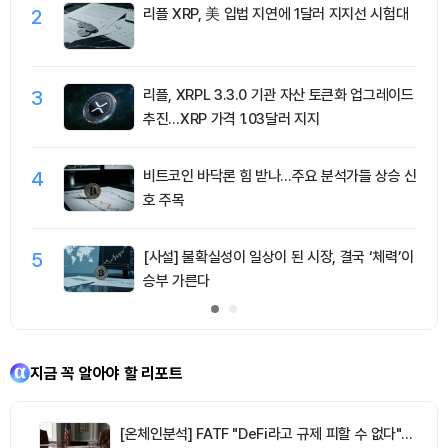
2
리플 XRP, 美 입법 지연에 1달러 지지선 시험대
3
리플, XRPL 3.3.0 기관 자산 토큰화 업그레이드
추진…XRP 가격 1.03달러 지지
4
비트코인 바닥론 힘 받나…주요 분석가들 상승 신
호 주목
5
[사설] 불확실성이 일상이 된 시장, 결국 ‘체력’이
승부 가른다
지금 꼭 알아야 할 리포트
[온체인분석] FATF "DeFi라고 규제 피할 수 없다"…