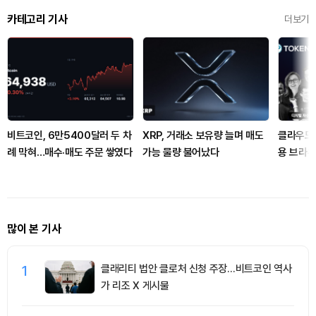
카테고리 기사
더보기
비트코인, 6만5400달러 두 차
XRP, 거래소 보유량 늘며 매도
클라우드플
례 막혀…매수·매도 주문 쌓였다
가능 물량 불어났다
용 브라
많이 본 기사
1
클래리티 법안 클로처 신청 주장…비트코인 역사
가 리조 X 게시물